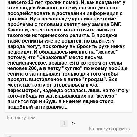
навсего 13 лет кролик помер. И, как всегда нет у
этих людей бэкапов, посему слезно умоляют
посодействовать в доставании информации с
кролика. Ну а поскольку у кролика жестокие
проблемы с головами светит ему замена БМГ.
Каковой, естественно, можно взять лишь от
такого же исторического реликта. В продаже
такие реликты уже не водятся, но валятся у
народа могут, поскольку выбросить руки никак
не дойдут. И обращаюсь именно на "железе"
потому, что "барахолка" место весьма
специфическое, вращается в котором от силы
человек 200, а в ветку "куплю" по моему вообще
если кто заглядывает только для того чтобы
продать выставленое в ветке "продам". Все
места где торгуют вторсырьем я уже
пересмотрел, надежда осталась лишь на то что у
кого-нибудь из заглядывающих на "железо"
пылится где-нибудь в нижнем ящике стола
подобный антиквариат...
К списку тем
1
>
К списку форумов