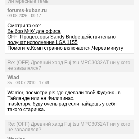
Интересные темы
forums-kuban.ru
09.08.2026 - 09:17
Смотри также:
Выбор МФУ для офиса
OFF: Процессоры Sandy Bridge действительно
получат исполнение LGA 1155
Помогите.Комп странно включается.Через минуту
Re: (OFF) Древний хард Fujitsu MPC3032AT ни у кого
не завалялся?
Wlad
35 - 03.07.2010 - 17:49
Warrior, посмотри pls где сделали твой Фуджик - в
Тайланде или на Филипинах.
masterppv, буду очень рад если найдешь у себя
такого старичка.
Re: (OFF) Древний хард Fujitsu MPC3032AT ни у кого
не завалялся?