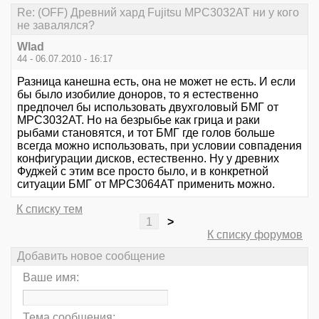
Re: (OFF) Древний хард Fujitsu MPC3032AT ни у кого
не завалялся?
Wlad
44 - 06.07.2010 - 16:17
Разница канешна есть, она не может не есть. И если
бы было изобилие доноров, то я естественно
предпочел бы использовать двухголовый БМГ от
MPC3032AT. Но на безрыбье как грица и раки
рыбами становятся, и тот БМГ где голов больше
всегда можно использовать, при условии совпадения
конфигурации дисков, естественно. Ну у древних
Фуджей с этим все просто было, и в конкретной
ситуации БМГ от MPC3064AT применить можно.
К списку тем
1
>
К списку форумов
Добавить новое сообщение
Ваше имя:
Тема сообщения: