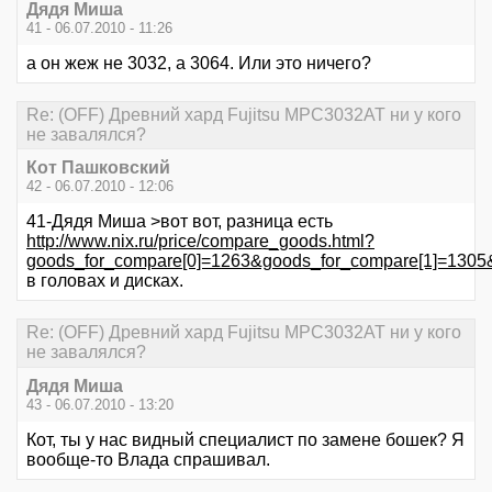
Дядя Миша
41 - 06.07.2010 - 11:26
а он жеж не 3032, а 3064. Или это ничего?
Re: (OFF) Древний хард Fujitsu MPC3032AT ни у кого
не завалялся?
Кот Пашковский
42 - 06.07.2010 - 12:06
41-Дядя Миша >вот вот, разница есть
http://www.nix.ru/price/compare_goods.html?
goods_for_compare[0]=1263&goods_for_compare[1]=130
в головах и дисках.
Re: (OFF) Древний хард Fujitsu MPC3032AT ни у кого
не завалялся?
Дядя Миша
43 - 06.07.2010 - 13:20
Кот, ты у нас видный специалист по замене бошек? Я
вообще-то Влада спрашивал.