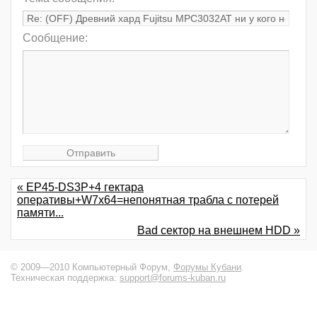
Сообщение:
« EP45-DS3P+4 гектара
оперативы+W7x64=непонятная трабла с потерей
памяти...
Bad сектор на внешнем HDD »
© 2009—2010 Компьютерный Форум,
Форумы Кубани
.
Техническая поддержка:
support@forums-kuban.ru