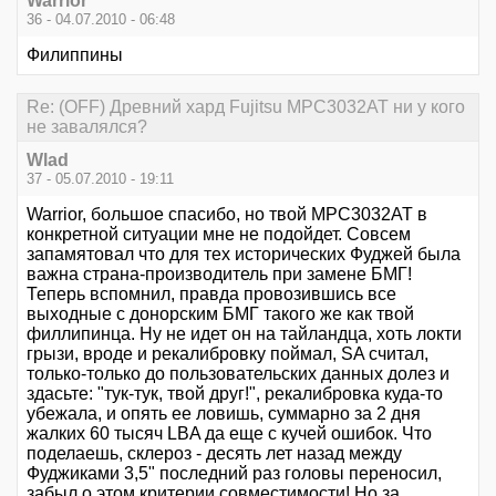
Warrior
36 - 04.07.2010 - 06:48
Филиппины
Re: (OFF) Древний хард Fujitsu MPC3032AT ни у кого
не завалялся?
Wlad
37 - 05.07.2010 - 19:11
Warrior, большое спасибо, но твой MPC3032AT в
конкретной ситуации мне не подойдет. Совсем
запамятовал что для тех исторических Фуджей была
важна страна-производитель при замене БМГ!
Теперь вспомнил, правда провозившись все
выходные с донорским БМГ такого же как твой
филлипинца. Ну не идет он на тайландца, хоть локти
грызи, вроде и рекалибровку поймал, SA считал,
только-только до пользовательских данных долез и
здасьте: "тук-тук, твой друг!", рекалибровка куда-то
убежала, и опять ее ловишь, суммарно за 2 дня
жалких 60 тысяч LBA да еще с кучей ошибок. Что
поделаешь, склероз - десять лет назад между
Фуджиками 3,5" последний раз головы переносил,
забыл о этом критерии совместимости! Но за