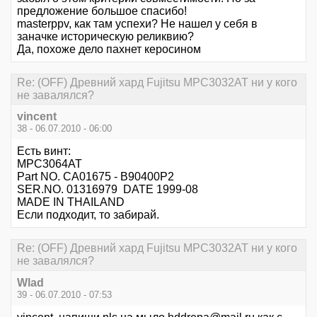
предложение большое спасибо!
masterppv, как там успехи? Не нашел у себя в
заначке историческую реликвию?
Да, похоже дело пахнет керосином
Re: (OFF) Древний хард Fujitsu MPC3032AT ни у кого
не завалялся?
vincent
38 - 06.07.2010 - 06:00
Есть винт:
MPC3064AT
Part NO. CA01675 - B90400P2
SER.NO. 01316979 DATE 1999-08
MADE IN THAILAND
Если подходит, то забирай.
Re: (OFF) Древний хард Fujitsu MPC3032AT ни у кого
не завалялся?
Wlad
39 - 06.07.2010 - 07:53