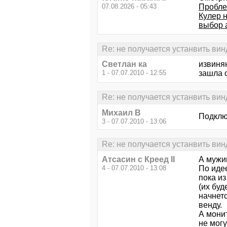
07.08.2026 - 05:43
Пробле
Кулер 
выбор 
Re: не получается устанвить вин
Светлан ка
извиняю
1 - 07.07.2010 - 12:55
зашла с
Re: не получается устанвить вин
Михаил В
Подключ
3 - 07.07.2010 - 13:06
Re: не получается устанвить вин
Атсасин с Креед II
А мужик
4 - 07.07.2010 - 13:08
По идее
пока из
(их буд
начнет
венду.
А монит
не могу