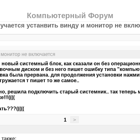
Компьютерный Форум
лучается устанвить винду и монитор не вклю
и монитор не включается
 новый системный блок, как сказали он без операционн
вочным диском и без него пишет ошибку типа "компью
вка была прервана. для продолжения установки нажмите
гружается т пишет то же самое..
но, решила подключить старый системник.. так теперь
!!!((((
ть???(((((
1
>
 также: