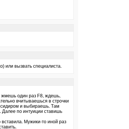
о) или вызвать специалиста.
т жмешь один раз F8, ждешь,
ательно вчитываешься в строчки
от сидиром и выбираешь. Там
. Далее по интуиции ставишь
во вставила. Мужики-то иной раз
ставить.