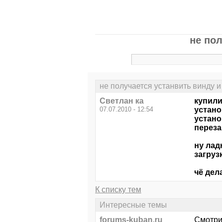
не по
не получается устанвить винду 
Светлан ка
купили
07.07.2010 - 12:54
устано
устано
переза
ну лад
загрузке
чё дела
К списку тем
Интересные темы
forums-kuban.ru
Смотри