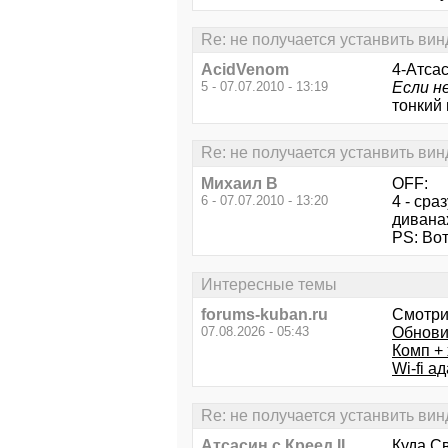
Re: не получается устанвить вин
AcidVenom
4-Атсас
5 - 07.07.2010 - 13:19
Если н
тонкий 
Re: не получается устанвить вин
Михаил В
OFF:
6 - 07.07.2010 - 13:20
4 - сра
диванах
PS: Вот
Интересные темы
forums-kuban.ru
Смотри
07.08.2026 - 05:43
Обнови
Комп + 
Wi-fi а
Re: не получается устанвить вин
Атсасин с Креед II
Куда Св