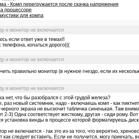
ма - Комп перегружается после скачка напряжения
на процессоре
акустики для компа
ду и монитор не включается
сь если ответ уже в темах!!
 телефона, копаться дорого(((
ду и монитор не включается
ить правильно монитор (в нужное гнездо, если их нескольк
ду и монитор не включается
а нет, что бы разобрался с этой грудой железа?
, раз новый системник, надо - включаешь комп - как пиктне
 черного экрана не выскочит табличка синенькая. Там вним
ет 2-3) Одна соответствует жесткому, другая - сиди рому. В
ся установка винды в процессе которой форматируешь диск
ор не включается - так это из-за того, что вероятно, хрено
т как следует вставить. Если не получится, могу приехать, в