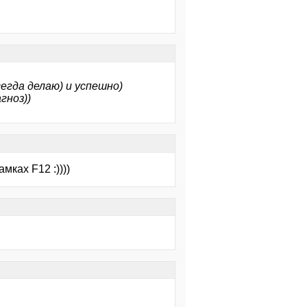
сегда делаю) и успешно)
гноз))
мках F12 :))))