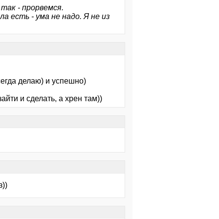
так - прорвемся.
а есть - ума не надо. Я не из
сегда делаю) и успешно)
зайти и сделать, а хрен там))
))