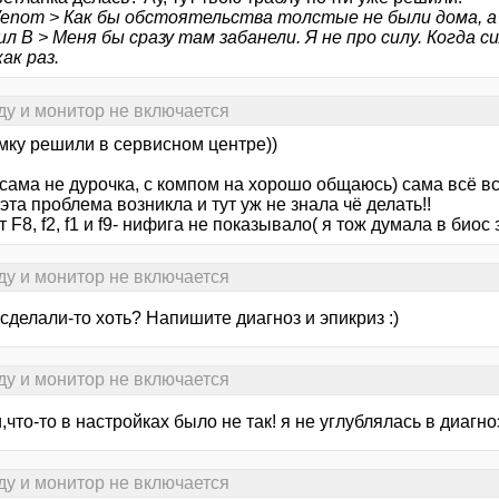
Venom > Как бы обстоятельства толстые не были дома, а 
л В > Меня бы сразу там забанели. Я не про силу. Когда сил
ак раз.
ду и монитор не включается
мку решили в сервисном центре))
и сама не дурочка, с компом на хорошо общаюсь) сама всё в
 эта проблема возникла и тут уж не знала чё делать!!
т F8, f2, f1 и f9- нифига не показывало( я тож думала в биос 
ду и монитор не включается
ё сделали-то хоть? Напишите диагноз и эпикриз :)
ду и монитор не включается
,что-то в настройках было не так! я не углублялась в диагноз
ду и монитор не включается