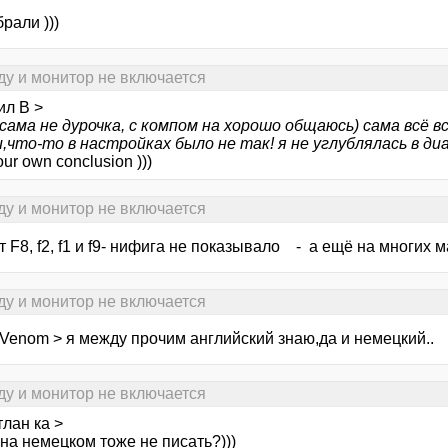
рали )))
ду и монитор не включается
ил В >
и сама не дурочка, с компом на хорошо общаюсь) сама всё в
,что-то в настройках было не так! я не углублялась в диа
ur own conclusion )))
ду и монитор не включается
т F8, f2, f1 и f9- нифига не показывало - а ещё на многих ма
ду и монитор не включается
dVenom > я между прочим английский знаю,да и немецкий..
ду и монитор не включается
лан ка >
 на немецком тоже не писать?)))