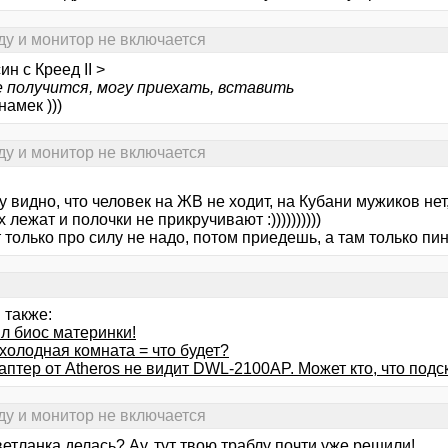
ду и монитор не включается
ин с Креед II >
е получится, могу приехать, вставить
намек )))
ду и монитор не включается
зу видно, что человек на ЖВ не ходит, на Кубани мужиков не
 лежат и полочки не прикручивают :))))))))))
 только про силу не надо, потом приедешь, а там только пи
 также:
л биос материнки!
холодная комната = что будет?
даптер от Atheros не видит DWL-2100AP. Может кто, что под
ду и монитор не включается
етланка делась? Ау, тут твою траблу почти уже решили!