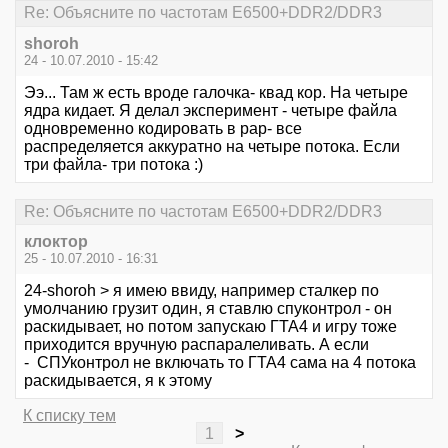
Re: Объясните по частотам E6500+DDR2/DDR3
shoroh
24 - 10.07.2010 - 15:42
Ээ... Там ж есть вроде галочка- квад кор. На четыре
ядра кидает. Я делал эксперимент - четыре файла
одновременно кодировать в рар- все
распределяется аккуратно на четыре потока. Если
три файла- три потока :)
Re: Объясните по частотам E6500+DDR2/DDR3
клоктор
25 - 10.07.2010 - 16:31
24-shoroh > я имею ввиду, например сталкер по
умолчанию грузит один, я ставлю спуконтрол - он
раскидывает, но потом запускаю ГТА4 и игру тоже
приходится вручную распаралеливать. А если
- СПУконтрол не включать то ГТА4 сама на 4 потока
раскидывается, я к этому
К списку тем
1
>