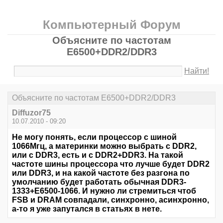
Компьютерный Форум
Объясните по частотам
E6500+DDR2/DDR3
Найти!
Объясните по частотам E6500+DDR2/DDR3
Diffuzor75
10.07.2010 - 09:20
Не могу понять, если процессор с шиной
1066Мгц, а материнки можно выбрать с DDR2,
или с DDR3, есть и с DDR2+DDR3. На такой
частоте шины процессора что лучше будет DDR2
или DDR3, и на какой частоте без разгона по
умолчанию будет работать обычная DDR3-
1333+E6500-1066. И нужно ли стремиться чтоб
FSB и DRAM совпадали, синхронно, асинхронно,
а-то я уже запутался в статьях в нете.