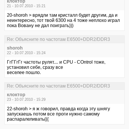
клоктор
21 - 10.07.2010 - 15:21
20-shoroh > врядли там кристалл будет другим, да и
неинтересно, тот твой 6300 на 4 тоже неплохо играл
пока Вовану не дал поиграть)))
Re: Объясните по частотам E6500+DDR2/DDR3
shoroh
22 - 10.07.2010 - 15:24
ГгГГгГг частоты рулят.... и CPU - COntrol тоже,
установил себе, сразу все
веселее пошло.
Re: Объясните по частотам E6500+DDR2/DDR3
клоктор
23 - 10.07.2010 - 15:29
22-shoroh > я ж говорил, правда когда эту шнягу
запускаешь потом все проги нужно самому
распаралеливать(((