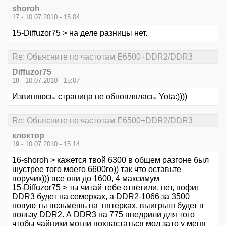
shoroh
17 - 10.07.2010 - 15:04
15-Diffuzor75 > на деле разницы нет.
Re: Объясните по частотам E6500+DDR2/DDR3
Diffuzor75
18 - 10.07.2010 - 15:07
Извиняюсь, страница не обновлялась. Yota:))))
Re: Объясните по частотам E6500+DDR2/DDR3
клоктор
19 - 10.07.2010 - 15:14
16-shoroh > кажется твой 6300 в общем разгоне был
шустрее того моего 6600го)) так что оставьте
поручик))) все они до 1600, 4 максимум
15-Diffuzor75 > ты читай тебе ответили, нет, пофиг
DDR3 будет на семерках, а DDR2-1066 за 3500
новую ты возьмешь на пятерках, выигрыш будет в
пользу DDR2. А DDR3 на 775 внедрили для того
чтобы чайники могли похвастаться мол зато у меня