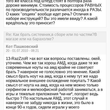
того же класса под штеуд стоят в полтора раза
дороже минимум. Стоимость процессоров РАВНЫХ
по производительности различается иногда в РАЗЫ.
О каких "опциях" вообще идет речь? Отличия в
наборе инструкций? Вы это имели ввиду? А какой
вред/пользу это приносит?
Re: Как брать системник,в сборе или по частям?В
магазе или на барахолке?
Кот Пашковский
20 - 01.07.2010 - 08:21
13-RazZzoR >ах вот как вопросы поставлены. окей,
уточняю. Чем же так хорош АМД, когда даже те же
современные ноуты на амд крайне не советуют
брать ? наверное не голословно это мнение. Какой
смысл брать ноут на амд, когда к нему тут же надо
нормальное внешнее охлаждение покупать ? Какой
смысл от ноута на амд, когда на нем можно только
серфингом и мелкоофисной работой заниматься, а в
игры и тяжелые приложения *ни-ни*, погорит ведь
быстро ? По настольным АМД, этот случай я
наверное не забуду никогда в жизни, это было в
конце 90-х годов, сидели играли у моего