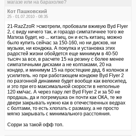
магазе или на барахолке?
Кот Пашковский
25 - 01.07.2010 - 08:35
21-RazZzoR >смотрели, пробовали вживую Byd Flyer
2, с виду ничего так, и гораздо симпатичнее того же
Матиза будет, но ... китаец, он и есть китаец. можно
было купить сейчас за 150-160, но ни дисков, ни
музыки, ни кондюка. А покупка и установка этих
радостей жизни обойдется еще минимум в 40-50
тысяч за все, в расчете 15 на резину с более менее
симпатичными дисками а не колпаками, 20 на
кондер, и минимум 15 на простецкие двд, 6 колонок и
усилитель. но при работающем кондюке Byd Flyer 2
по разгонной динамике будет вообще как велосипед,
и это при его максимальной скорости в неполные
120 км/час. А через пару лет Byd Flyer 2 и за 50 не
продашь, да и погремушка он почти как ОКА, те же
двери закрывать нужно как в отечественных ведрах
с болтами, то есть хлопать с размаху, а не просто
мягко закрывать с минимального расстояния.
Сорри за такой офф топ.