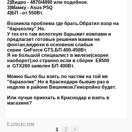
2)Видео - 4870/4890 или подобное.
3)Мамку - Asus P5Q
4)БП - от 550Вт.
Возникла проблема где брать.Обратил взор на
"барахолку".Но.
У тех кто там вплотную барыжит компами и
предлагает готовые решения мамки не
фонтан,видюхи в основном слабые
серии GeForce GTS,БП 400-450Вт.
Я не большой специалист в железе(скорее
наоборот),но странно если в сборке Е8500
и GTХ260 заявлен БП 400Вт.
Можно было бы взять по частям на той же
"барахолке".Но в Краснодаре бываю раз в
неделю в районе Вишняков.Геморойно будет.
Или лучше приехать в Краснодар и взять в
магазине?
К списку тем
1
2
>