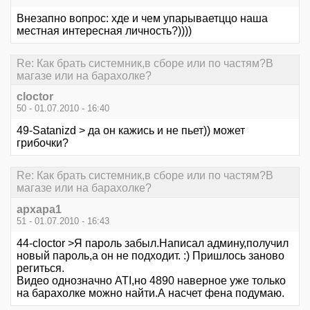
Внезапно вопрос: хде и чем упарываетццо наша
местная интересная личность?))))
Re: Как брать системник,в сборе или по частям?В
магазе или на барахолке?
cloctor
50 - 01.07.2010 - 16:40
49-Satanizd > да он кажись и не пьет)) может
грибочки?
Re: Как брать системник,в сборе или по частям?В
магазе или на барахолке?
архара1
51 - 01.07.2010 - 16:43
44-cloctor >Я пароль забыл.Написал админу,получил
новый пароль,а он не подходит. :) Пришлось заново
региться.
Видео однозначно ATI,но 4890 наверное уже только
на барахолке можно найти.А насчет фена подумаю.