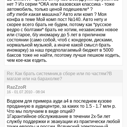
нет ? Из серии *ОКА или вазовская классика - тоже
автомобиль, только ценой подешевле* ?
off:у тебя какая машина?
Авто или комп ? Моя
конфа в теме Мой комп пост №140. Авто нету и
скорее всего брать не будем, потому как *русское
ведро с болтами* брать не хотим, независимо новое
или старое, б/у иномарку до 5 лет в приличном
состоянии (само собой, чтоб с кондером, дисками,
нормальной музыкой, а иначе какой смысл брать
иномарку) за наш предполагаемый бюджет в 5000
баксов тоже не найти, поэтому лучше пешком ходить,
чем кое-как ездить.
Re: Как брать системник,в сборе или по частям?В
магазе или на барахолке?
RazZzoR
16 - 01.07.2010 - 08:04
Водоем для примера ауди а4 в последнем кузове
проданную в аудицентре, за каких то 1.5 - 1.7 млн р.
Что мы получаем в виде опций?
1Гарантийное обслуживание в течении 2х-5и лет
службу поддержки и эвакуации из практически любой
точки европы и россии. Всяческий электронный