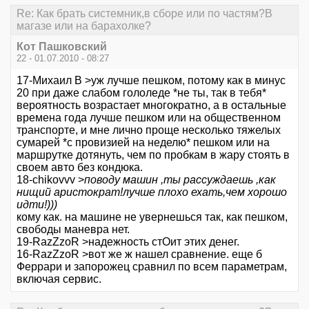
Re: Как брать системник,в сборе или по частям?В
магазе или на барахолке?
Кот Пашковский
22 - 01.07.2010 - 08:27
17-Михаил В >уж лучше пешком, потому как в минус
20 при даже слабом гололеде *не ты, так в тебя*
вероятность возрастает многократно, а в остальные
времена года лучше пешком или на общественном
транспорте, и мне лично проще несколько тяжелых
сумарей *с провизией на неделю* пешком или на
маршрутке дотянуть, чем по пробкам в жару стоять в
своем авто без кондюка.
18-chikovvv >
поводу машин ,ты рассуждаешь ,как
нищий аристократ!лучше плохо ехать,чем хорошо
идти!)))
кому как. на машине не увернешься так, как пешком,
свободы маневра нет.
19-RazZzoR >надежность стОит этих денег.
16-RazZzoR >вот же ж нашел сравнение. еще б
Феррари и запорожец сравнил по всем параметрам,
включая сервис.