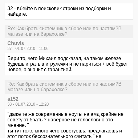
32 - вбейте в поисковик строки из подборки и
найдете.
Re: Как брать системник,в сборе или по частям?В
магазе или на барахолке?
Chuvis
37 - 01.07.2010 - 11:06
Бери то, чего Михаил подсказал, на таком железе
будешь играть в игрулечки и не париться + всё будет
новое, а значит с гарантией.
Re: Как брать системник,в сборе или по частям?В
магазе или на барахолке?
a152
38 - 01.07.2010 - 12:20
''даже те же современные ноуты на амд крайне не
советуют брать ? наверное не голословно это
мнение. ''
ты тут тоже много чего советуешь, предлагаешь и
этот поток бессознательного считать '' не