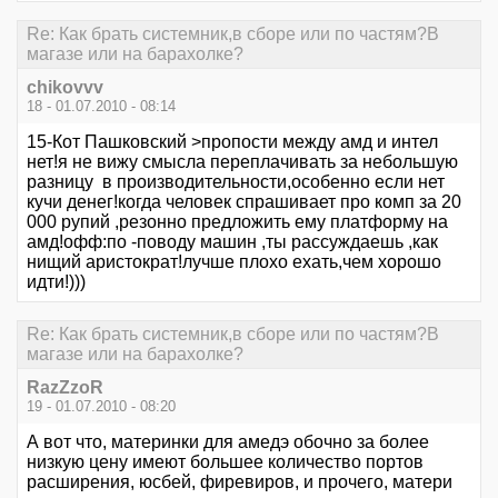
Re: Как брать системник,в сборе или по частям?В
магазе или на барахолке?
chikovvv
18 - 01.07.2010 - 08:14
15-Кот Пашковский >пропости между амд и интел
нет!я не вижу смысла переплачивать за небольшую
разницу в производительности,особенно если нет
кучи денег!когда человек спрашивает про комп за 20
000 рупий ,резонно предложить ему платформу на
амд!офф:по -поводу машин ,ты рассуждаешь ,как
нищий аристократ!лучше плохо ехать,чем хорошо
идти!)))
Re: Как брать системник,в сборе или по частям?В
магазе или на барахолке?
RazZzoR
19 - 01.07.2010 - 08:20
А вот что, материнки для амедэ обочно за более
низкую цену имеют большее количество портов
расширения, юсбей, фиревиров, и прочего, матери