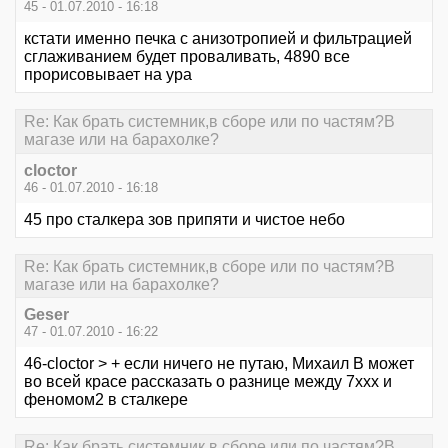
45 - 01.07.2010 - 16:18
кстати именно печка с анизотропией и фильтрацией
сглаживанием будет проваливать, 4890 все
прорисовывает на ура
Re: Как брать системник,в сборе или по частям?В
магазе или на барахолке?
cloctor
46 - 01.07.2010 - 16:18
45 про сталкера зов припяти и чистое небо
Re: Как брать системник,в сборе или по частям?В
магазе или на барахолке?
Geser
47 - 01.07.2010 - 16:22
46-cloctor > + если ничего не путаю, Михаил В может
во всей красе рассказать о разнице между 7ххх и
феномом2 в сталкере
Re: Как брать системник,в сборе или по частям?В