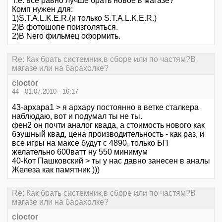
Т.е. все равно лучше брать новое в магазе?
Комп нужен для:
1)S.T.A.L.K.E.R.(и только S.T.A.L.K.E.R.)
2)В фотошопе поизголяться.
2)В Nero фильмец оформить.
Re: Как брать системник,в сборе или по частям?В
магазе или на барахолке?
cloctor
44 - 01.07.2010 - 16:17
43-архара1 > я архару постоянно в ветке сталкера
наблюдаю, вот и подумал ты не ты.
фен2 он почти аналог квада, а стоимость нового как
бэушный квад, цена производительность - как раз, и
все игры на максе будут с 4890, только БП
желательно 600ватт ну 550 минимум
40-Кот Пашковский > ты у нас давно занесен в аналы
Железа как памятник )))
Re: Как брать системник,в сборе или по частям?В
магазе или на барахолке?
cloctor