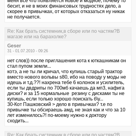
меня все что появляется новое и модное, почему то
бесит, и не в моих финансовых трудностях дело, а
скорее в привычках, от которых отказаться ну никак
не получается.
Re: Как брать системник,в сборе или по частям?В
магазе или на барахолке?
Geser
31 - 01.07.2010 - 09:26
нет слов)) после приглашения кота к юткашникам он
стал пупом земли...
котэ, а не ты ли кричал, что купишь старый трактор
вместо нового вольвы s80, ибо на поводу у моды не
идешь и т.д.??! нахрена тебе 6 колонок и усилитель,
если ты двдрипы по 700мб качаешь да мп3, нафига
диски? и за 15 нормальные резину с дисками ты не
купишь, если только хорошо поискать б\у...
30-Кот Пашковский > дело в привычках? т.е по
привычке ты обсираешь амд, не зная как и что за 10
лет изменилось?! по-моему нужно к доктору
сходить...
Re: Как брать системник,в сборе или по частям?В