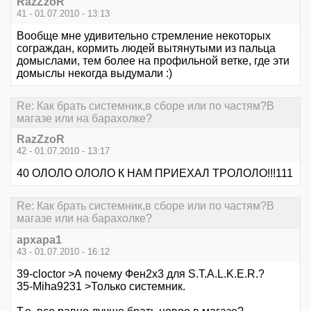
RazZzoR
41 - 01.07.2010 - 13:13
Вообще мне удивительно стремление некоторых
сограждан, кормить людей вытянутыми из пальца
домыслами, тем более на профильной ветке, где эти
домыслы некогда выдумали :)
Re: Как брать системник,в сборе или по частям?В
магазе или на барахолке?
RazZzoR
42 - 01.07.2010 - 13:17
40 ОЛОЛО ОЛОЛО К НАМ ПРИЕХАЛ ТРОЛОЛО!!!111
Re: Как брать системник,в сборе или по частям?В
магазе или на барахолке?
архара1
43 - 01.07.2010 - 16:12
39-cloctor >А почему Фен2х3 для S.T.A.L.K.E.R.?
35-Miha9231 >Только системник.