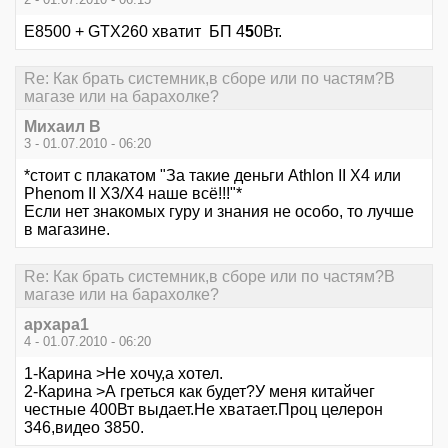
Е8500 + GTХ260 хватит БП 4
5
0Вт.
Re: Как брать системник,в сборе или по частям?В
магазе или на барахолке?
Михаил В
3 - 01.07.2010 - 06:20
*стоит с плакатом "За такие деньги Athlon II X4 или
Phenom II X3/X4 наше всё!!!"*
Если нет знакомых гуру и знания не особо, то лучше
в магазине.
Re: Как брать системник,в сборе или по частям?В
магазе или на барахолке?
архара1
4 - 01.07.2010 - 06:20
1-Карина >Не хочу,а хотел.
2-Карина >А греться как будет?У меня китайчег
честные 400Вт выдает.Не хватает.Проц целерон
346,видео 3850.