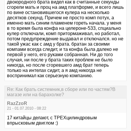
двоюродного брата видел как в считанные секунды
сгорели мать и проц на амд платформе, и всего лишь
по вине остановившегося кулера на несколько
десятков секунд. Причем не просто комп потух, а
именно мать синим пламенем гореть начала. у меня
в то время была конфа на целероне-533, спциально
кулер отключали, комп притормаживал, но работал,
потом предупреждение выдавал и отключался. но не
такой ужас как с амд у брата. братан за своими
компами всегда следит, и та конфа была далеко не
первой у него, его руками собранная. Ни до того
случая, ни после у брата таких проблем не было
никогда, но после сгоревшего амд брат теперь
только на интелах сидит, а я амд никогда не
воспринимал как серьезную компанию.
Re: Как брать системник,в сборе или по частям?В
магазе или на барахолке?
RazZzoR
21 - 01.07.2010 - 08:22
17 китайцы делают, с ТРЕХцилиндровым
впрысковым двиглом :)