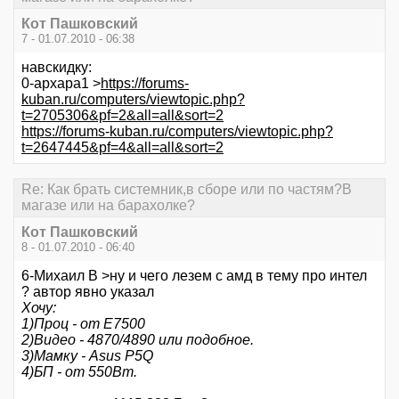
Кот Пашковский
7 - 01.07.2010 - 06:38
навскидку:
0-архара1 >
https://forums-
kuban.ru/computers/viewtopic.php?
t=2705306&pf=2&all=all&sort=2
https://forums-kuban.ru/computers/viewtopic.php?
t=2647445&pf=4&all=all&sort=2
Re: Как брать системник,в сборе или по частям?В
магазе или на барахолке?
Кот Пашковский
8 - 01.07.2010 - 06:40
6-Михаил В >ну и чего лезем с амд в тему про интел
? автор явно указал
Хочу:
1)Проц - от Е7500
2)Видео - 4870/4890 или подобное.
3)Мамку - Asus P5Q
4)БП - от 550Вт.