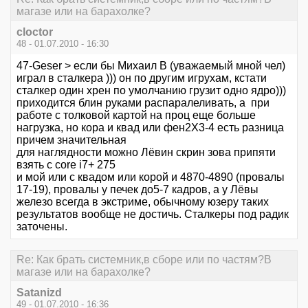
магазе или на барахолке?
cloctor
48 - 01.07.2010 - 16:30
47-Geser > если бы Михаил В (уважаемый мной чел)
играл в сталкера ))) он по другим игрухам, кстати
сталкер один хрен по умолчанию грузит одно ядро)))
приходится блин руками распаралеливать, а при
работе с толковой картой на проц еще больше
нагрузка, но кора и квад или фен2Х3-4 есть разница
причем значительная
для наглядности можно Лёвин скрин зова припяти
взять с core i7+ 275
и мой или с квадом или корой и 4870-4890 (провалы
17-19), провалы у печек до5-7 кадров, а у Лёвы
железо всегда в экстриме, обычному юзеру таких
результатов вообще не достичь. Сталкеры под радик
заточены.
Re: Как брать системник,в сборе или по частям?В
магазе или на барахолке?
Satanizd
49 - 01.07.2010 - 16:36