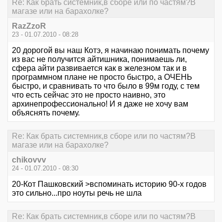
Re: Как брать системник,в сборе или по частям?В
магазе или на барахолке?
RazZzoR
23 - 01.07.2010 - 08:28
20 дорогой вы наш Котэ, я начинаю понимать почему
из вас не получится айтишника, понимаешь ли,
сфера айти развивается как в железном так и в
программном плане не просто быстро, а ОЧЕНЬ
быстро, и сравнивать то что было в 99м году, с тем
что есть сейчас это не просто наивно, это
архинепрофессионально! И я даже не хочу вам
объяснять почему.
Re: Как брать системник,в сборе или по частям?В
магазе или на барахолке?
chikovvv
24 - 01.07.2010 - 08:30
20-Кот Пашковский >вспоминать историю 90-х годов
это сильно...про ноуты речь не шла
Re: Как брать системник,в сборе или по частям?В