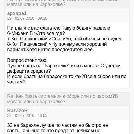
магазе или на барахолке?
архара1
32 - 01.07.2010 - 09:38
Пиплы,я с вас фанатею.Такую бодягу развели.
6-Михаил В >Это все где?
7-Кот Пашковский >Спасибо,этой объявы не видел.
8-Кот Пашковский >Ну почему,если хороший
вариант.Хотя интел предпочтительнее.
Вопрос стоит так:
Лучше взять на "барахолке" или в магазе.С учетом
дефецита средств?
И если брать на барахолке то как?Все в сборе или по
частям?
Re: Как брать системник,в сборе или по частям?В
магазе или на барахолке?
RazZzoR
33 - 01.07.2010 - 10:03
32 на барахле лучше по частям но быстро не
взять, обычно то что продают целиком не