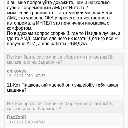
а вы мне попробуйте докажите, чем и насколько
лучше современный АМД от Интела ?
ммм, если сравнивать с автомобилями. для меня
АМД это уровень ОКА и прочего отечественного
автопрома, а ИНТЕЛ это приличная иномарка с
комфортом.
По видюхам вопрос спорный, где то Нвидиа лучше, а
где то АМД, смотря для чего их юзать. Для игр все ж
получше АТИ, а для работы НВИДИА.
Re: Как брать системник,в сборе или по частям?В
магазе или на барахолке?
chikovvv
12 - 01.07.2010 - 07:37
11-Кот Пашковский >ценой он лучше!off:у тебя какая
машина?
Re: Как брать системник,в сборе или по частям?В
магазе или на барахолке?
RazZzoR
13 - 01.07.2010 - 07:43