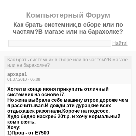
Компьютерный Форум
Как брать системник,в сборе или по
частям?В магазе или на барахолке?
Найти!
Как брать системник,в сборе или по частям?В магазе
или на барахолке?
архара1
01.07.2010 - 06:08
Хотел в конце июня прикупить отличный
системник на основе i7.
Но жена выбрала себе машину втрое дороже чем
я рассчитывал.И дожди эти дурацкие всех
отдыхашек разогнали.Короче на подсосе.
Худо бедно наскреб 20т.р. и хочу нормальный
комп взять.
Хочу:
1)Проц - от Е7500