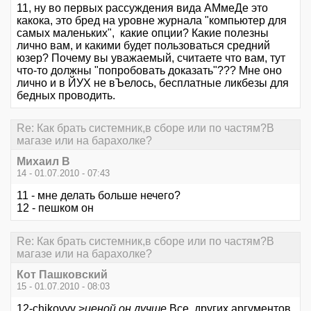
11, ну во первых рассуждения вида АМмеДе это
какока, это бред на уровне журнала "компьютер для
самых маленьких", какие опции? Какие полезны
лично вам, и какими будет пользоваться средний
юзер? Почему вы уважаемый, считаете что вам, тут
что-то должны "попробовать доказать"??? Мне оно
лично и в ЙУХ не вЪелось, бесплатные ликбезы для
бедных проводить.
Re: Как брать системник,в сборе или по частям?В
магазе или на барахолке?
Михаил В
14 - 01.07.2010 - 07:43
11 - мне делать больше нечего?
12 - пешком он
Re: Как брать системник,в сборе или по частям?В
магазе или на барахолке?
Кот Пашковский
15 - 01.07.2010 - 08:03
12-chikovvv >
ценой он лучше
Все, других аргументов