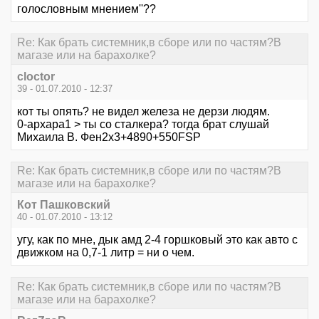
голословным мнением''??
Re: Как брать системник,в сборе или по частям?В
магазе или на барахолке?
cloctor
39 - 01.07.2010 - 12:37
кот ты опять? не видел железа не дерзи людям.
0-архара1 > ты со сталкера? тогда брат слушай
Михаила В. Фен2х3+4890+550FSP
Re: Как брать системник,в сборе или по частям?В
магазе или на барахолке?
Кот Пашковский
40 - 01.07.2010 - 13:12
угу, как по мне, дык амд 2-4 горшковый это как авто с
движком на 0,7-1 литр = ни о чем.
Re: Как брать системник,в сборе или по частям?В
магазе или на барахолке?