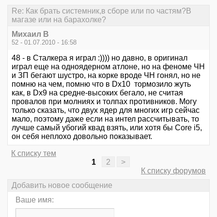
Re: Как брать системник,в сборе или по частям?В
магазе или на барахолке?
Михаил В
52 - 01.07.2010 - 16:58
48 - в Сталкера я играл :)))) но давно, в оригинал
играл еще на одноядерном атлоне, но на феноме ЧН
и ЗП бегают шустро, на корке вроде ЧН гонял, но не
помню на чем, помню что в Dx10 тормозило жуть
как, в Dx9 на средне-высоких бегало, не считая
провалов при молниях и толпах противников. Могу
только сказать, что двух ядер для многих игр сейчас
мало, поэтому даже если на интел рассчитывать, то
лучше самый убогий квад взять, или хотя бы Core i5,
он себя неплохо довольно показывает.
К списку тем
1
2
>
К списку форумов
Добавить новое сообщение
Ваше имя: