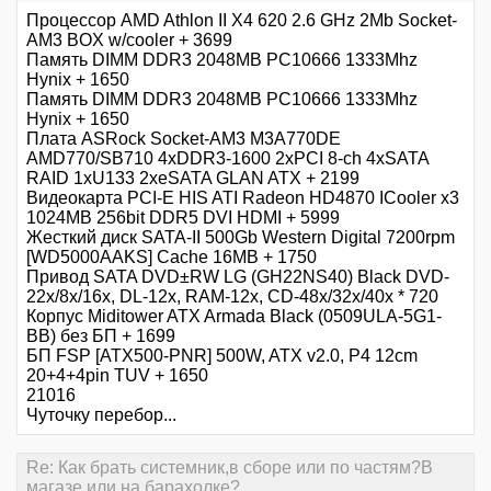
Процессор AMD Athlon II X4 620 2.6 GHz 2Mb Socket-
AM3 BOX w/cooler + 3699
Память DIMM DDR3 2048MB PC10666 1333Mhz
Hynix + 1650
Память DIMM DDR3 2048MB PC10666 1333Mhz
Hynix + 1650
Плата ASRock Socket-AM3 M3A770DE
AMD770/SB710 4xDDR3-1600 2xPCI 8-ch 4xSATA
RAID 1xU133 2xeSATA GLAN ATX + 2199
Видеокарта PCI-E HIS ATI Radeon HD4870 ICooler x3
1024MB 256bit DDR5 DVI HDMI + 5999
Жесткий диск SATA-II 500Gb Western Digital 7200rpm
[WD5000AAKS] Cache 16MB + 1750
Привод SATA DVD±RW LG (GH22NS40) Black DVD-
22x/8x/16x, DL-12x, RAM-12x, CD-48x/32x/40x * 720
Корпус Miditower ATX Armada Black (0509ULA-5G1-
BB) без БП + 1699
БП FSP [ATX500-PNR] 500W, ATX v2.0, P4 12cm
20+4+4pin TUV + 1650
21016
Чуточку перебор...
Re: Как брать системник,в сборе или по частям?В
магазе или на барахолке?