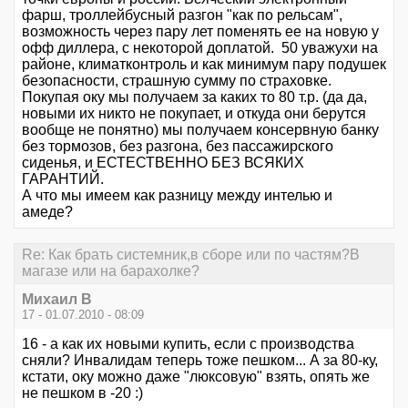
фарш, троллейбусный разгон "как по рельсам",
возможность через пару лет поменять ее на новую у
офф диллера, с некоторой доплатой. 50 уважухи на
районе, климатконтроль и как минимум пару подушек
безопасности, страшную сумму по страховке.
Покупая оку мы получаем за каких то 80 т.р. (да да,
новыми их никто не покупает, и откуда они берутся
вообще не понятно) мы получаем консервную банку
без тормозов, без разгона, без пассажирского
сиденья, и ЕСТЕСТВЕННО БЕЗ ВСЯКИХ
ГАРАНТИЙ.
А что мы имеем как разницу между интелью и
амеде?
Re: Как брать системник,в сборе или по частям?В
магазе или на барахолке?
Михаил В
17 - 01.07.2010 - 08:09
16 - а как их новыми купить, если с производства
сняли? Инвалидам теперь тоже пешком... А за 80-ку,
кстати, оку можно даже "люксовую" взять, опять же
не пешком в -20 :)