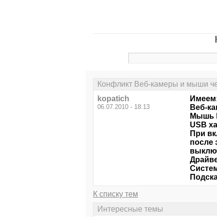
Конфликт Веб-камеры и мыши ч
kopatich
Имеем
06.07.2010 - 18:13
Веб-ка
Мышь L
USB ха
При вк
после 
выклю
Драйве
Систем
Подска
К списку тем
Интересные темы