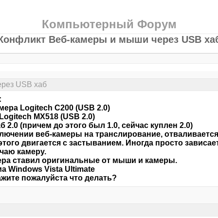
Компьютерный Форум
Конфликт Веб-камеры и мыши через USB ха
ерез USB хаб
:
мера Logitech C200 (USB 2.0)
ogitech MX518 (USB 2.0)
б 2.0 (причем до этого был 1.0, сейчас куплен 2.0)
лючении веб-камеры на транслирование, отваливается
этого двигается с застыванием. Иногда просто зависает
чаю камеру.
ра ставил оригинальные от мыши и камеры.
а Windows Vista Ultimate
жите пожалуйста что делать?