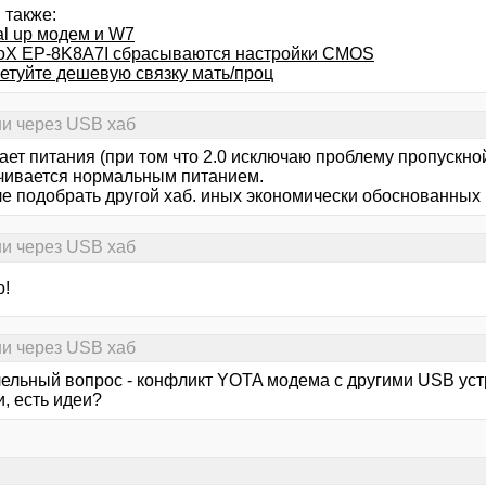
 также:
al up модем и W7
oX EP-8K8A7I сбрасываются настройки CMOS
етуйте дешевую связку мать/проц
и через USB хаб
ает питания (при том что 2.0 исключаю проблему пропускной
чивается нормальным питанием.
е подобрать другой хаб. иных экономически обоснованных 
и через USB хаб
о!
и через USB хаб
ельный вопрос - конфликт YOTA модема с другими USB устр
, есть идеи?