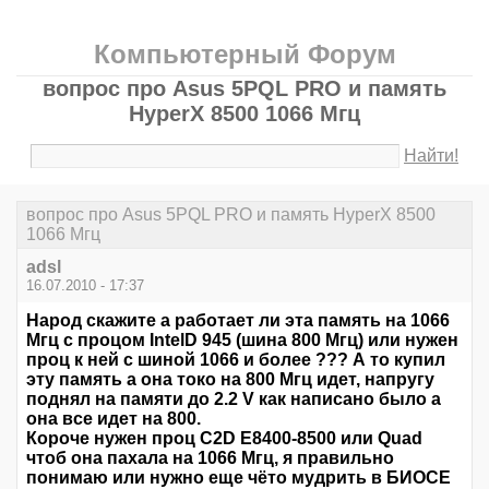
Компьютерный Форум
вопрос про Asus 5PQL PRO и память
HyperX 8500 1066 Мгц
Найти!
вопрос про Asus 5PQL PRO и память HyperX 8500
1066 Мгц
adsl
16.07.2010 - 17:37
Народ скажите а работает ли эта память на 1066
Мгц с процом IntelD 945 (шина 800 Мгц) или нужен
проц к ней с шиной 1066 и более ??? А то купил
эту память а она токо на 800 Мгц идет, напругу
поднял на памяти до 2.2 V как написано было а
она все идет на 800.
Короче нужен проц С2D E8400-8500 или Quad
чтоб она пахала на 1066 Мгц, я правильно
понимаю или нужно еще чёто мудрить в БИОСЕ