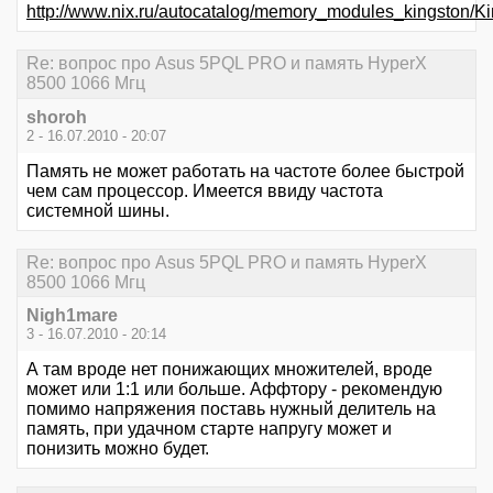
http://www.nix.ru/autocatalog/memory_modules_kings
Re: вопрос про Asus 5PQL PRO и память HyperX
8500 1066 Мгц
shoroh
2 - 16.07.2010 - 20:07
Память не может работать на частоте более быстрой
чем сам процессор. Имеется ввиду частота
системной шины.
Re: вопрос про Asus 5PQL PRO и память HyperX
8500 1066 Мгц
Nigh1mare
3 - 16.07.2010 - 20:14
А там вроде нет понижающих множителей, вроде
может или 1:1 или больше. Аффтору - рекомендую
помимо напряжения поставь нужный делитель на
память, при удачном старте напругу может и
понизить можно будет.