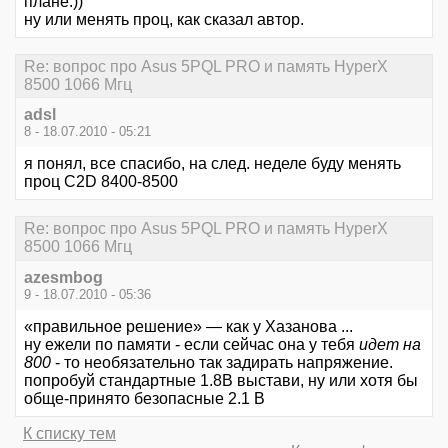
плане:))
ну или менять проц, как сказал автор.
Re: вопрос про Asus 5PQL PRO и память HyperX
8500 1066 Мгц
adsl
8 - 18.07.2010 - 05:21
я понял, все спасибо, на след. неделе буду менять
проц С2D 8400-8500
Re: вопрос про Asus 5PQL PRO и память HyperX
8500 1066 Мгц
azesmbog
9 - 18.07.2010 - 05:36
«правильное решение» — как у Хазанова ...
ну ежели по памяти - если сейчас она у тебя
идет на
800
- то необязательно так задирать напряжение.
попробуй стандартные 1.8В выстави, ну или хотя бы
обще-принято безопасные 2.1 В
К списку тем