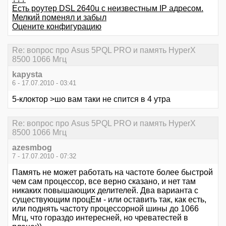
Есть роутер DSL 2640u с неизвестным IP адресом.
Мелкий поменял и забыл
Оцените конфигурацию
Re: вопрос про Asus 5PQL PRO и память HyperX
8500 1066 Мгц
kapysta
6 - 17.07.2010 - 03:41
5-клоктор >шо вам таки не спится в 4 утра
Re: вопрос про Asus 5PQL PRO и память HyperX
8500 1066 Мгц
azesmbog
7 - 17.07.2010 - 07:32
Память не может работать на частоте более быстрой
чем сам процессор, все верно сказано, и нет там
никаких повышающих делителей. Два варианта с
существующим процЕм - или оставить так, как есть,
или поднять частоту процессорной шины до 1066
Мгц, что гораздо интересней, но чреватестей в