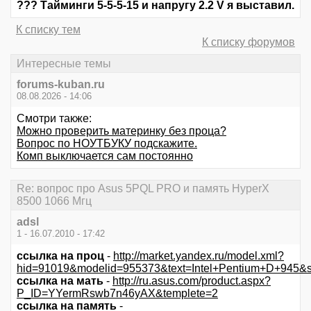
??? Тайминги 5-5-5-15 и напругу 2.2 V я выставил.
К списку тем
К списку форумов
Интересные темы
forums-kuban.ru
08.08.2026 - 14:06
Смотри также:
Можно проверить материнку без проца?
Вопрос по НОУТБУКУ подскажите.
Комп выключается сам постоянно
Re: вопрос про Asus 5PQL PRO и память HyperX
8500 1066 Мгц
adsl
1 - 16.07.2010 - 17:42
ссылка на проц
-
http://market.yandex.ru/model.xml?
hid=91019&modelid=955373&text=Intel+Pentium+D+945&
ссылка на мать
-
http://ru.asus.com/product.aspx?
P_ID=YYermRswb7n46yAX&templete=2
ссылка на память
-