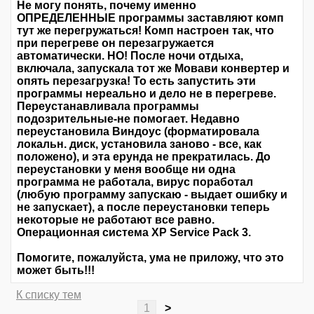
Не могу понять, почему именно
ОПРЕДЕЛЕННЫЕ программы заставляют комп
тут же перегружаться! Комп настроен так, что
при перегреве он перезагружается
автоматически. НО! После ночи отдыха,
включала, запускала тот же Мовави конвертер и
опять перезагрузка! То есть запустить эти
программы нереально и дело не в перегреве.
Переустанавливала программы
подозрительные-не помогает. Недавно
переустановила Виндоус (форматировала
локальн. диск, установила заново - все, как
положено), и эта ерунда не прекратилась. До
переустановки у меня вообще ни одна
программа не работала, вирус поработал
(любую программу запускаю - выдает ошибку и
не запускает), а после переустановки теперь
некоторые не работают все равно.
Операционная система XP Service Pack 3.
Помогите, пожалуйста, ума не приложу, что это
может быть!!!
К списку тем
1
>