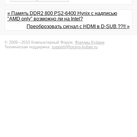
« Память DDR2 800 PS2-6400 Hynix с надписью
"AMD only" возможно ли на Intel?
Преоброзовать сигнал с HDMI в D-SUB ??!! »
© 2009—2010 Компьютерный Форум,
Форумы Кубани
.
Техническая поддержка:
support@forums-kuban.ru