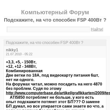
Компьютерный Форум
Подскажите, на что способен FSP 400Вт ?
Найти!
Подскажите, на что способен FSP 400Вт ?
nikky1
21.07.2010 - 05:22
+3,3, +5, - 150Вт,
+12, +12 - 348Вт,
Комбинированная
Две ветки по 18А, под видеокарту питания 6шт,
нет ни одного.
На форумах читал, можно посадить на него 4870
без проблем. Судя по этому
http://www.computerbase.de/artikel/grafikkarten/2009/t
ATI5850 потребляет не больше, у кого есть
опыт подскажите потянет этот БП??? О замене
БП думал, но все упирается сами знаете во что, а