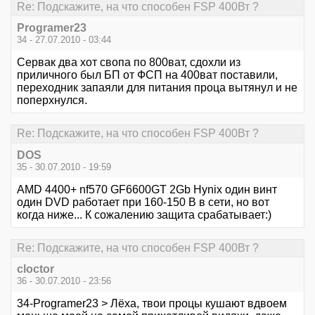
Re: Подскажите, на что способен FSP 400Вт ?
Programer23
34 - 27.07.2010 - 03:44
Сервак два хот свопа по 800ват, сдохли из
приличного был БП от ФСП на 400ват поставили,
переходник запаяли для питания проца вытянул и не
поперхнулся.
Re: Подскажите, на что способен FSP 400Вт ?
DOS
35 - 30.07.2010 - 19:59
AMD 4400+ nf570 GF6600GT 2Gb Hynix один винт
один DVD работает при 160-150 В в сети, но вот
когда ниже... К сожалению защита срабатывает:)
Re: Подскажите, на что способен FSP 400Вт ?
cloctor
36 - 30.07.2010 - 23:56
34-Programer23 > Лёха, твои процы кушают вдвоем