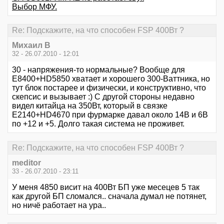
Выбор МФУ.
Re: Подскажите, на что способен FSP 400Вт ?
Михаил В
32 - 26.07.2010 - 12:01
30 - напряжения-то нормальные? Вообще для
E8400+HD5850 хватает и хорошего 300-Ваттника, но
тут блок постарее и физически, и конструктивно, что
скепсис и вызывает :) С другой стороны недавно
видел китайца на 350Вт, который в связке
E2140+HD4670 при фурмарке давал около 14В и 6В
по +12 и +5. Долго такая система не проживет.
Re: Подскажите, на что способен FSP 400Вт ?
meditor
33 - 26.07.2010 - 23:11
У меня 4850 висит на 400Вт БП уже месецев 5 так
как другой БП сломался.. сначала думал не потянет,
но ничё работает на ура..