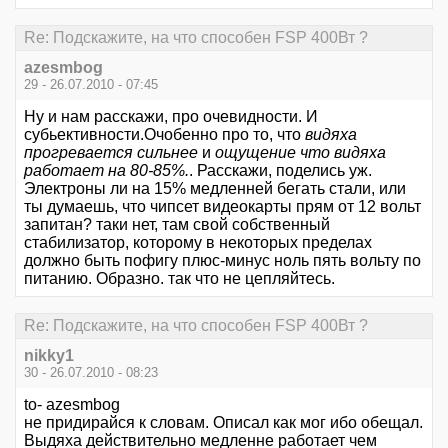
Re: Подскажите, на что способен FSP 400Вт ?
azesmbog
29 - 26.07.2010 - 07:45
Ну и нам расскажи, про очевидности. И
субьективности.Очобенно про то, что
видяха
прогревается сильнее
и
ощущение что видяха
работает на 80-85%.
. Расскажи, поделись уж.
Электроны ли на 15% медленней бегать стали, или
ты думаешь, что чипсет видеокарты прям от 12 вольт
запитан? таки нет, там свой собственный
стабилизатор, которому в некоторых пределах
должно быть пофигу плюс-минус ноль пять вольту по
питанию. Образно. так что не цепляйтесь.
Re: Подскажите, на что способен FSP 400Вт ?
nikky1
30 - 26.07.2010 - 08:23
to- azesmbog
не придирайся к словам. Описал как мог ибо обещал.
Выдяха действительно медленне работает чем