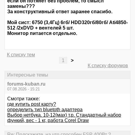
если он потянет без проблем, то смысл
замены???
За конструктивный ответ заранее спасибо.
Мой сист: 6750 (3,4Гц) 6гб/ HDD320гб/80гб/ Ati4850-
512 /2хDVD + вентелей 5 шт.
Монитор питается отдельно.
К списку тем
1
>
К списку форумов
Интересные темы
forums-kuban.ru
07.08.2026 - 15:21
Смотри также:
где купить post карту?
определить тип bluetoth адаптера
Выбор нетбука. 10-12(мах) т.р. Стандартный набор
функий, вес - 1 кг, работа Corel Draw
Re: Подскажите, на что способен FSP 400Вт ?