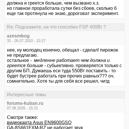
должна и греется больше, чем вызвано х.з.
но главное проработала сутки без сбоев, сколько б
еще так протянула не знаю, дороговат эксперимент.
Re: Подскажите, на что способен FSP 400Вт ?
azesmbog
31 - 26.07.2010 - 10:27
нее, ну молодец конечно, обещал - сделал! пирожок
не предлагаю.
остальное -
медленне работает чем должна и
греется больше
- субьективно. проверяется только с
другим БП. Думаешь еси туда 550Вт поставить - то
будет бустрее работать при прочих равных??? оч.
сомнительно. Хотя ты для себя все решил, читд
Интересные темы
forums-kuban.ru
07.08.2026 - 15:21
Смотри также:
видеокарта Asus EN9600GSO
GA-8S661FXM-RZ не работает звук