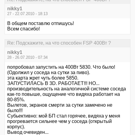
nikky1
27 - 22.07.2010 - 18:13
В общем поставлю отпишусь!
Всем спасибо!
Re: Подскажите, на что способен FSP 400Вт ?
nikky1
28 - 26.07.2010 - 07:34
попробовал запустить на 400Вт 5830. Что было!
(Одолжил у соседа на сутки за пиво).
эта карта жрет чуть более 5850.
ЗАПУСТИЛАСЬ В 3D. РАБОТАЕТ!!! НО...
производительность на аналогичной системе соседа
как-то повыше, ощущение что видяха работает на
80-85%.
Вылетов, экранов смерти за сутки замечено не
было!!!
Субьективно: мой БП стал горячее, видяха у меня
прогревается сильнее чем у соседа (открытый
корпус).
Вывод очевиден...