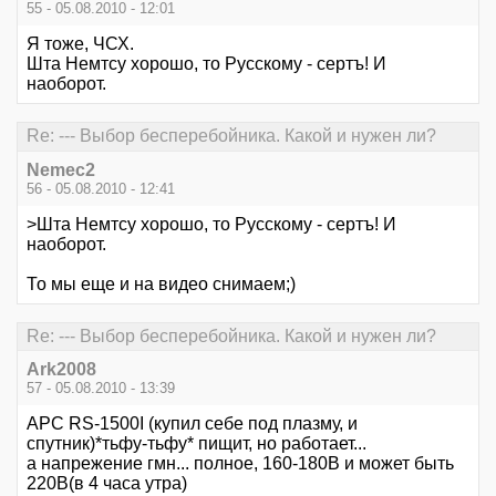
55 - 05.08.2010 - 12:01
Я тоже, ЧСХ.
Шта Немтсу хорошо, то Русскому - сертъ! И
наоборот.
Re: --- Выбор бесперебойника. Какой и нужен ли?
Nemec2
56 - 05.08.2010 - 12:41
>Шта Немтсу хорошо, то Русскому - сертъ! И
наоборот.
То мы еще и на видео снимаем;)
Re: --- Выбор бесперебойника. Какой и нужен ли?
Ark2008
57 - 05.08.2010 - 13:39
APC RS-1500I (купил себе под плазму, и
спутник)*тьфу-тьфу* пищит, но работает...
а напрежение гмн... полное, 160-180В и может быть
220В(в 4 часа утра)