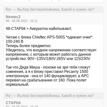
Re: --- Выбор бесперебойника. Какой и нужен ли?
Nemec2
49 - 04.08.2010 - 16:11
48-CTAPbIi > Аккуратна найопывают.
Читаю с блока Chieftec APS-500S *одевает очки*:
100-240 В
Теперь более предметно:
Убедитесь, что входное напряжение соответствует
напряжению, с которым может работать данное
устройство: 90V~135V/180V-265V или 115/230V
Так что Дядя Миша - похоже не зря тебя гложут
сомнения, а я к блоку приставил Ресанту 1500
электронную - она от 140 фунциклирует, а APC
перевел на срабатывание от 160. Пока полет
нормальный.
Re: --- Выбор бесперебойника. Какой и нужен ли?
CTAPbIi
50 - 04.08.2010 - 16:19