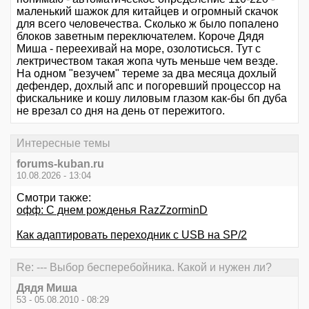
маленький шажок для китайцев и огромный скачок
для всего человечества. Сколько ж было попалено
блоков заветным переключателем. Короче Дядя
Миша - переехивай на море, озолотисься. Тут с
лектричеством такая жопа чуть меньше чем везде.
На одном "везучем" тереме за два месяца дохлый
дефендер, дохлый апс и погоревший процессор на
фискальнике и кошу лиловым глазом как-бы бп дуба
не врезал со дня на день от пережитого.
Интересные темы
forums-kuban.ru
10.08.2026 - 13:04
Смотри также:
офф: С днем рожденья RazZzorminD
Как адаптировать переходник с USB на SP/2
Re: --- Выбор бесперебойника. Какой и нужен ли?
Дядя Миша
53 - 05.08.2010 - 08:29