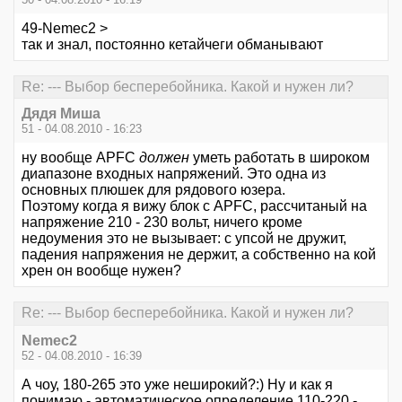
49-Nemec2 >
так и знал, постоянно кетайчеги обманывают
Re: --- Выбор бесперебойника. Какой и нужен ли?
Дядя Миша
51 - 04.08.2010 - 16:23
ну вообще APFC
должен
уметь работать в широком
диапазоне входных напряжений. Это одна из
основных плюшек для рядового юзера.
Поэтому когда я вижу блок с APFC, рассчитаный на
напряжение 210 - 230 вольт, ничего кроме
недоумения это не вызывает: с упсой не дружит,
падения напряжения не держит, а собственно на кой
хрен он вообще нужен?
Re: --- Выбор бесперебойника. Какой и нужен ли?
Nemec2
52 - 04.08.2010 - 16:39
А чоу, 180-265 это уже неширокий?:) Ну и как я
понимаю - автоматическое определение 110-220 -