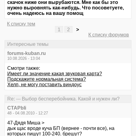
скачок ниже они вырубаются. Мне как бы это
нужно выровнять как-нибудь. Что посоветуете,
очень надеюсь на вашу помощ
К списку тем
1
2
>
К списку форумов
Интересные темы
forums-kuban.ru
10.08.2026 - 13:04
Смотри также:
Имеет ли значение какая звуковая карта?
Подскажите нормальная система?
Хелп, не могу поставить виндоус
Re: --- Выбор бесперебойника. Какой и нужен ли?
CTAPbIi
48 - 04.08.2010 - 12:27
47-Дядя Миша >
дык щас вроде куча БП (вернее - почти все), на
которых пишут 100-240. брешут?