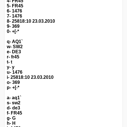
4- FR45
5- FR45
6- 1476
7- 1476
8- 25818:10 23.03.2010
9- 369
0- +[-*
q- AQ1`
w- SW2
e- DE3
r- fr45
t- t
y- y
u- 1476
i- 25818:10 23.03.2010
o- 369
p- +[-*
a- aq1`
s- sw2
d- de3
f- FR45
g- G
h- H