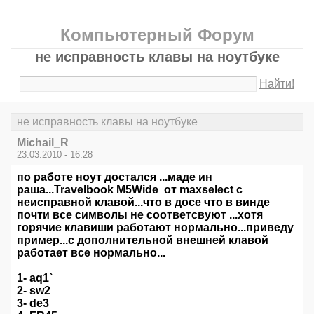
Компьютерный Форум
не исправность клавы на ноутбуке
Найти!
не исправность клавы на ноутбуке
Michail_R
23.03.2010 - 16:28
по работе ноут достался ...маде ин
раша...Travelbook M5Wide от maxselect c
неисправной клавой...что в досе что в винде
почти все символы не соответсвуют ...хотя
горячие клавиши работают нормально...приведу
пример...с дополнительной внешней клавой
работает все нормально...
1- aq1`
2- sw2
3- de3