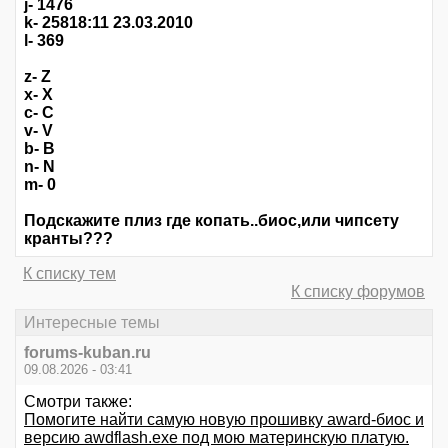
j- 1476
k- 25818:11 23.03.2010
l- 369
z- Z
x- X
c- C
v- V
b- B
n- N
m- 0
Подскажите плиз где копать..биос,или чипсету
кранты???
К списку тем
К списку форумов
Интересные темы
forums-kuban.ru
09.08.2026 - 03:41
Смотри также:
Помогите найти самую новую прошивку award-биос и
версию awdflash.exe под мою материнскую платую.