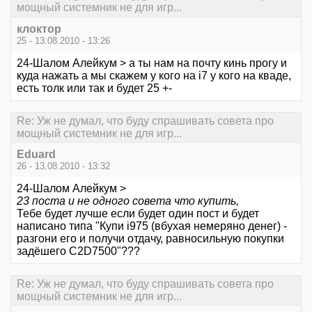
мощный системник не для игр...
клоктор
25 - 13.08.2010 - 13:26
24-Шалом Алейкум > а ты нам на почту кинь прогу и
куда нажать а мы скажем у кого на i7 у кого на кваде,
есть толк или так и будет 25 +-
Re: Уж не думал, что буду спрашивать совета про
мощный системник не для игр...
Eduard
26 - 13.08.2010 - 13:32
24-Шалом Алейкум >
23 поста и не одного совета что купить,
Тебе будет лучше если будет один пост и будет
написано типа "Купи i975 (вбухая немеряно денег) -
разгони его и получи отдачу, равносильную покупки
задёшего C2D7500"???
Re: Уж не думал, что буду спрашивать совета про
мощный системник не для игр...