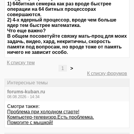
1) 64битная семерка как раз вроде быстрее
операции на 64 битных процессорах
совершаются.
2) 4-х ядерный процессор, вроде чем больше
ядер тем быстрее математика.
Что еще важно?
В общем посоветуйте связку мать-проц для моих
задачь, видео, хард, некритичны, скорость
памяти под вопросам, но вроде тоже от память
ничего не зависит особо.
К списку тем
1
>
К списку форумов
Интересные темы
forums-kuban.ru
08.08.2026 - 14:34
Смотри также:
Проблема при холодном старте!
Компьютер-телевизор.Есть проблемка.
Помогите с мышкой!