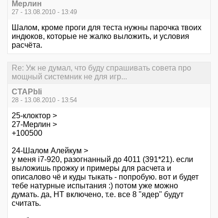
Мерлин
27 - 13.08.2010 - 13:49
Шалом, кроме проги для теста нужны парочка твоих
индюков, которые не жалко выложить, и условия
расчёта.
Re: Уж не думал, что буду спрашивать совета про
мощный системник не для игр...
CTAPbIi
28 - 13.08.2010 - 13:54
25-клоктор >
27-Мерлин >
+100500
24-Шалом Алейкум >
у меня i7-920, разогнанный до 4011 (391*21). если
выложишь прожку и примеры для расчета и
описалово чё и куды тыкать - попробую. вот и будет
тебе натурные испытания :) потом уже можно
думать. да, НТ включено, т.е. все 8 "ядер" будут
считать.