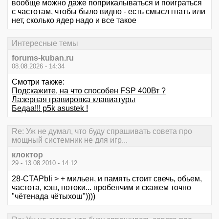
вообще можно даже поприкалываться и поиграться
с частотам, чтобы было видно - есть смысл гнать или
нет, сколько ядер надо и все такое
Интересные темы
forums-kuban.ru
08.08.2026 - 14:34
Смотри также:
Подскажите, на что способен FSP 400Вт ?
Лазерная гравировка клавиатуры
Бедаа!!! p5k asustek !
Re: Уж не думал, что буду спрашивать совета про
мощный системник не для игр...
клоктор
29 - 13.08.2010 - 14:12
28-CTAPbIi > + мильен, и память стоит свечь, обьем,
частота, кэш, потоки... пробенчим и скажем точно
"чётенада чётыхош"))))