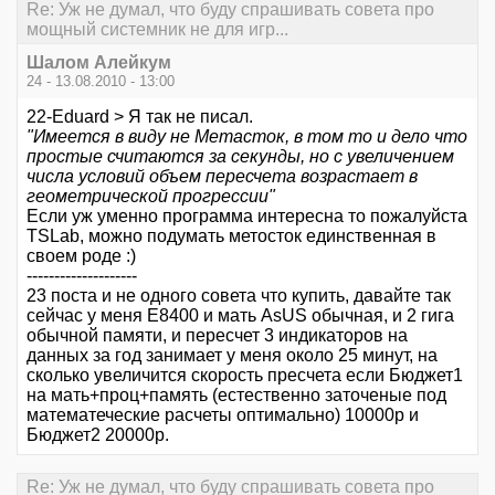
Re: Уж не думал, что буду спрашивать совета про
мощный системник не для игр...
Шалом Алейкум
24 - 13.08.2010 - 13:00
22-Eduard > Я так не писал.
"Имеется в виду не Метасток, в том то и дело что
простые считаются за секунды, но с увеличением
числа условий объем пересчета возрастает в
геометрической прогрессии"
Если уж уменно программа интересна то пожалуйста
TSLab, можно подумать метосток единственная в
своем роде :)
--------------------
23 поста и не одного совета что купить, давайте так
сейчас у меня E8400 и мать AsUS обычная, и 2 гига
обычной памяти, и пересчет 3 индикаторов на
данных за год занимает у меня около 25 минут, на
сколько увеличится скорость пресчета если Бюджет1
на мать+проц+память (естественно заточеные под
математеческие расчеты оптимально) 10000р и
Бюджет2 20000р.
Re: Уж не думал, что буду спрашивать совета про