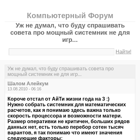
Компьютерный Форум
Уж не думал, что буду спрашивать
совета про мощный системник не для
игр...
Найти!
Уж не думал, что буду спрашивать совета про
мощный системник не для игр...
Шалом Алейкум
13.08.2010 - 06:16
Короче отстал от АйТи жизни года на 3 :)
Нужно собрать системник для математических
расчетов, как я понимаю здесь важна только
скорость процессора и возможности матери.
Размер оперативки не критичен, больших рядов
данных нет, есть только перебор сотен тысяч
варантов, я так понимаю что имеют значения
следующие факторы: