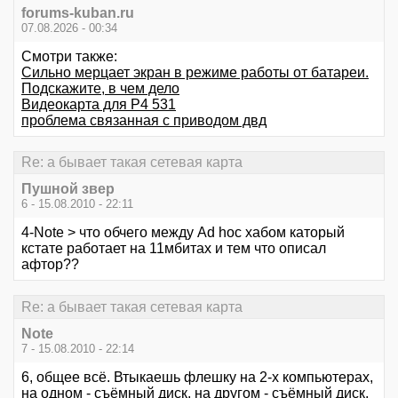
forums-kuban.ru
07.08.2026 - 00:34
Смотри также:
Сильно мерцает экран в режиме работы от батареи.
Подскажите, в чем дело
Видеокарта для P4 531
проблема связанная с приводом двд
Re: а бывает такая сетевая карта
Пушной звер
6 - 15.08.2010 - 22:11
4-Note > что обчего между Ad hoc хабом каторый
кстате работает на 11мбитах и тем что описал
афтор??
Re: а бывает такая сетевая карта
Note
7 - 15.08.2010 - 22:14
6, общее всё. Втыкаешь флешку на 2-х компьютерах,
на одном - съёмный диск, на другом - съёмный диск,