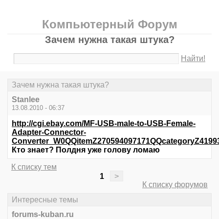
Компьютерный Форум
Зачем нужна такая штука?
Найти!
Зачем нужна такая штука?
Stanlee
13.08.2010 - 06:37
http://cgi.ebay.com/MF-USB-male-to-USB-Female-
Adapter-Connector-
Converter_W0QQitemZ270594097171QQcategoryZ41
Кто знает? Полдня уже голову ломаю
К списку тем
1
>
К списку форумов
Интересные темы
forums-kuban.ru