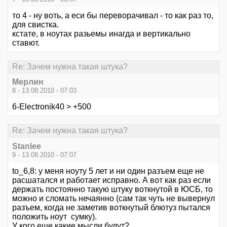
то 4 - ну воть, а еси бы переворачивал - то как раз то,
для свистка.
кстате, в ноутах разьемы инагда и вертикально
ставют.
Re: Зачем нужна такая штука?
Мерлин
8 - 13.08.2010 - 07:03
6-Electronik40 > +500
Re: Зачем нужна такая штука?
Stanlee
9 - 13.08.2010 - 07:07
to_6,8: у меня ноуту 5 лет и ни один разъем еще не
расшатался и работает исправно. А вот как раз если
держать постоянно такую штуку воткнутой в ЮСБ, то
можно и сломать нечаянно (сам так чуть не вывернул
разъем, когда не заметив воткнутый блютуз пытался
положить ноут сумку).
У кого еще какие мысли будут?