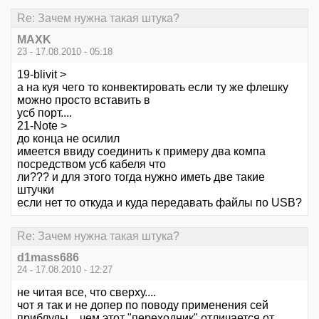
Re: Зачем нужна такая штука?
MAXK
23 - 17.08.2010 - 05:18
19-blivit >
а на куя чего то конвектировать если ту же флешку
можно просто вставить в
усб порт....
21-Note >
до конца не осилил
имеется ввиду соединить к примеру два компа
посредством усб кабеля что
ли??? и для этого тогда нужно иметь две такие
штучки
если нет то откуда и куда передавать файлы по USB?
Re: Зачем нужна такая штука?
d1mass686
24 - 17.08.2010 - 12:27
не читая все, что сверху....
чот я так и не допер по поводу применения сей
приблуды... чем этот "переходник" отличается от