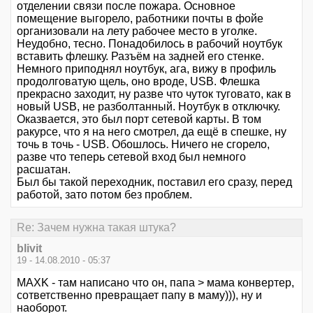
отделении связи после пожара. Основное
помещение выгорело, работники почты в фойе
организовали на лету рабочее место в уголке.
Неудобно, тесно. Понадобилось в рабочий ноутбук
вставить флешку. Разъём на задней его стенке.
Немного приподнял ноутбук, ага, вижу в профиль
продолговатую щель, оно вроде, USB. Флешка
прекрасно заходит, ну разве что чуток туговато, как в
новый USB, не разболтанный. Ноутбук в отключку.
Оказвается, это был порт сетевой карты. В том
ракурсе, что я на него смотрел, да ещё в спешке, ну
точь в точь - USB. Обошлось. Ничего не сгорело,
разве что теперь сетевой вход был немного
расшатан.
Был бы такой переходник, поставил его сразу, перед
работой, зато потом без проблем.
Re: Зачем нужна такая штука?
blivit
19 - 14.08.2010 - 05:37
MAXK - там написано что он, папа > мама конвертер,
сответственно превращает папу в маму))), ну и
наоборот.