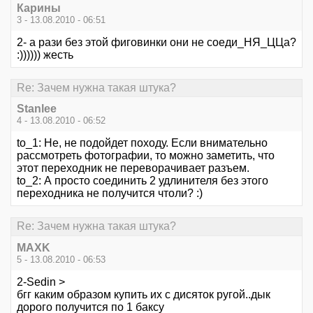
Карины
3 - 13.08.2010 - 06:51
2- а рази без этой фиговинки они не соеди_НЯ_ЦЦа?
:)))))) жесть
Re: Зачем нужна такая штука?
Stanlee
4 - 13.08.2010 - 06:52
to_1: Не, не подойдет походу. Если внимательно
рассмотреть фотографии, то можно заметить, что
этот переходник не переворачивает разъем.
to_2: А просто соединить 2 удлинителя без этого
переходника не получится чтоли? :)
Re: Зачем нужна такая штука?
MAXK
5 - 13.08.2010 - 06:53
2-Sedin >
бгг каким образом купить их с дисяток ругой..дык
дорого получится по 1 баксу