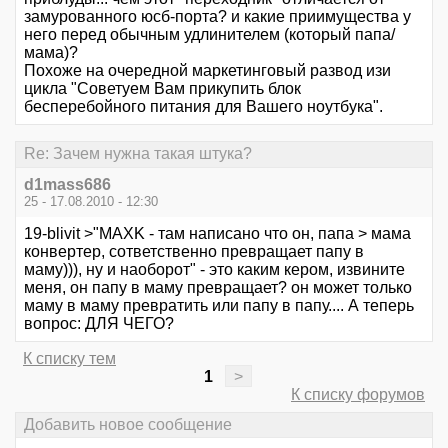
замурованного юсб-порта? и какие приимущества у
него перед обычным удлинителем (который папа/
мама)?
Похоже на очередной маркетинговый развод изи
цикла "Советуем Вам прикупить блок
бесперебойного питания для Вашего ноутбука".
Re: Зачем нужна такая штука?
d1mass686
25 - 17.08.2010 - 12:30
19-blivit >"MAXK - там написано что он, папа > мама
конвертер, сответственно превращает папу в
маму))), ну и наоборот" - это каким кером, извините
меня, он папу в маму превращает? он может только
маму в маму превратить или папу в папу.... А теперь
вопрос: ДЛЯ ЧЕГО?
К списку тем
1
>
К списку форумов
Добавить новое сообщение