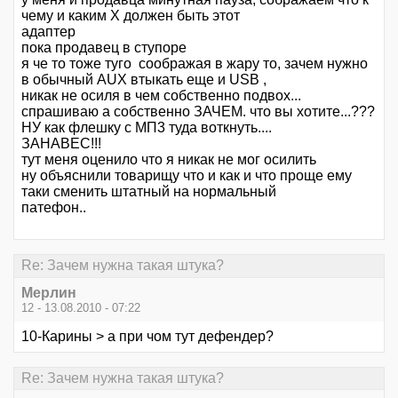
чему и каким Х должен быть этот
адаптер
пока продавец в ступоре
я че то тоже туго соображая в жару то, зачем нужно
в обычный AUX втыкать еще и USB ,
никак не осиля в чем собственно подвох...
спрашиваю а собственно ЗАЧЕМ. что вы хотите...???
НУ как флешку с МП3 туда воткнуть....
ЗАНАВЕС!!!
тут меня оценило что я никак не мог осилить
ну объяснили товарищу что и как и что проще ему
таки сменить штатный на нормальный
патефон..
Re: Зачем нужна такая штука?
Мерлин
12 - 13.08.2010 - 07:22
10-Карины > а при чом тут дефендер?
Re: Зачем нужна такая штука?