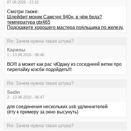
07.08.2026 - 13:10
Смотри также:
Шлейфит моник Самсунг 940н, в чём беда?
температура gtx465
Подскажите хорошего мастера пояльщика по железу.
Re: Зачем нужна такая штука?
Карины
1 - 13.08.2010 - 06:46
ВО!!! а может как рас чЮдаку из соседнеей ветки про
перепайку юэсби подойдеть!!!
Re: Зачем нужна такая штука?
Sedin
2 - 13.08.2010 - 06:47
для соединения нескольких usb удлиннителей
(ёту к примеру за окно высунуть)
Re: Зачем нужна такая штука?