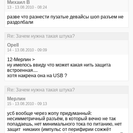
Михаил В
13 - 13.08.2010 - 08:24
разве что разнести пузатые девайсы шоп разъем не
раздолбали
Re: Зачем нужна такая штука?
Opell
14 - 13.08.2010 - 09:09
12-Мерлин >
ну имелось ввиду что может какая нить защита
встроенная....
хотя накрена она на USB ?
Re: Зачем нужна такая штука?
Мерлин
15 - 13.08.2010 - 09:13
усб вообще через жопу придуманный:
несимметричный разъём, в который вечно не так
попадаешь, нет минимального тока по питанию, нет
защит никаких (импульс от перифирии сожжёт