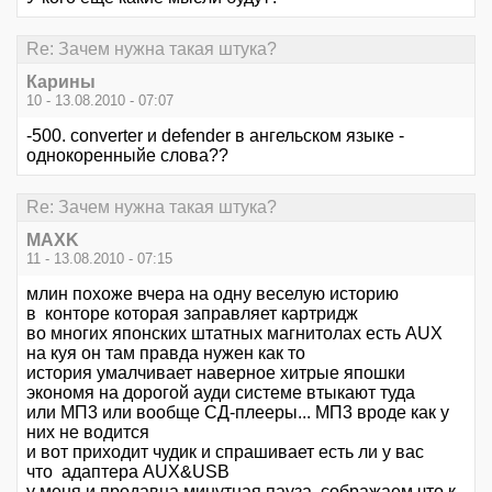
Re: Зачем нужна такая штука?
Карины
10 - 13.08.2010 - 07:07
-500. converter и defender в ангельском языке -
однокоренныйе слова??
Re: Зачем нужна такая штука?
MAXK
11 - 13.08.2010 - 07:15
млин похоже вчера на одну веселую историю
в конторе которая заправляет картридж
во многих японских штатных магнитолах есть AUX
на куя он там правда нужен как то
история умалчивает наверное хитрые япошки
экономя на дорогой ауди системе втыкают туда
или МП3 или вообще СД-плееры... МП3 вроде как у
них не водится
и вот приходит чудик и спрашивает есть ли у вас
что адаптера AUX&USB
у меня и продавца минутная пауза, сображаем что к