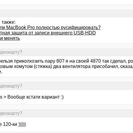
 также:
ли MacBook Pro полностью русифицировать?
тная защита от записи внешнего USB-HDD
ли менять
идеокарту?
нельзя приколхозить пару 80? я на своей 4870 так сделал, р
ковым хомутом (стяжка) два вентилятора присобачил, оказ
.
идеокарту?
s > Вообще кстати вариант :)
идеокарту?
е 120-ки )))))