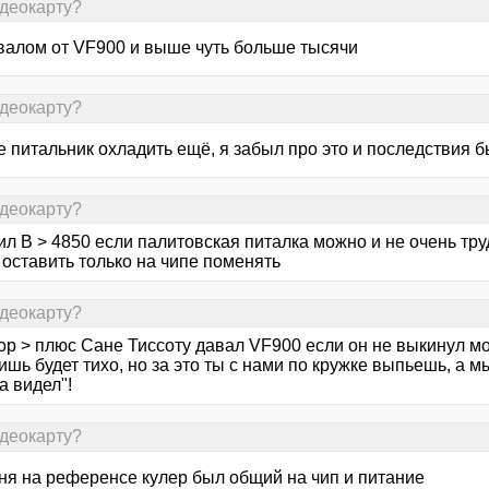
идеокарту?
валом от VF900 и выше чуть больше тысячи
идеокарту?
 питальник охладить ещё, я забыл про это и последствия б
идеокарту?
л В > 4850 если палитовская питалка можно и не очень труд
 оставить только на чипе поменять
идеокарту?
ор > плюс Сане Тиссоту давал VF900 если он не выкинул мо
шь будет тихо, но за это ты с нами по кружке выпьешь, а м
а видел"!
идеокарту?
еня на референсе кулер был общий на чип и питание