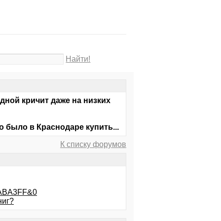
Найти!
одной кричит даже на низких
 было в Краснодаре купить...
К списку форумов
DABA3FF&0
ниг?