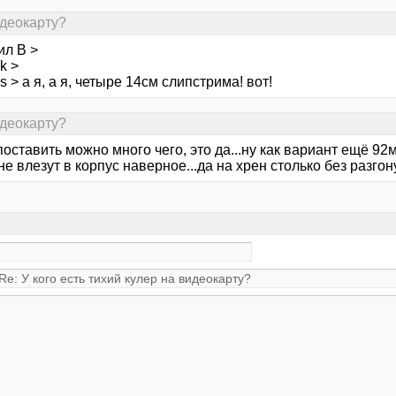
идеокарту?
ил В >
k >
s > а я, а я, четыре 14см слипстрима! вот!
идеокарту?
 поставить можно много чего, это да...ну как вариант ещё 9
не влезут в корпус наверное...да на хрен столько без разгон