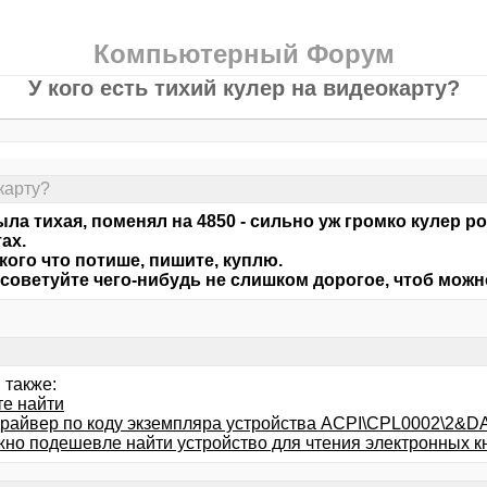
Компьютерный Форум
У кого есть тихий кулер на видеокарту?
карту?
ыла тихая, поменял на 4850 - сильно уж громко кулер р
ах.
 кого что потише, пишите, куплю.
советуйте чего-нибудь не слишком дорогое, чтоб можно
 также:
те найти
драйвер по коду экземпляра устройства ACPI\CPL0002\2&
жно подешевле найти устройство для чтения электронных к