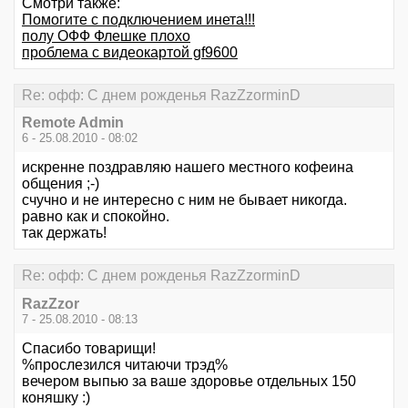
Смотри также:
Помогите с подключением инета!!!
полу ОФФ Флешке плохо
проблема с видеокартой gf9600
Re: офф: С днем рожденья RazZzorminD
Remote Admin
6 - 25.08.2010 - 08:02
искренне поздравляю нашего местного кофеина
общения ;-)
счучно и не интересно с ним не бывает никогда.
равно как и спокойно.
так держать!
Re: офф: С днем рожденья RazZzorminD
RazZzor
7 - 25.08.2010 - 08:13
Спасибо товарищи!
%прослезился читаючи трэд%
вечером выпью за ваше здоровье отдельных 150
коняшку :)