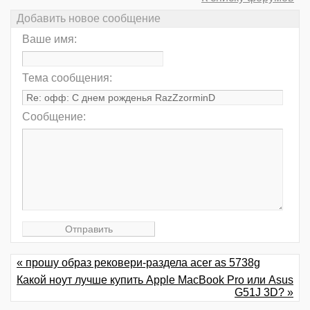
Добавить новое сообщение
Ваше имя:
Тема сообщения:
Сообщение:
« прошу образ рековери-раздела acer as 5738g
Какой ноут лучше купить Apple MacBook Pro или Asus
G51J 3D? »