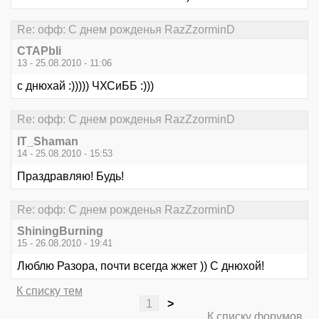
Re: офф: С днем рожденья RazZzorminD
CTAPbIi
13 - 25.08.2010 - 11:06
с днюхай :))))) ЧХСиББ :)))
Re: офф: С днем рожденья RazZzorminD
IT_Shaman
14 - 25.08.2010 - 15:53
Праздравляю! Будь!
Re: офф: С днем рожденья RazZzorminD
ShiningBurning
15 - 26.08.2010 - 19:41
Люблю Разора, почти всегда жжет )) С днюхой!
К списку тем
1
>
К списку форумов