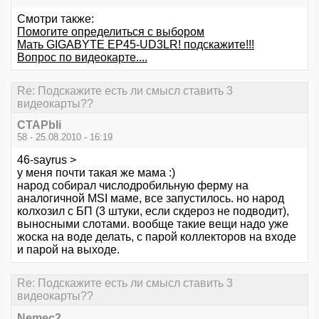
Смотри также:
Помогите определиться с выбором
Мать GIGABYTE EP45-UD3LR! подскажите!!!
Вопрос по видеокарте....
Re: Подскажите есть ли смысл ставить 3
видеокарты??
CTAPbIi
58 - 25.08.2010 - 16:19
46-sayrus >
у меня почти такая же мама :)
народ собирал числодробильную ферму на
аналогичной MSI маме, все запустилось. но народ
колхозил с БП (3 штуки, если скдероз не подводит),
выносными слотами. вообще такие вещи надо уже
жоска на воде делать, с парой коллекторов на входе
и парой на выходе.
Re: Подскажите есть ли смысл ставить 3
видеокарты??
Nemec2