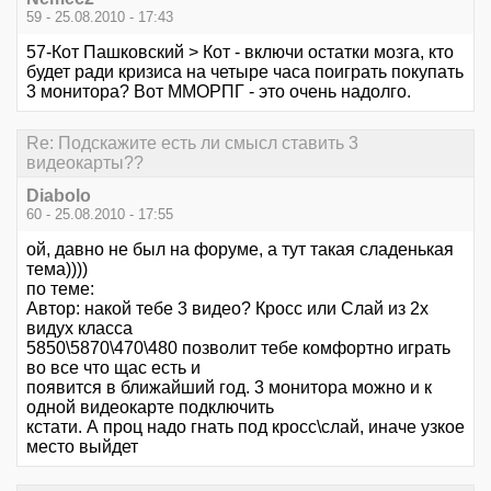
59 - 25.08.2010 - 17:43
57-Кот Пашковский > Кот - включи остатки мозга, кто
будет ради кризиса на четыре часа поиграть покупать
3 монитора? Вот ММОРПГ - это очень надолго.
Re: Подскажите есть ли смысл ставить 3
видеокарты??
Diabolo
60 - 25.08.2010 - 17:55
ой, давно не был на форуме, а тут такая сладенькая
тема))))
по теме:
Автор: накой тебе 3 видео? Кросс или Слай из 2х
видух класса
5850\5870\470\480 позволит тебе комфортно играть
во все что щас есть и
появится в ближайший год. 3 монитора можно и к
одной видеокарте подключить
кстати. А проц надо гнать под кросс\слай, иначе узкое
место выйдет