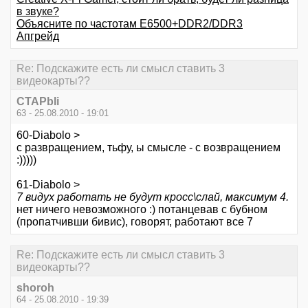
в звуке?
Объясните по частотам E6500+DDR2/DDR3
Апгрейд
Re: Подскажите есть ли смысл ставить 3
видеокарты??
CTAPbIi
63 - 25.08.2010 - 19:01
60-Diabolo >
с развращением, тьфу, ы смысле - с возвращением
:)))))
61-Diabolo >
7 видух работать не будут кросс\слай, максимум 4.
нет ничего невозможного :) потанцевав с бубном
(пропатчивши бивис), говорят, работают все 7
Re: Подскажите есть ли смысл ставить 3
видеокарты??
shoroh
64 - 25.08.2010 - 19:39