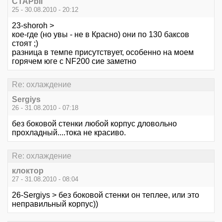
CTAPbIi
25 - 30.08.2010 - 20:12
23-shoroh >
кое-где (но увы - не в Красно) они по 130 баксов
стоят ;)
разница в темпе присутствует, особенно на моем
горячем юге с NF200 сие заметно
Re: охлаждение
Sergiys
26 - 31.08.2010 - 07:18
без боковой стенки любой корпус дловольно
прохладный....тока не красиво.
Re: охлаждение
клоктор
27 - 31.08.2010 - 08:04
26-Sergiys > без боковой стенки он теплее, или это
неправильный корпус))