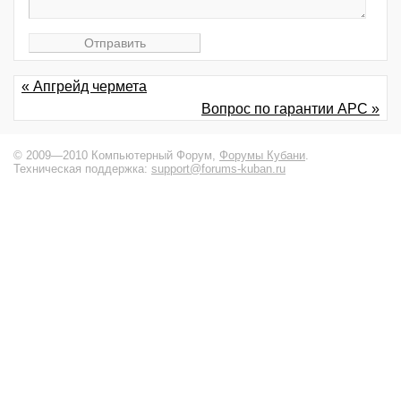
« Апгрейд чермета
Вопрос по гарантии APC »
© 2009—2010 Компьютерный Форум,
Форумы Кубани
.
Техническая поддержка:
support@forums-kuban.ru