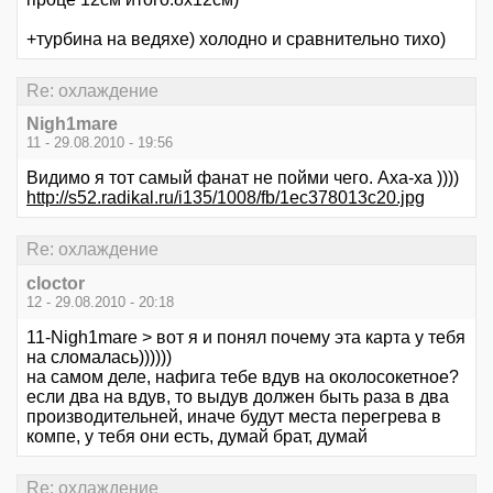
+турбина на ведяхе) холодно и сравнительно тихо)
Re: охлаждение
Nigh1mare
11 - 29.08.2010 - 19:56
Видимо я тот самый фанат не пойми чего. Аха-ха ))))
http://s52.radikal.ru/i135/1008/fb/1ec378013c20.jpg
Re: охлаждение
cloctor
12 - 29.08.2010 - 20:18
11-Nigh1mare > вот я и понял почему эта карта у тебя
на сломалась))))))
на самом деле, нафига тебе вдув на околосокетное?
если два на вдув, то выдув должен быть раза в два
производительней, иначе будут места перегрева в
компе, у тебя они есть, думай брат, думай
Re: охлаждение