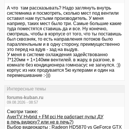
А что там рассказывать? Надо заглянуть внутрь
системника и посмотреть, сколько мест под вентили
оставил нам пустыми производитель. У меня
наприер, таких мест было три. Самые большие какие
туда поместятся ставишь да и все. Ну конечно,
смотришь, чтобы в корпусе от того, что ты поставишь
был сквозняк, то есть направления потоков было
паралленльным и в одну сторону, преимущественно
это перед на вдув - зад на выдув.
У меня в системе охлаждения задействованно
7*120мм + 1+140мм вентилей. в жару, в разгоне, в
комнате без кондиционера гомноасус не загнулся. :))
корпус из них продувается 5ю кулерами и один на
перемешивание :-)))
Интересные темы
forums-kuban.ru
09.08.2026 - 08:57
Смотри также:
AverTV Hybrid + FM pci Не работает пульт ДУ
в печь видюху? или не в печь?)
Выбор видеокарты : Radeon HD5870 vs GeForce GTX