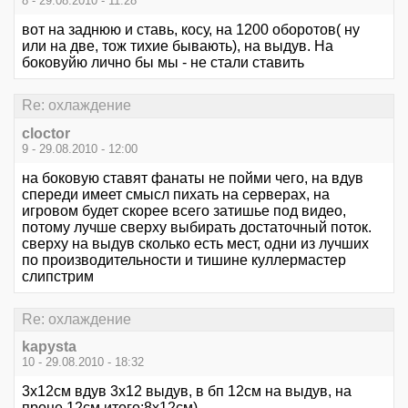
8 - 29.08.2010 - 11:28
вот на заднюю и ставь, косу, на 1200 оборотов( ну
или на две, тож тихие бывають), на выдув. На
боковуйю лично бы мы - не стали ставить
Re: охлаждение
cloctor
9 - 29.08.2010 - 12:00
на боковую ставят фанаты не пойми чего, на вдув
спереди имеет смысл пихать на серверах, на
игровом будет скорее всего затишье под видео,
потому лучше сверху выбирать достаточный поток.
сверху на выдув сколько есть мест, одни из лучших
по производительности и тишине куллермастер
слипстрим
Re: охлаждение
kapysta
10 - 29.08.2010 - 18:32
3x12см вдув 3х12 выдув, в бп 12см на выдув, на
проце 12см итого:8х12см)