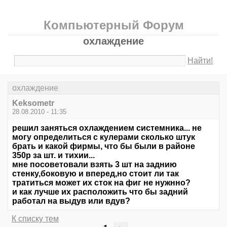
Компьютерный Форум
охлаждение
Найти!
охлаждение
Keksometr
28.08.2010 - 11:35
решил заняться охлаждением системника... не
могу определиться с кулерами сколько штук
брать и какой фирмы, что бы были в районе
350р за шт. и тихии...
мне посоветовали взять 3 шт на заднию
стенку,боковую и вперед,но стоит ли так
тратиться может их сток на фиг не нужнно?
и как лучше их расположить что бы задний
работал на выдув или вдув?
К списку тем