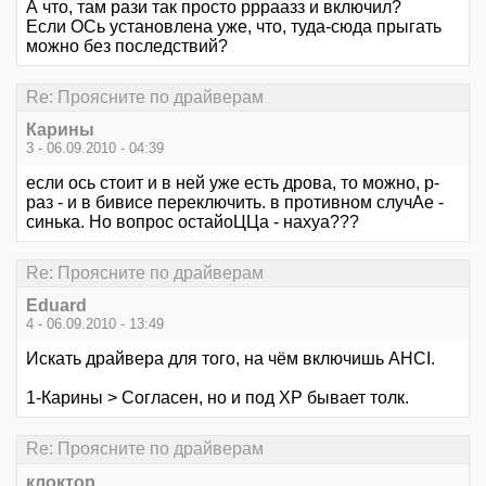
А что, там рази так просто ррраазз и включил?
Если ОСь установлена уже, что, туда-сюда прыгать
можно без последствий?
Re: Проясните по драйверам
Карины
3 - 06.09.2010 - 04:39
если ось стоит и в ней уже есть дрова, то можно, р-
раз - и в бивисе переключить. в противном случАе -
синька. Но вопрос остайоЦЦа - нахуа???
Re: Проясните по драйверам
Eduard
4 - 06.09.2010 - 13:49
Искать драйвера для того, на чём включишь AHCI.
1-Карины > Согласен, но и под ХР бывает толк.
Re: Проясните по драйверам
клоктор