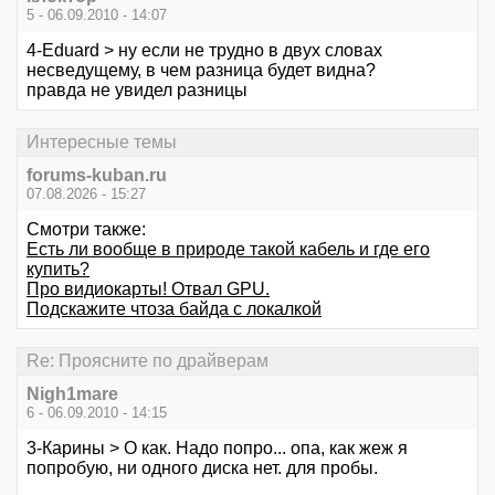
5 - 06.09.2010 - 14:07
4-Eduard > ну если не трудно в двух словах
несведущему, в чем разница будет видна?
правда не увидел разницы
Интересные темы
forums-kuban.ru
07.08.2026 - 15:27
Смотри также:
Есть ли вообще в природе такой кабель и где его
купить?
Про видиокарты! Отвал GPU.
Подскажите чтоза байда с локалкой
Re: Проясните по драйверам
Nigh1mare
6 - 06.09.2010 - 14:15
3-Карины > О как. Надо попро... опа, как жеж я
попробую, ни одного диска нет. для пробы.