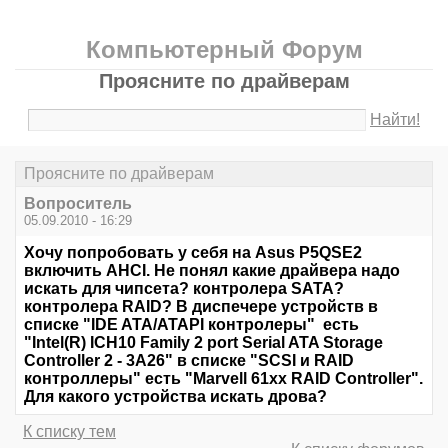
Компьютерный Форум
Проясните по драйверам
Найти!
Проясните по драйверам
Вопроситель
05.09.2010 - 16:29
Хочу попробовать у себя на Asus P5QSE2
включить AHCI. Не понял какие драйвера надо
искать для чипсета? контролера SATA?
контролера RAID? В диспечере устройств в
списке "IDE ATA/ATAPI контролеры" есть
"Intel(R) ICH10 Family 2 port Serial ATA Storage
Controller 2 - 3A26" в списке "SCSI и RAID
контроллеры" есть "Marvell 61xx RAID Controller".
Для какого устройства искать дрова?
К списку тем