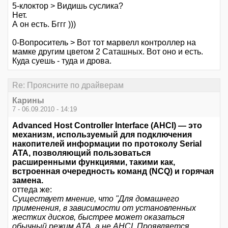
5-клоктор > Видишь суслика?
Нет.
А он есть. Бггг )))
0-Вопроситель > Вот тот марвелл контроллер на
мамке другим цветом 2 Саташных. Вот оно и есть.
Куда суешь - туда и дрова.
Re: Проясните по драйверам
Карины
7 - 06.09.2010 - 14:19
Advanced Host Controller Interface (AHCI) — это
механизм, используемый для подключения
накопителей информации по протоколу Serial
ATA, позволяющий пользоваться
расширенными функциями, такими как,
встроенная очередность команд (NCQ) и горячая
замена.
оттеда же:
Существует мнение, что "Для домашнего
применения, в зависимости от установленных
жестких дисков, быстрее может оказаться
обычный режим ATA, а не AHCI. Проявляется