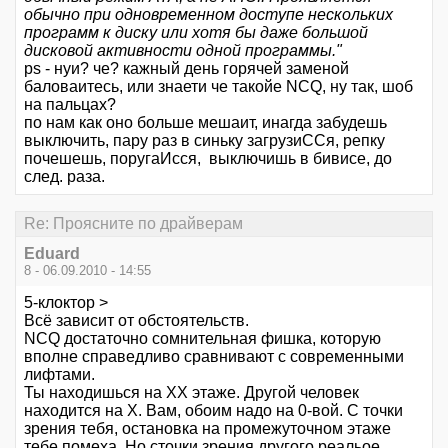
обычно при одновременном доступе нескольких
программ к диску или хотя бы даже большой
дисковой активности одной программы."
ps - нуи? че? кажный день горячей заменой
баловаитесь, или знаети че такойе NCQ, ну так, шоб
на пальцах?
по нам как оно больше мешаит, инагда забудешь
выключить, пару раз в синьку загрузиССя, репку
почешешь, поругаИсся, выключишь в бивисе, до
след. раза.
Re: Проясните по драйверам
Eduard
8 - 06.09.2010 - 14:55
5-клоктор >
Всё зависит от обстоятельств.
NCQ достаточно сомнительная фишка, которую
вполне справедливо сравнивают с современными
лифтами.
Ты находишься на ХХ этаже. Другой человек
находится на Х. Вам, обоим надо на 0-вой. С точки
зрения тебя, остановка на промежуточном этаже
тебе помеха. Но сточки зрения другого реальое