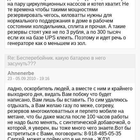
на пару циркуляционных насосов и котел хватит. Не
те времена чтобы такими мощностями
резервировать чегось, киловатты нужны для
нормального поддержания в доме в рабочем
состоянии холодильника, сплита и прочая. А такие
резервы стоят уже не по 3 рубля, а по 300 тысяч
если их на базе UPS клеить. Поэтому и идет речь о
генераторе как о меньшем из зол.
Re: Бесперебойник. какую батарею в него
засунуть???
Ahnenerbe
23 - 05.09.2010 - 19:16
ладно, оскорбитель людей, а вместе с ним и крайнего
выходного дня, видать Вам побоку что будет
написано, Вам лишь бы вставить. По сим удаляюсь
отдыхать, а Вам желаю газу по меже, согреву,
резервов многокиловаттных и перпето мобиле на
метане, что бы даже масла после 100 часов работы
не надо было менять, с синтетической добавочкой, о
которой, я уверен, вы тоже много чего знаете.Вот бы
встретиться с Вами, поговорить: 8-918-485-05-35
Сергей, может и пойму что я не прав - ЖДУ!