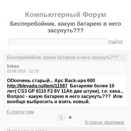
Компьютерный Форум
Бесперебойник. какую батарею в него
засунуть???
Найти!
Бесперебойник. какую батарею в него засунуть???
fokss
03.09.2010 - 12:10
ООоочень старый... Apc Back-ups 600
http://blevada.ru/item/11587
Батареям более 10
лет( CS3 GP 6110 F2 6V 11Ah две штуки), т.е. хана...
Вопрос - какую батарею в него засунуть??? Или
вообще выбросить и взять новый.
К списку тем
1
>
К списку форумов