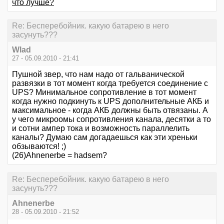
что лучше?
Re: Бесперебойник. какую батарею в него
засунуть???
Wlad
27 - 05.09.2010 - 21:41
Пушной звер, что нам надо от гальванической
развязки в тот момент когда требуется соединение с
UPS? Минимальное сопротивление в тот момент
когда нужно подкинуть к UPS дополнительные АКБ и
максимальное - когда АКБ должны быть отвязаны. А
у чего микроомы сопротивления канала, десятки а то
и сотни ампер тока и возможность параллелить
каналы? Думаю сам догадаешься как эти хреньки
обзываются! ;)
(26)Ahnenerbe = hadsem?
Re: Бесперебойник. какую батарею в него
засунуть???
Ahnenerbe
28 - 05.09.2010 - 21:52