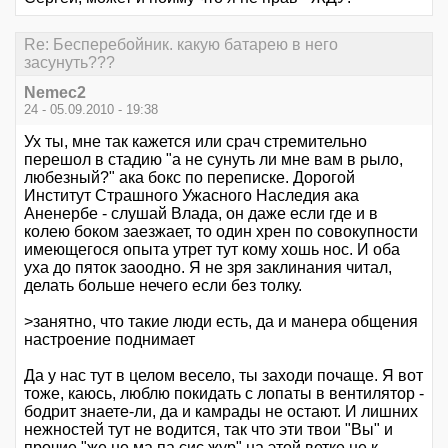
Re: Бесперебойник. какую батарею в него
засунуть???
Nemec2
24 - 05.09.2010 - 19:38
Ух ты, мне так кажется или срач стремительно
перешол в стадию "а не сунуть ли мне вам в рыло,
любезный?" ака бокс по переписке. Дорогой
Институт Страшного Ужасного Наследия ака
Аненербе - слушай Влада, он даже если где и в
колею боком заезжает, то один хрен по совокупности
имеющегося опыта утрет тут кому хошь нос. И оба
уха до пяток заоодно. Я не зря заклинания читал,
делать больше нечего если без толку.
>занятно, что такие люди есть, да и манера общения
настроение поднимает
Да у нас тут в целом весело, ты заходи почаще. Я вот
тоже, каюсь, люблю покидать с лопаты в вентилятор -
бодрит знаете-ли, да и камрады не остают. И лишних
нежностей тут не водится, так что эти твои "Вы" и
прочие "же не ма па сис жур" на этой ветке не к