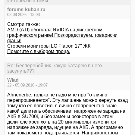
Интересные темы
forums-kuban.ru
08.08.2026 - 13:03
Смотри также:
AMD (ATI) обогнала NVIDIA на дискретном
графическом рынке! Позлорадствуем, товарисчи
фаны!
Сгорели мониторы LG Flatron 17" ЖК
Помогите с выбором проца.
Re: Бесперебойник. какую батарею в него
засунуть???
Wlad
22 - 05.09.2010 - 19:07
Ahnenerbe, только не надо мне про "отлично
перепрошивается". Эту лапшень можно вернуть взад
тому кто ее повесил, я лично стопроцентно знаю
какой делитель обеспечивает напряжение заряда на
АКБ в SU700i, и без замены резисторов в этом
делителе хрен хоть на 20 милливольт изменится
напряжение заряда, идущее на АКБ. А программно
там показометр подстраивается. Напряжопетром