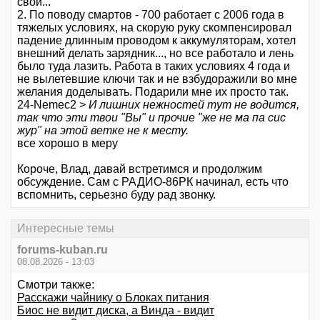
свои...
2. По поводу смартов - 700 работает с 2006 года в
тяжелых условиях, на скорую руку скомпенсировал
падение длинным проводом к аккумуляторам, хотел
внешний делать зарядник..., но все работало и лень
было туда лазить. Работа в таких условиях 4 года и
не вылетевшие ключи так и не взбудоражили во мне
желания доделывать. Подарили мне их просто так.
24-Nemec2 >
И лишних нежностей тут не водится,
так что эти твои "Вы" и прочие "же не ма па сис
жур" на этой ветке не к месту.
все хорошо в меру
Короче, Влад, давай встретимся и продолжим
обсуждение. Сам с РАДИО-86РК начинал, есть что
вспомнить, серьезно буду рад звонку.
Интересные темы
forums-kuban.ru
08.08.2026 - 13:03
Смотри также:
Расскажи чайнику о Блоках питания
Биос не видит диска, а Винда - видит