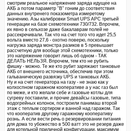
смотрим реальное напряжение заряда идущее на
АКБ а потом параметр "B" гоним до соответствия
данных внутренего показометра измеретому
значению. Азы калибровки Smart UPS APC третьей
генерации на базе схемотехники 730/732. Впрочем,
их явно в сельхозе даже бакалаврам полей не
рассекречивали. Так что на счет того что идет 25,5
вольта вместо 27,6 - охотно поверю, поскольку
нагрузка заряда монстра разиков в 5 превышает
рассчетную для вообще этой схемотехники, только
это напряжение говорит лишь об одном - ТАК
ДЕЛАТЬ НЕЛЬЗЯ. Впрочем, тем кто не рубить
фишку - можно. Те же кто рубит заряжают танковые
АКБ от внешнего источника, обеспечив при этом
гальваническую развязку UPS и танковых АКБ.
Ну и на счет генератора на газу - не знаю как у
колхоспном гаражном кооперативе а у нас газ был
по меже, и кто желали себе и газовые котлы для
сугреву поставили, и прочие девайсы газовые, типа
водогрейных колонок, построили панимаш второй
этаж с теплым сортиром и ванной над гаражом. Так
что кооператив другому гаражному кооперативу
рознь. А если вести речь о резервировании питания
для дома то убожество в 500 ватт это не резерв даже
для котельной приличной конфигурации, максимум