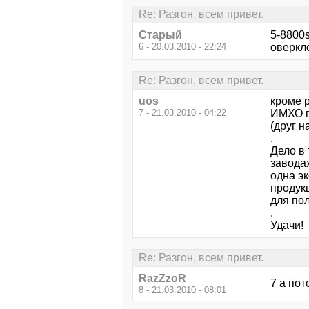
Re: Разгон, всем привет.
Старый
5-8800s
6 - 20.03.2010 - 22:24
оверкло
Re: Разгон, всем привет.
uos
кроме р
7 - 21.03.2010 - 04:22
ИМХО в
(друг н
.
Дело в
заводах
одна э
продук
для пол
.
Удачи!
Re: Разгон, всем привет.
RazZzoR
7 а пот
8 - 21.03.2010 - 08:01