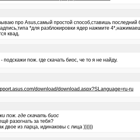
зываю про Asus,самый простой способ,ставишь последний б
надпись,типа *для разблокировки ядер нажмите 4*,нажимаеш
ся квад.
7 - подскажи пож. где скачать биос, че то я не найду.
support.asus.com/download/download.aspx?SLanguage=ru-ru
жи пож. где скачать биос
ещё разогнать за тебя?
к двое из ларца, идинаковы с лица ))))))