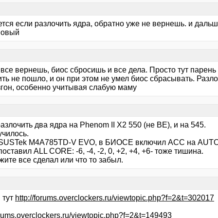
тся если разлочить ядра, обратно уже не вернешь. и дальш
новый
все вернешь, биос сбросишь и все дела. Просто тут парень
ть не пошло, и он при этом не умел биос сбрасывать. Разл
згон, особенно учитывая слабую маму
азлочить два ядра на Phenom II X2 550 (не ВЕ), и на 545.
училось.
SUSTek M4A785TD-V EVО, в БИОСЕ включил АСС на AUTO-
оставил ALL CORE: -6, -4, -2, 0, +2, +4, +6- тоже тишина.
ите все сделал или что то забыл.
 тут
http://forums.overclockers.ru/viewtopic.php?f=2&t=302017
forums.overclockers.ru/viewtopic.php?f=2&t=149493