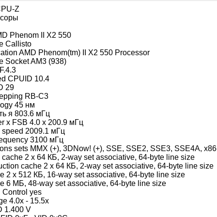
CPU-Z
ссоры
D Phenom II X2 550
 Callisto
cation AMD Phenom(tm) II X2 550 Processor
e Socket AM3 (938)
F.4.3
ed CPUID 10.4
D 29
tepping RB-C3
ogy 45 нм
ь я 803.6 мГц
ier x FSB 4.0 x 200.9 мГц
 speed 2009.1 мГц
requency 3100 мГц
tions sets MMX (+), 3DNow! (+), SSE, SSE2, SSE3, SSE4A, x8
 cache 2 x 64 КБ, 2-way set associative, 64-byte line size
uction cache 2 x 64 КБ, 2-way set associative, 64-byte line size
e 2 x 512 КБ, 16-way set associative, 64-byte line size
e 6 МБ, 48-way set associative, 64-byte line size
 Control yes
ge 4.0x - 15.5x
 1.400 V