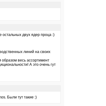
 остальных двух ядер проца :)
водственных линий на своих
м образом весь ассортимент
циональности! А это очень гут
os. Были тут такие :)