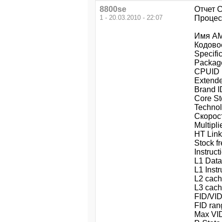
8800se
Отчет 
1 - 20.03.2010 - 22:07
Проце
Имя AM
Кодовое
Specifi
Packag
CPUID 
Extend
Brand I
Core S
Technol
Скорост
Multipl
HT Link
Stock f
Instruc
L1 Data
L1 Instr
L2 cach
L3 cach
FID/VID
FID ran
Max VID