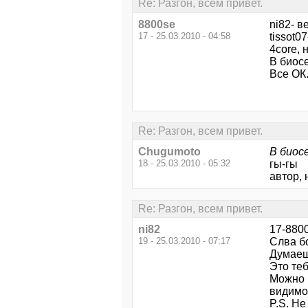
Re: Разгон, всем привет.
8800se
ni82- в
17 - 25.03.2010 - 04:58
tissot0
4core, 
В биос
Все ОК
Re: Разгон, всем привет.
Chugumoto
В биос
18 - 25.03.2010 - 05:32
гы-гы
автор, 
Re: Разгон, всем привет.
ni82
17-880
19 - 25.03.2010 - 07:17
Слва бог
Думаеш
Это теб
Можно п
видимо,
P.S. Не