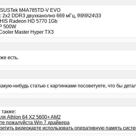
ASUSTek M4A785TD-V EVО
 2x2 DDR3 двухканолно 669 мГц, 9\9\9\24\33
 HIS Radeon HD 5770 1Gb
P 500W
Cooler Master Hyper TX3
же есть.
какую-нибудь статью с картинками посоветуете, что бы дета
 также:
ля Athlon 64 X2 5600+ AM2
те пожалуйста Win 7 драйвера
претить видеокарте использовать оперативную память сист