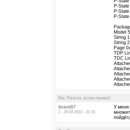
P-State
P-State
P-State
P-State
Packag
Model 
String 
String 
Page 0
TDP Lim
TDC Li
Attache
Attache
Attache
Attache
Attache
Re: Разгон, всем привет.
tissot07
У меня 
2 - 20.03.2010 - 22:15
множит
пойдёт