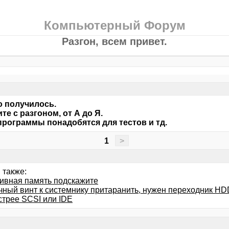
Компьютерный Форум
Разгон, всем привет.
о получилось.
те с разгоном, от А до Я.
программы понадобятся для тестов и тд.
1
>
 также:
ивная память подскажите
ный винт к системнику притаранить, нужен переходник HDD 
стрее SCSI или IDE