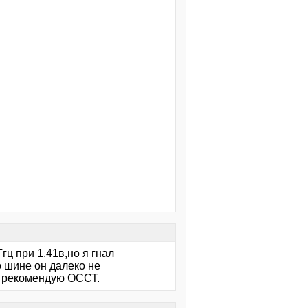
Ггц при 1.41в,но я гнал
о шине он далеко не
я рекомендую ОССТ.