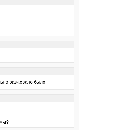
льно разжевано было.
емы?