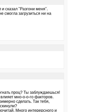
л и сказал "Разгони меня".
не смогла загрузиться ни на
огнать проц? Ты заблуждаешься!
н влияет мно-о-о-го факторов.
римерно сделать. Так тебя,
 скинули?
почитай. Много интерерсного и