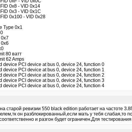
 FID 0xF - VID 0x0C
 FID 0x8 - VID 0x14
 FID 0x3 - VID 0x1C
 FID 0x100 - VID 0x28
e Type 0x1
50
1 0x7
2 0x6
x0
it 80 ватт
mit 62 Amps
d device PCI device at bus 0, device 24, function 0
d device PCI device at bus 0, device 24, function 1
d device PCI device at bus 0, device 24, function 2
d device PCI device at bus 0, device 24, function 3
d device PCI device at bus 0, device 24, function 4
на старой ревизии 550 black edition работает на частоте 3.8
елем,тк он разблокированный,если мать у тебя слабая,то п
,соответственно и разгон будет ограничен.Для тестировани