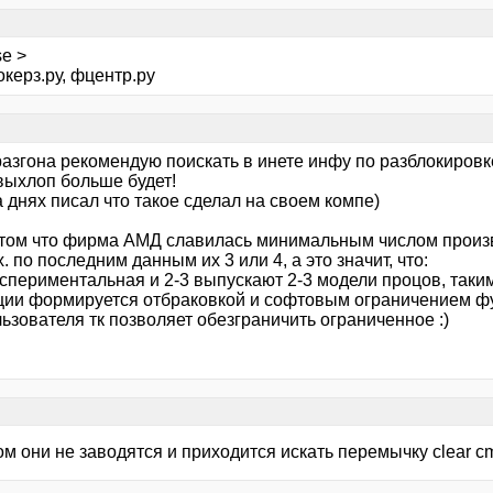
e >
керз.ру, фцентр.ру
азгона рекомендую поискать в инете инфу по разблокировке
ыхлоп больше будет!
а днях писал что такое сделал на своем компе)
 том что фирма АМД славилась минимальным числом произ
. по последним данным их 3 или 4, а это значит, что:
кспериментальная и 2-3 выпускают 2-3 модели процов, таки
ции формируется отбраковкой и софтовым ограничением фук
ьзователя тк позволяет обезграничить ограниченное :)
ом они не заводятся и приходится искать перемычку clear cm