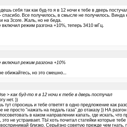
едешь себя так как буд-то я в 12 ночи к тебе в дверь постуча
7- спасибо. Все получилось, в смысле не получилось. Винда 
ни на 3core. Жаль, но не беда.
е включил режим разгона +10%, теперь 3410 мГц.
.
е включил режим разгона +10%
не обижайтесь, но это смешно...
0se >
как буд-то я в 12 ночи к тебе в дверь постучал
у нет. ))
ь тут спросишь и тебе ответят в одно предложение как раз
е не просто "нажать на педаль газа" до отаказу )) НА разго
осоветовать в каком направлении капать. где искать, что п
 это не устраивает. ТЫ хоть почитал статейки которые тебе
 воспринимай близко. Серьёзно советую прежде чем гнать, 