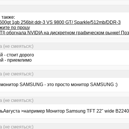
 также:
600gt 1gb 256bit ddr-3 VS 9800 GT/ Sparkle/512mb/DDR-3
жите по процу
TI) обогнала NVIDIA на дискретном графическом рынке! По
(не смеяться:)
 - стоит дорого
й - приемлимо
(не смеяться:)
 монитор SAMSUNG - это просто монитор SAMSUNG :)
(не смеяться:)
льАвгуста >например Монитор Samsung TFT 22" wide B2240 (
(не смеяться:)