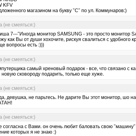
W KFV
дложенного магазином на букву "С" по ул. Коммунаров:)
(не смеяться:)
иша 7---"Иногда монитор SAMSUNG - это просто монитор S
ижу как Вы от души хохочите, рискуя свалиться с удобного кр
е вопросы есть :)))
(не смеяться:)
путерщика самый хреновый подарок - все, что связано с ка
 новую сковороду подарить, только еще хуже.
(не смеяться:)
а, девушка, не парьтесь. Не дарите Вы этот монитор, шо н
АТАН!
(не смеяться:)
не согласна с Вами. он очень любит баловать свою "машину"
ние которых я не знаю :)