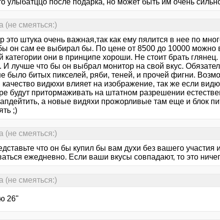
то улыбатццо после подарка, но может быть им очень сильн
(не смеяться:)
 это штука очень важная,так как ему пялится в нее по мног
ы он сам ее выбирал бы. По цене от 8500 до 10000 можно в
й категории они в принципе хороши. Не стоит брать глянец
 И лучше что бы он выбрал монитор на свой вкус. Обязател
е было битых пикселей, ряби, теней, и прочей фигни. Возм
 качество видюхи влияет на изображение, так же если видю
ре будут притормаживать на штатном разрешении естествен
 апдейтить, а новые видяхи прожорливые там еще и блок пи
ять ;)
(не смеяться:)
едставьте что он бы купил бы вам духи без вашего участия
аться ежедневно. Если ваши вкусы совпадают, то это ничего,
(не смеяться:)
ю 26"