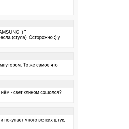
AMSUNG :) "
есла (стула). Осторожно :) у
мпутером. То же самое что
а нём - свет клином сошолся?
 и покупает много всяких штук,