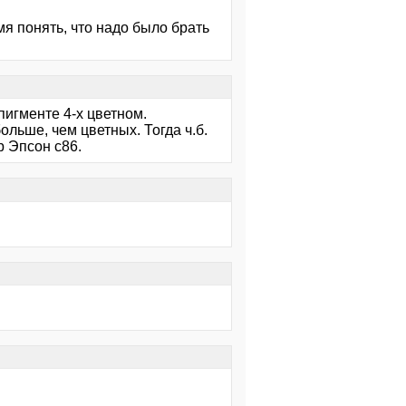
мя понять, что надо было брать
пигменте 4-х цветном.
ольше, чем цветных. Тогда ч.б.
р Эпсон с86.