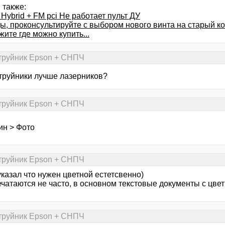
 также:
Hybrid + FM pci Не работает пульт ДУ
ы, проконсультируйте с выбором нового винта на старый к
ите где можно купить...
струйник Epson + CНПЧ
струйники лучше лазерников?
струйник Epson + CНПЧ
ин > Фото
струйник Epson + CНПЧ
указал что нужен цветной естетсвенно)
ечатаются не часто, в основном текстовые документы с цв
струйник Epson + CНПЧ