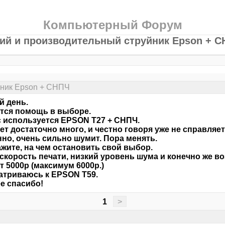
Компьютерный Форум
ий и производительный струйник Epson + 
йник Epson + CНПЧ
 день.
тся помощь в выборе.
 используется EPSON T27 + СНПЧ.
ет достаточно много, и честно говоря уже не справляет
но, очень сильно шумит. Пора менять.
жите, на чем остановить свой выбор.
скорость печати, низкий уровень шума и конечно же в
 5000р (максимум 6000р.)
триваюсь к EPSON T59.
е спасибо!
1
>