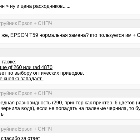
н > ну и цена расходников......
струйник Epson + CНПЧ
се же, EPSON T59 нормальная замена? кто пользуется им +
 также:
ше gf 260 или rad 4870
вет по выбору оптических приводов.
е кнопка западает..
струйник Epson + CНПЧ
редная разновидность r290, принтер как принтер, 6 цветов (
чернила вода), если не попадать на паленые чернила, то бу
ть
струйник Epson + CНПЧ
- спасибо за ответ.