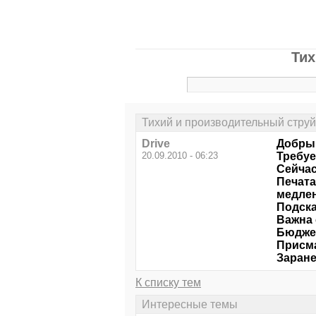
Тих
Тихий и производительный стру
Drive
Добрый
20.09.2010 - 06:23
Требуе
Сейчас
Печата
медлен
Подска
Важна 
Бюджет
Присма
Заране
К списку тем
Интересные темы