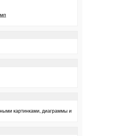
омп
етными картинками, диаграммы и