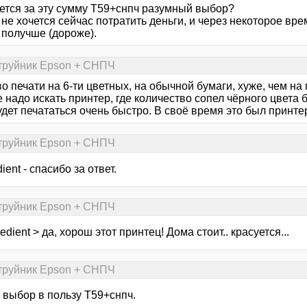
ется за эту сумму Т59+снпч разумный выбор?
не хочется сейчас потратить деньги, и через некоторое вре
 получше (дороже).
струйник Epson + CНПЧ
о печати на 6-ти цветных, на обычной бумаги, хуже, чем на 
надо искать принтер, где количество сопел чёрного цвета б
удет печататься очень быстро. В своё время это был принте
струйник Epson + CНПЧ
ient - спасибо за ответ.
струйник Epson + CНПЧ
edient > да, хорош этот принтец! Дома стоит.. красуется...
струйник Epson + CНПЧ
 выбор в пользу Т59+снпч.