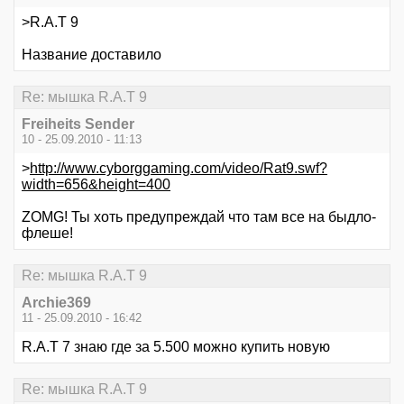
>R.A.T 9
Название доставило
Re: мышка R.A.T 9
Freiheits Sender
10 - 25.09.2010 - 11:13
>
http://www.cyborggaming.com/video/Rat9.swf?
width=656&height=400
ZOMG! Ты хоть предупреждай что там все на быдло-
флеше!
Re: мышка R.A.T 9
Archie369
11 - 25.09.2010 - 16:42
R.A.T 7 знаю где за 5.500 можно купить новую
Re: мышка R.A.T 9