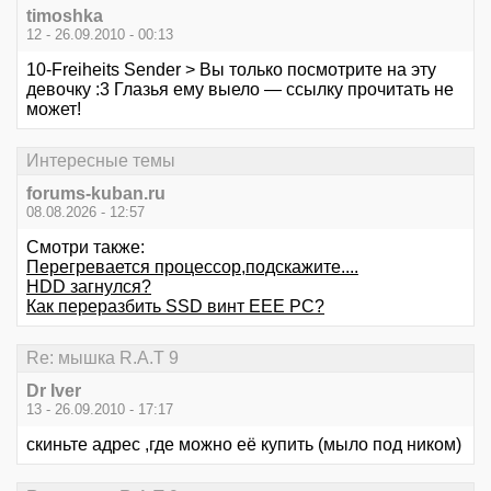
timoshka
12 - 26.09.2010 - 00:13
10-Freiheits Sender > Вы только посмотрите на эту
девочку :3 Глазья ему выело — ссылку прочитать не
может!
Интересные темы
forums-kuban.ru
08.08.2026 - 12:57
Смотри также:
Перегревается процессор,подскажите....
HDD загнулся?
Как переразбить SSD винт EEE PC?
Re: мышка R.A.T 9
Dr Iver
13 - 26.09.2010 - 17:17
скиньте адрес ,где можно её купить (мыло под ником)