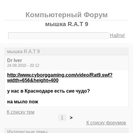
Компьютерный Форум
мышка R.A.T 9
Найти!
мышка R.A.T 9
Dr Iver
24.09.2010 - 20:12
http://www.cyborggaming.com/video/Rat9.swf?
width=656&height=400
у нас в Краснодаре есть сие чудо?
на мыло пож
К списку тем
1
>
К списку форумов
Интересные темы