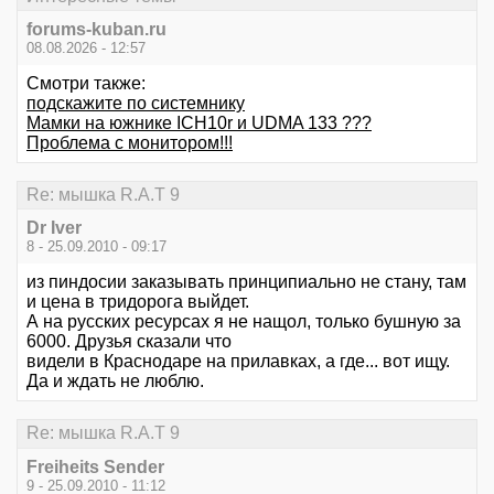
forums-kuban.ru
08.08.2026 - 12:57
Смотри также:
подскажите по системнику
Мамки на южнике ICH10r и UDMA 133 ???
Проблема с монитором!!!
Re: мышка R.A.T 9
Dr Iver
8 - 25.09.2010 - 09:17
из пиндосии заказывать принципиально не стану, там
и цена в тридорога выйдет.
А на русских ресурсах я не нащол, только бушную за
6000. Друзья сказали что
видели в Краснодаре на прилавках, а где... вот ищу.
Да и ждать не люблю.
Re: мышка R.A.T 9
Freiheits Sender
9 - 25.09.2010 - 11:12