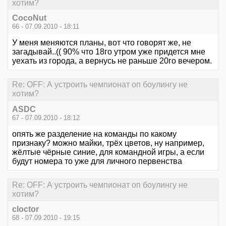
хотим?
CocoNut
66 - 07.09.2010 - 18:11
У меня меняются планы, вот что говорят же, не
загадывай..(( 90% что 18го утром уже придется мне
уехать из города, а вернусь не раньше 20го вечером.
Re: OFF: А устроить чемпионат оп боулингу не
хотим?
ASDC
67 - 07.09.2010 - 18:12
опять же разделение на команды по какому
признаку? можно майки, трёх цветов, ну например,
жёлтые чёрные синие, для командной игры, а если
будут номера то уже для личного первенства
Re: OFF: А устроить чемпионат оп боулингу не
хотим?
cloctor
68 - 07.09.2010 - 19:15