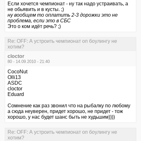
Если хочется чемпионат - ну так надо устраивать, а
не обьявить и в кусты. ;)
ну вообщем то оплатить 2-3 дорожки это не
проблема, если это в СБС
Это о ком идёт речь? ;)
Re: OFF: А устроить чемпионат оп боулингу не
хотим?
cloctor
80 - 14.09.2010 - 21:40
CocoNut
Olli13
ASDC
cloctor
Eduard
Сомнение как раз звонил что на рыбалку по любому
а сюда неуверен, придет хорошо, не придет - тож
хорошо, у нас будет шанс быть не худьшим))))
Re: OFF: А устроить чемпионат оп боулингу не
хотим?