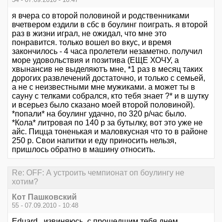
я вчера со второй половиной и родственниками
вчетвером ездили в сбс в боулинг поиграть. я второй
раз в жизни играл, не ожидал, что мне это
понравится. только вошел во вкус, и время
закончилось - 4 часа пролетели незаметно. получил
море удовольствия и позитива (ЕЩЕ ХОЧУ, а
хвынансив не выделяютъ мне, *1 раз в месяц таких
дорогих развлечений достаточно, и только с семьей,
а не с неизвестными мне мужиками. а может ты в
сауну с телками собрался, кто тебя знает ?* и в шутку
и всерьез было сказано моей второй половиной).
*попали* на боулинг удачно, по 320 р/час было.
*Кола* литровая по 140 р за бутылку, вот это уже не
айс. Пицца тоненькая и маловкусная что то в районе
250 р. Свои напитки и еду приносить нельзя,
пришлось обратно в машину относить.
Re: OFF: А устроить чемпионат оп боулингу не
хотим?
Кот Пашковский
55 - 07.09.2010 - 10:48
Eduard , извиняюсь, с прошедшим тебя днем