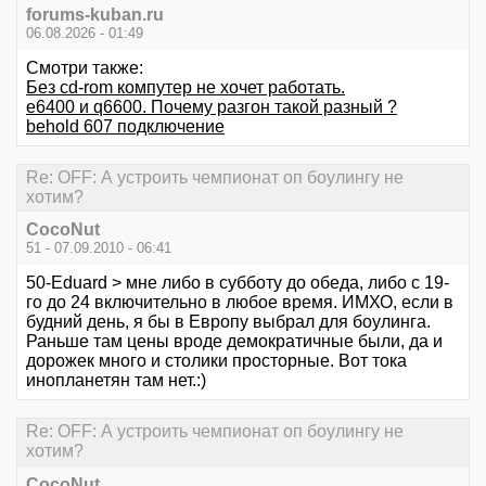
forums-kuban.ru
06.08.2026 - 01:49
Смотри также:
Без cd-rom компутер не хочет работать.
е6400 и q6600. Почему разгон такой разный ?
behold 607 подключение
Re: OFF: А устроить чемпионат оп боулингу не
хотим?
CocoNut
51 - 07.09.2010 - 06:41
50-Eduard > мне либо в субботу до обеда, либо с 19-
го до 24 включительно в любое время. ИМХО, если в
будний день, я бы в Европу выбрал для боулинга.
Раньше там цены вроде демократичные были, да и
дорожек много и столики просторные. Вот тока
инопланетян там нет.:)
Re: OFF: А устроить чемпионат оп боулингу не
хотим?
CocoNut