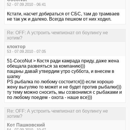
52 - 07.09.2010 - 06:41
Кстати, насчет добираться от СБС, там до трамваев
не так уж и далеко. Всегда пешком от них ходил.
Re: OFF: А устроить чемпионат оп боулингу не
хотим?
клоктор
53 - 07.09.2010 - 07:05
51-CocoNut > Костя ради камрада приду, даже жена
обещала развеяться за компанию)))
пацаны давай утвердим утро суббота, и внесем в
шапку
PS рыбалка по любому состоится))) если хорошо
жену выгуляю то может и не будет против рыбалки)))
ту тему можно сносить, мы созвонимся с рыбаками и
по любому поедем - охота - наше все)))
Re: OFF: А устроить чемпионат оп боулингу не
хотим?
Кот Пашковский
54 - 07.09.2010 - 10:47