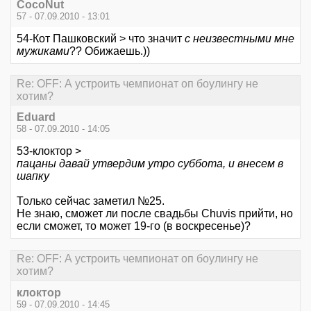
CocoNut
57 - 07.09.2010 - 13:01
54-Кот Пашковский > что значит
с неизвестными мне
мужиками
?? Обижаешь.))
Re: OFF: А устроить чемпионат оп боулингу не
хотим?
Eduard
58 - 07.09.2010 - 14:05
53-клоктор >
пацаны давай утвердим утро суббота, и внесем в
шапку
Только сейчас заметил №25.
Не знаю, сможет ли после свадьбы Chuvis прийти, но
если сможет, то может 19-го (в воскресенье)?
Re: OFF: А устроить чемпионат оп боулингу не
хотим?
клоктор
59 - 07.09.2010 - 14:45