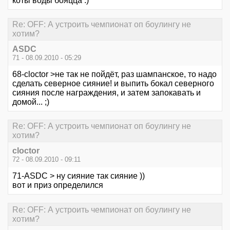
коты воды бояцца :)
Re: OFF: А устроить чемпионат оп боулингу не
хотим?
ASDC
71 - 08.09.2010 - 05:29
68-cloctor >не так не пойдёт, раз шампанское, то надо
сделать северное сияние! и выпить бокал северного
сияния после награждения, и затем запокавать и
домой... ;)
Re: OFF: А устроить чемпионат оп боулингу не
хотим?
cloctor
72 - 08.09.2010 - 09:11
71-ASDC > ну сияние так сияние ))
вот и приз определился
Re: OFF: А устроить чемпионат оп боулингу не
хотим?