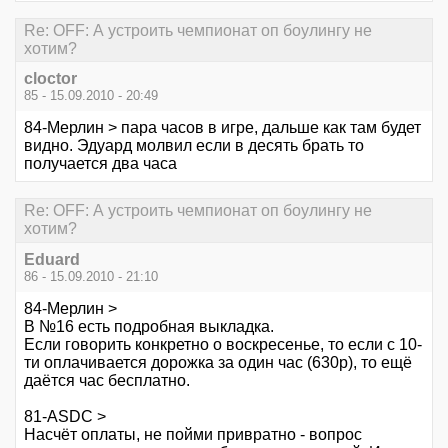
Re: OFF: А устроить чемпионат оп боулингу не
хотим?
cloctor
85 - 15.09.2010 - 20:49
84-Мерлин > пара часов в игре, дальше как там будет
видно. Эдуард молвил если в десять брать то
получается два часа
Re: OFF: А устроить чемпионат оп боулингу не
хотим?
Eduard
86 - 15.09.2010 - 21:10
84-Мерлин >
В №16 есть подробная выкладка.
Если говорить конкретно о воскресенье, то если с 10-
ти оплачивается дорожка за один час (630р), то ещё
даётся час бесплатно.
81-ASDC >
Насчёт оплаты, не пойми привратно - вопрос