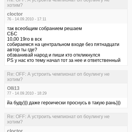
хотим?
cloctor
76 - 14.09.2010 - 17:11
так всеобщим собранием решаем
СБС
10,00 19го в вск
собираемся на центральном входе без пятнадцати
автор ты где?
обзванивай народ и пиши кто откликнулся
PS у нас кто тему начал тот за нее и ответственный
Re: OFF: А устроить чемпионат оп боулингу не
хотим?
Olli13
77 - 14.09.2010 - 18:29
йа буду))) даже героически проснусь в такую рань)))
Re: OFF: А устроить чемпионат оп боулингу не
хотим?
cloctor