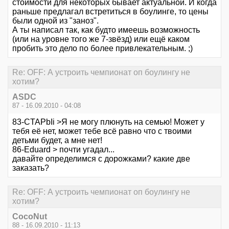
стоимости для некоторых бывает актуальной. И когда
раньше предлагал встретиться в боулинге, то цены
были одной из "заноз".
А ты написал так, как будто имеешь возможность
(или на уровне того же 7-звёзд) или ещё каком
пробить это дело по более привлекательным. ;)
Re: OFF: А устроить чемпионат оп боулингу не
хотим?
ASDC
87 - 16.09.2010 - 04:08
83-CTAPbIi >Я не могу плюнуть на семью! Может у
тебя её нет, может тебе всё равно что с твоими
детьми будет, а мне нет!
86-Eduard > почти угадал...
давайте определимся с дорожками? какие две
заказать?
Re: OFF: А устроить чемпионат оп боулингу не
хотим?
CocoNut
88 - 16.09.2010 - 11:13