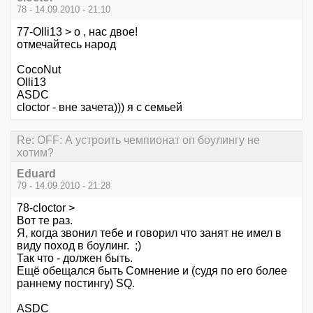
78 - 14.09.2010 - 21:10
77-Olli13 > о , нас двое!
отмечайтесь народ
CocoNut
Olli13
ASDC
cloctor - вне зачета))) я с семьей
Re: OFF: А устроить чемпионат оп боулингу не
хотим?
Eduard
79 - 14.09.2010 - 21:28
78-cloctor >
Вот те раз.
Я, когда звонил тебе и говорил что занят не имел в
виду поход в боулинг. ;)
Так что - должен быть.
Ещё обещался быть Сомнение и (судя по его более
раннему постингу) SQ.
ASDC