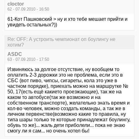
cloctor
62 - 07.09.2010 - 16:50
61-Кот Пашковский > ну и хто тебе мешает прийти и
увидеть остальных?))
Re: OFF: А устроить чемпионат оп боулингу не
хотим?
ASDC
63 - 07.09.2010 - 17:50
Извиняюсь за долгое отсутствие, ну вообщем то
оплатить 2-3 дорожки это не проблема, если это в
СБС (вот пиво, чипсы, сигареты, кола это уже в
частном порядке), приехать можно на маршрутке №
50, 17(есть ещё какието проезжающие), так же на
каком то автобусе(так же возможно и на
собственном транспорте), желательно знать время и
кол-во человек, можно создать команды, а так же в
личном первенстве(возможно какие то правила, ну
типа шары только те которые принадлежат боулингу,
обувь то же)... жаль дети приболели... пока не знаю
смогу ли я сам... но очень хотел бы!