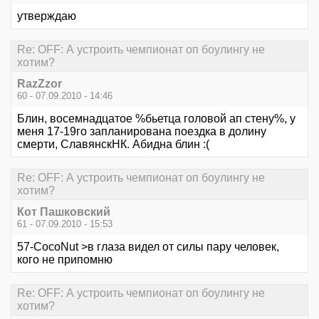
утверждаю
Re: OFF: А устроить чемпионат оп боулингу не
хотим?
RazZzor
60 - 07.09.2010 - 14:46
Блин, восемнадцатое %бьетца головой ап стену%, у
меня 17-19го запланирована поездка в долину
смерти, СлавянскНК. Абидна блин :(
Re: OFF: А устроить чемпионат оп боулингу не
хотим?
Кот Пашковский
61 - 07.09.2010 - 15:53
57-CocoNut >в глаза видел от силы пару человек,
кого не припомню
Re: OFF: А устроить чемпионат оп боулингу не
хотим?