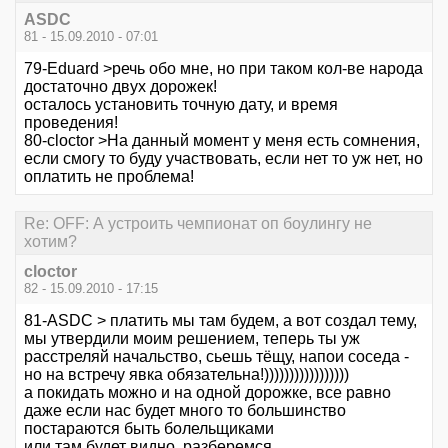
ASDC
81 - 15.09.2010 - 07:01
79-Eduard >речь обо мне, но при таком кол-ве народа
достаточно двух дорожек!
осталось установить точную дату, и время
проведения!
80-cloctor >На данный момент у меня есть сомнения,
если смогу то буду участвовать, если нет то уж нет, но
оплатить не проблема!
Re: OFF: А устроить чемпионат оп боулингу не
хотим?
cloctor
82 - 15.09.2010 - 17:15
81-ASDC > платить мы там будем, а вот создал тему,
мы утвердили моим решением, теперь ты уж
расстреляй начальство, сьешь тёщу, напои соседа -
но на встречу явка обязательна!)))))))))))))))))
а покидать можно и на одной дорожке, все равно
даже если нас будет много то большинство
постараются быть болельщиками
или там будет видно, разберемся