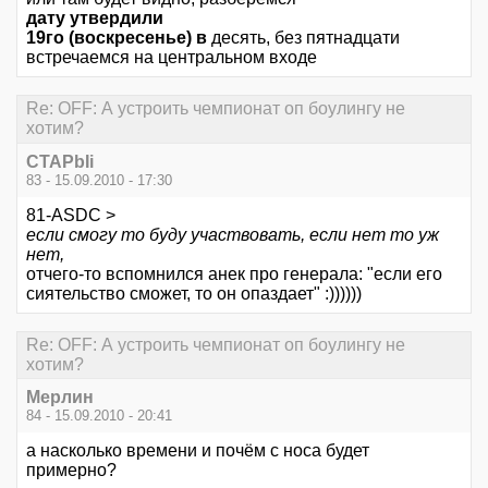
дату утвердили
19го (воскресенье) в
десять, без пятнадцати
встречаемся на центральном входе
Re: OFF: А устроить чемпионат оп боулингу не
хотим?
CTAPbIi
83 - 15.09.2010 - 17:30
81-ASDC >
если смогу то буду участвовать, если нет то уж
нет,
отчего-то вспомнился анек про генерала: "если его
сиятельство сможет, то он опаздает" :))))))
Re: OFF: А устроить чемпионат оп боулингу не
хотим?
Мерлин
84 - 15.09.2010 - 20:41
а насколько времени и почём с носа будет
примерно?