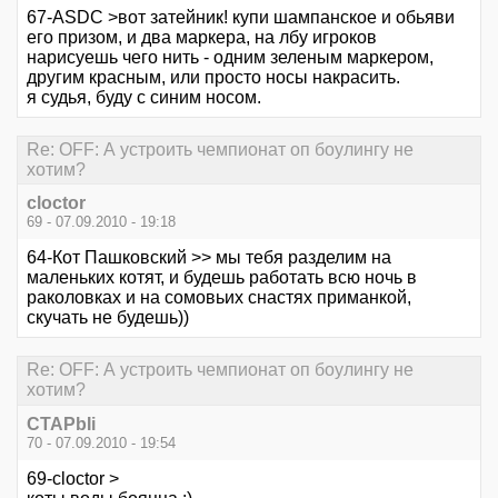
67-ASDC >вот затейник! купи шампанское и обьяви
его призом, и два маркера, на лбу игроков
нарисуешь чего нить - одним зеленым маркером,
другим красным, или просто носы накрасить.
я судья, буду с синим носом.
Re: OFF: А устроить чемпионат оп боулингу не
хотим?
cloctor
69 - 07.09.2010 - 19:18
64-Кот Пашковский >> мы тебя разделим на
маленьких котят, и будешь работать всю ночь в
раколовках и на сомовьих снастях приманкой,
скучать не будешь))
Re: OFF: А устроить чемпионат оп боулингу не
хотим?
CTAPbIi
70 - 07.09.2010 - 19:54
69-cloctor >