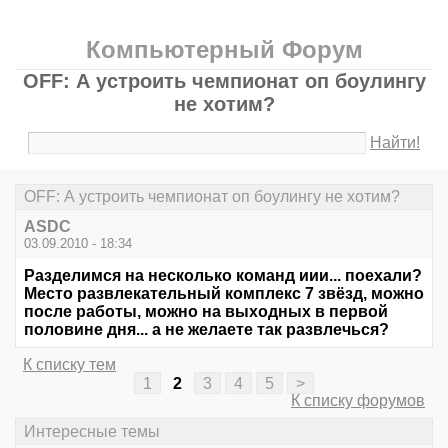
Компьютерный Форум
OFF: А устроить чемпионат оп боулингу
не хотим?
Найти!
OFF: А устроить чемпионат оп боулингу не хотим?
ASDC
03.09.2010 - 18:34
Разделимся на несколько команд иии... поехали?
Место развлекательный комплекс 7 звёзд, можно
после работы, можно на выходных в первой
половине дня... а не желаете так развлечься?
К списку тем
1
2
3
4
5
>
К списку форумов
Интересные темы