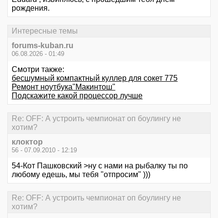
рождения.
Интересные темы
forums-kuban.ru
06.08.2026 - 01:49
Смотри также:
бесшумный компактный куллер для сокет 775
Ремонт ноутбука"Макинтош"
Подскажите какой процессор лучше
Re: OFF: А устроить чемпионат оп боулингу не
хотим?
клоктор
56 - 07.09.2010 - 12:19
54-Кот Пашковский >ну с нами на рыбалку ты по
любому едешь, мы тебя "отпросим" )))
Re: OFF: А устроить чемпионат оп боулингу не
хотим?