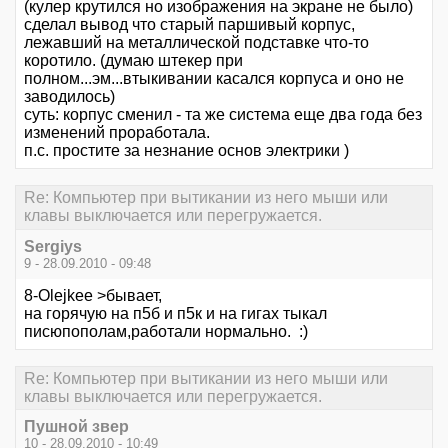
(кулер крутился но изображения на экране не было)
сделал вывод что старый паршивый корпус,
лежавший на металлической подставке что-то
коротило. (думаю штекер при
полном...эм...втыкивании касался корпуса и оно не
заводилось)
суть: корпус сменил - та же система еще два года без
изменений проработала.
п.с. простите за незнание основ электрики )
Re: Компьютер при вытикании из него мыши или
клавы выключается или перегружается.
Sergiys
9 - 28.09.2010 - 09:48
8-Olejkee >бывает,
на горячую на п5б и п5к и на гигах тыкал
писюпополам,работали нормально. :)
Re: Компьютер при вытикании из него мыши или
клавы выключается или перегружается.
Пушной звер
10 - 28.09.2010 - 10:49