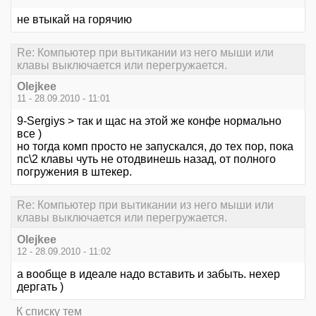
не втыкай на горячию
Re: Компьютер при вытикании из него мыши или
клавы выключается или перегружается.
Olejkee
11 - 28.09.2010 - 11:01
9-Sergiys > так и щас на этой же конфе нормально
все )
но тогда комп просто не запускался, до тех пор, пока
пс\2 клавы чуть не отодвинешь назад, от полного
погружения в штекер.
Re: Компьютер при вытикании из него мыши или
клавы выключается или перегружается.
Olejkee
12 - 28.09.2010 - 11:02
а вообще в идеале надо вставить и забыть. нехер
дергать )
К списку тем