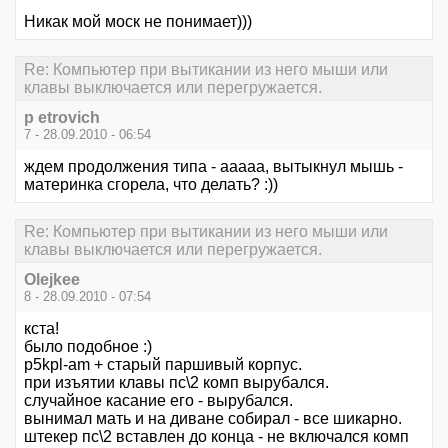
Никак мой моск не понимает)))
Re: Компьютер при вытикании из него мыши или
клавы выключается или перегружается.
p etrovich
7 - 28.09.2010 - 06:54
ждем продолжения типа - ааааа, вытыкнул мышь -
материнка сгорела, что делать? :))
Re: Компьютер при вытикании из него мыши или
клавы выключается или перегружается.
Olejkee
8 - 28.09.2010 - 07:54
кста!
было подобное :)
p5kpl-am + старый паршивый корпус.
при изъятии клавы пс\2 комп вырубался.
случайное касание его - вырубался.
вынимал мать и на диване собирал - все шикарно.
штекер пс\2 вставлен до конца - не включался комп