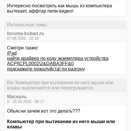
Интересно посмотреть как мышь из компьютера
вытекает, аффтар пили видео!
Интересные темы
forums-kuban.ru
07.08.2026 - 02:16
Смотри также:
iPad
найти драйвер по коду экземпляра устройства
ACPI\CPL0002\2&DABA3FF&0
подскажите пожалуйста! по разгону
Re: Компьютер при вытикании из него мыши или
клавы выключается или перегружается.
Маскаль
6 - 28.09.2010 - 06:17
Обьясни зачем вот это делать???
Компьютер при вытикании из него мыши или
клавы