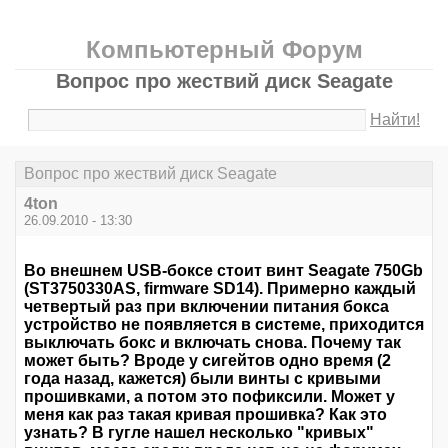
Компьютерный Форум
Вопрос про жествий диск Seagate
Найти!
Вопрос про жествий диск Seagate
4ton
26.09.2010 - 13:30
Во внешнем USB-боксе стоит винт Seagate 750Gb
(ST3750330AS, firmware SD14). Примерно каждый
четвертый раз при включении питания бокса
устройство не появляется в системе, приходится
выключать бокс и включать снова. Почему так
может быть? Вроде у сигейтов одно время (2
года назад, кажется) были винты с кривыми
прошивками, а потом это пофиксили. Может у
меня как раз такая кривая прошивка? Как это
узнать? В гугле нашел несколько "кривых"