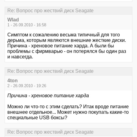
Re: Вопрос про жествий диск Seagate
Wlad
1 - 26.09.2010 - 16:58
Симптом к сожалению весьма типичный для того
дерьма, которым являются внешние жесткие диски.
Причина - хреновое питание харда. А были бы
проблемы с фирмварью - он потерялся бы один раз
и навсегда.
Re: Вопрос про жествий диск Seagate
4ton
2 - 26.09.2010 - 19:26
Причина - хреновое питание харда
Можно ли что-то с этим сделать? Итак вроде питание
внешнее отдельное... Может нужно покупать какие-то
специальные USB боксы?
Re: Вопрос про жествий диск Seagate