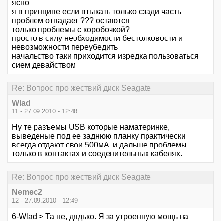
ясно
я в принципе если втыкать только сзади часть
проблем отпадает ??? остаются
только проблемы с коробочкой?
просто в силу необходимости бестолковости и
невозможности переубедить
начальство таки приходится изредка пользоваться
сием девайством
Re: Вопрос про жествий диск Seagate
Wlad
11 - 27.09.2010 - 12:48
Ну те разъемы USB которые наматеринке,
выведеные под ее заднюю планку практически
всегда отдают свои 500мА, и дальше проблемы
только в контактах и соеденительных кабелях.
Re: Вопрос про жествий диск Seagate
Nemec2
12 - 27.09.2010 - 12:49
6-Wlad > Та не, дядько. Я за утроенную мощь на