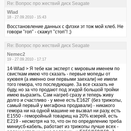
Re: Вопрос про жествий диск Seagate
Wlad
18 - 27.09.2010 - 15:43
Восстановление данных с флэхи эт тож мой хлеб. Не
говори "гоп" - скажут "стоп"! ;)
Re: Вопрос про жествий диск Seagate
Nemec2
19 - 27.09.2010 - 17:17
14-Wlad > Я тебе как эксперт с мировым именем по
свисткам имею что сказать - первые мопеды от
хуювея (а именно они первыми заехали) не имели
того гемора, что последующие. За все сказать не
буду, но за что продают под эгидой большой тройки
имею выразить. Сам нагреб сразу и теперь живу
долго и счастливо - у мене есть Е162Г (без трижопы,
самый первый у мегафона продавали) - никакого
гемора ни на одной машине не вызвал ни разу, есть
Е1550 - геморойный товарищ на 20% юзерей, есть
Е219 - несмотря на то, что он по определению треба
миниусб-кабель, работает из трижопы лучше всех -