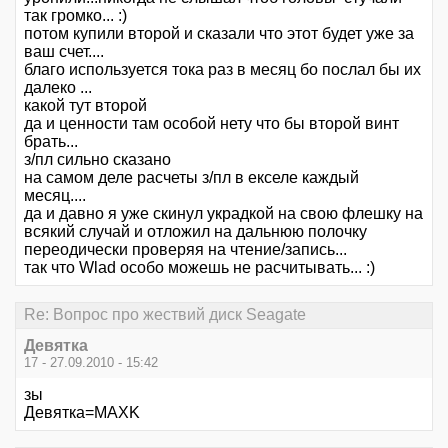
так громко... :)
потом купили второй и сказали что этот будет уже за
ваш счет....
благо используется тока раз в месяц бо послал бы их
далеко ...
какой тут второй
да и ценности там особой нету что бы второй винт
брать...
з/пл сильно сказано
на самом деле расчеты з/пл в екселе каждый
месяц....
да и давно я уже скинул украдкой на свою флешку на
всякий случай и отложил на дальнюю полочку
переодически проверяя на чтение/запись...
так что Wlad особо можешь не расчитывать... :)
Re: Вопрос про жествий диск Seagate
Девятка
17 - 27.09.2010 - 15:42
зы
Девятка=MAXK