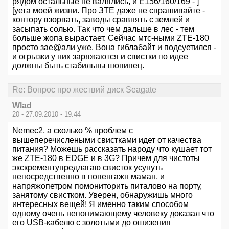
рядом остальные не валялись, и Е156/160/169 - ]
[уета моей жизни. Про ЗТЕ даже не спрашивайте -
контору взорвать, заводы сравнять с землей и
засыпать солью. Так что чем дальше в лес - тем
больше жопа вырастает. Сейчас мтс-ными ZTE-180
просто зае@али уже. Вона гиблабайт и подсуетился -
и огрызки у них заряжаются и свистки по идее
должны быть стабильны шопипец.
Re: Вопрос про жествий диск Seagate
Wlad
20 - 27.09.2010 - 19:44
Nemec2, а сколько % проблем с
вышеперечислеными свистками идет от качества
питания? Можешь рассказать народу что кушает тот
же ZTE-180 в EDGE и в 3G? Причем для чистоты
экскрементупредлагаю свисток усунуть
непосредственно в попенгажн маман, и
напряжопетром помониторить питалово на порту,
занятому свистком. Уверен, обнаружишь много
интересных вещей! Я именно таким способом
одному очень непонимающему человеку доказал что
его USB-кабелю с золотыми до ошизения