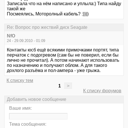
Записала что на нём написано и уплыла:) Типа найду
такой же
Посмеялись, Моторолный кабель? :))))
Re: Вопрос про жествий диск Seagate
NfO
24 - 29.09.2010 - 01:09
Контакты юсб ещё всякими примочками портят, типа
перчаток с подогревом (сам бы не поверил, если бы
лично не прочитал). А потом начинают использовать
по назначению и получают облом. А для такого
дохлого разъёма и пол-ампера - уже грыжа.
К списку тем
1
>
К списку форумов
Добавить новое сообщение
Ваше имя:
Тема сообщения: