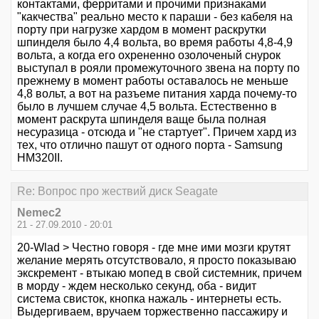
контактами, ферритами и прочими признаками
"какчества" реально место к параши - без кабеля на
порту при нагрузке хардом в момент раскрутки
шпинделя было 4,4 вольта, во время работы 4,8-4,9
вольта, а когда его охрененно озолоченый снурок
выступал в рояли промежуточного звена на порту по
прежнему в момент работы оставалось не меньше
4,8 вольт, а вот на разъеме питания харда почему-то
было в лучшем случае 4,5 вольта. Естественно в
момент раскрута шпинделя ваще была полная
несуразица - отсюда и "не стартует". Причем хард из
тех, что отлично пашут от одного порта - Samsung
HM320II.
Re: Вопрос про жествий диск Seagate
Nemec2
21 - 27.09.2010 - 20:01
20-Wlad > Честно говоря - где мне ими мозги крутят
желание мерять отсутствовало, я просто показываю
экскремент - втыкаю мопед в свой системник, причем
в морду - ждем несколько секунд, оба - видит
система свисток, кнопка нажаль - интернеты есть.
Выдергиваем, вручаем торжественно пассажиру и