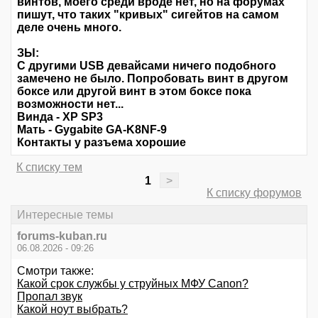
винтов, моего среди вроде нет, но на форумах
пишут, что таких "кривых" сигейтов на самом
деле очень много.
ЗЫ:
С другими USB девайсами ничего подобного
замечено не было. Попробовать винт в другом
боксе или другой винт в этом боксе пока
возможности нет...
Винда - XP SP3
Мать - Gygabite GA-K8NF-9
Контакты у разъема хорошие
К списку тем
1
>
К списку форумов
Интересные темы
forums-kuban.ru
06.08.2026 - 09:26
Смотри также:
Какой срок службы у струйных МФУ Canon?
Пропал звук
Какой ноут выбрать?