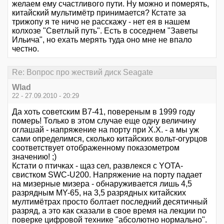
желаем ему счастливого пути. Ну можно и померять,
китайский мультимётр принимается? Кстате за
трижопу я те ничо не расскажу - нет ея в нашем
колхозе "Светлый путь". Есть в соседнем "Заветы
Ильича", но ехать мерять туда оно мне не впало
честно.
Re: Вопрос про жествий диск Seagate
Wlad
22 - 27.09.2010 - 20:29
Да хоть советским В7-41, повереным в 1999 году
померь! Только в этом случае еще одну величину
оглашай - напряжение на порту при Х.Х. - а мы уж
сами определимся, сколько китайских вольт-огурцов
соответствует отображенному показометром
значению! ;)
Кстати о птичках - щаз сел, развлекся с YOTA-
свистком SWC-U200. Напряжение на порту падает
на мизерные мизера - обнаруживается лишь 4,5
разрядным MY-65, на 3,5 разрядных китайских
мултимётрах просто болтает последний десятичный
разряд, а это как сказали в свое время на лекции по
поверке цифровой технике "абсолютно нормально".