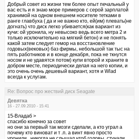
Добрый совет из жизни тем более опыт печальный у
вас есть и я знаю море примеров с серой зарплатой
хранимой на одном внешнем носителе тетками в
ранге главбуха ( да и не важно кто, ей(им) плевать(не
догнать) что диск легко убивается(как вариант из
кучи: ой уронила, ну невысоко ведь всего метра 2 и
только исключительно на мягкий бетон) и не понять
какой затем следует гемор на восстановление
годовых(вековых) баз фирмы, небольшой так тыс на
пять работников и в конце декабря, пока не ткнутся
носом и не удавятся потом) купи второй и храните в
добром месте, периодически делая на него копии, и
это очень очень дешевый вариант, хотя и Wlad
всегда к услугам.
Re: Вопрос про жествий диск Seagate
Девятка
16 - 27.09.2010 - 15:41
15-Владаб >
спасибо конечно за совет
но они за первый так мозги сделали, а кто уграл а
почему кто виноват и т .п. а винт явно просто
уронили...никогда не слышал чтоб головы стучали