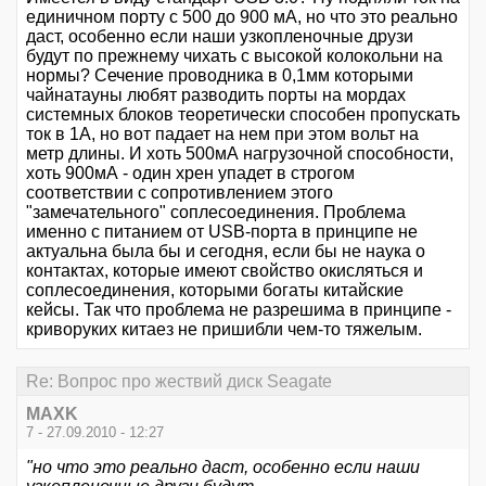
единичном порту с 500 до 900 мА, но что это реально
даст, особенно если наши узкопленочные друзи
будут по прежнему чихать с высокой колокольни на
нормы? Сечение проводника в 0,1мм которыми
чайнатауны любят разводить порты на мордах
системных блоков теоретически способен пропускать
ток в 1А, но вот падает на нем при этом вольт на
метр длины. И хоть 500мА нагрузочной способности,
хоть 900мА - один хрен упадет в строгом
соответствии с сопротивлением этого
"замечательного" соплесоединения. Проблема
именно с питанием от USB-порта в принципе не
актуальна была бы и сегодня, если бы не наука о
контактах, которые имеют свойство окисляться и
соплесоединения, которыми богаты китайские
кейсы. Так что проблема не разрешима в принципе -
криворуких китаез не пришибли чем-то тяжелым.
Re: Вопрос про жествий диск Seagate
MAXK
7 - 27.09.2010 - 12:27
"но что это реально даст, особенно если наши