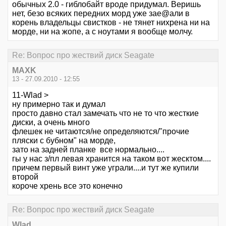
обычных 2.0 - гиблобайт вроде придумал. Веришь
нет, безо всяких передних морд уже зае@али в
корень владельцы свистков - не тянет нихрена ни на
морде, ни на жопе, а с ноутами я вообще молчу.
Re: Вопрос про жествий диск Seagate
MAXK
13 - 27.09.2010 - 12:55
11-Wlad >
ну примерно так и думал
просто давно стал замечать что не то что жесткие
диски, а очень много
флешек не читаются/не определяются/"прочие
пляски с бубном" на морде,
зато на задней планке все нормально....
гы у нас з/пл левая хранится на таком вот жесктом....
причем первый винт уже уграли....и тут же купили
второй
короче хрень все это конечно
Re: Вопрос про жествий диск Seagate
Wlad