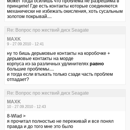
может тогда осилишь что проблема не разрешима в
принципе! Где есть контакты которые соединяются
механически не избежать окисления, хоть сусальным
золотом покрывай....
Re: Вопрос про жествий диск Seagate
MAXK
9 - 27.09.2010 - 12:41
ну то бишь дерьмовые контакты на коробочке +
дерьмовые контакты на морде
корпуса из-за различных удлинителях
равно
большие проблемы....
и тогда если втыкать только сзади часть проблем
отпадает?
Re: Вопрос про жествий диск Seagate
MAXK
10 - 27.09.2010 - 12:43
8-Wlad >
я прочитал полностью не переживай и все понял
правда и до того мне это было