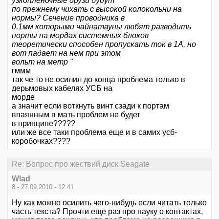
узкопленочные друзи будут
по прежнему чихать с высокой колокольни на
нормы? Сечение проводника в
0,1мм которыми чайнатауны любят разводить
порты на мордах системных блоков
теоретически способен пропускать ток в 1А, но
вот падает на нем при этом
вольт на метр "
гммм
так че то не осилил до конца проблема только в
дерьмовых кабелях УСБ на
морде
а значит если воткнуть винт сзади к портам
впаянным в мать проблем не будет
в принципе?????
или же все таки проблема еще и в самих усб-
коробочках????
Re: Вопрос про жествий диск Seagate
Wlad
8 - 27.09.2010 - 12:41
Ну как можно осилить чего-нибудь если читать только
часть текста? Прочти еще раз про науку о контактах,