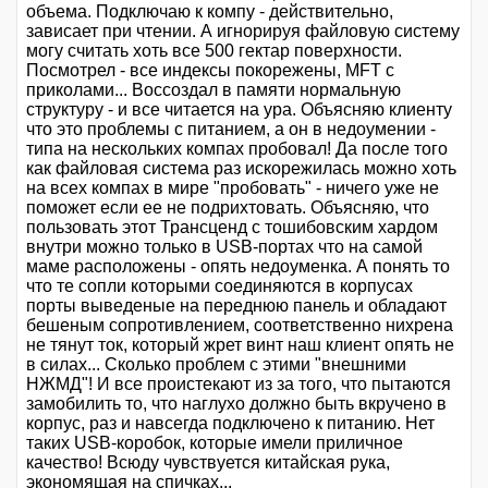
объема. Подключаю к компу - действительно,
зависает при чтении. А игнорируя файловую систему
могу считать хоть все 500 гектар поверхности.
Посмотрел - все индексы покорежены, MFT с
приколами... Воссоздал в памяти нормальную
структуру - и все читается на ура. Объясняю клиенту
что это проблемы с питанием, а он в недоумении -
типа на нескольких компах пробовал! Да после того
как файловая система раз искорежилась можно хоть
на всех компах в мире "пробовать" - ничего уже не
поможет если ее не подрихтовать. Объясняю, что
пользовать этот Трансценд с тошибовским хардом
внутри можно только в USB-портах что на самой
маме расположены - опять недоуменка. А понять то
что те сопли которыми соединяются в корпусах
порты выведеные на переднюю панель и обладают
бешеным сопротивлением, соответственно нихрена
не тянут ток, который жрет винт наш клиент опять не
в силах... Сколько проблем с этими "внешними
НЖМД"! И все проистекают из за того, что пытаются
замобилить то, что наглухо должно быть вкручено в
корпус, раз и навсегда подключено к питанию. Нет
таких USB-коробок, которые имели приличное
качество! Всюду чувствуется китайская рука,
экономящая на спичках...