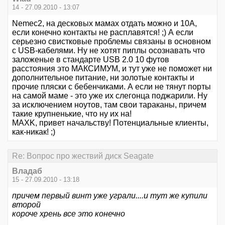
14 - 27.09.2010 - 13:07
Nemec2, на десковых мамах отдать можно и 10А,
если конечно контакты не расплавятся! ;) А если
серьезно свистковые проблемы связаны в основном
с USB-кабелями. Ну не хотят пиплы осознавать что
заложеные в стандарте USB 2.0 10 футов
расстояния это МАКСИМУМ, и тут уже не поможет ни
дополнительное питание, ни золотые контакты и
прочие пляски с бебенчиками. А если не тянут порты
на самой маме - это уже их слегонца поджарили. Ну
за исключением ноутов, там свои тараканы, причем
такие крупненькие, что ну их на!
MAXK, привет начальству! Потенциальные клиенты,
как-никак! ;)
Re: Вопрос про жествий диск Seagate
Владаб
15 - 27.09.2010 - 13:18
причем первый винт уже уграли....и тут же купили
второй
короче хрень все это конечно