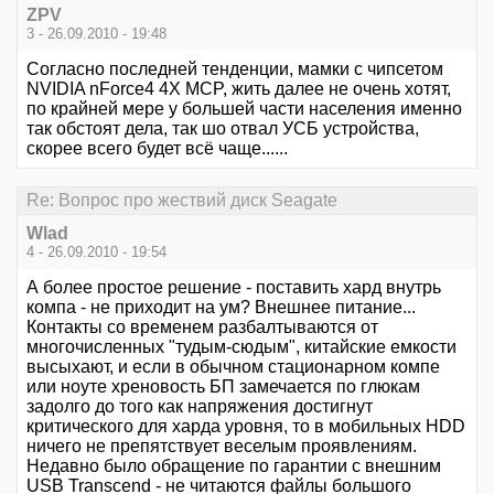
ZPV
3 - 26.09.2010 - 19:48
Согласно последней тенденции, мамки с чипсетом
NVIDIA nForce4 4X MCP, жить далее не очень хотят,
по крайней мере у большей части населения именно
так обстоят дела, так шо отвал УСБ устройства,
скорее всего будет всё чаще......
Re: Вопрос про жествий диск Seagate
Wlad
4 - 26.09.2010 - 19:54
А более простое решение - поставить хард внутрь
компа - не приходит на ум? Внешнее питание...
Контакты со временем разбалтываются от
многочисленных "тудым-сюдым", китайские емкости
высыхают, и если в обычном стационарном компе
или ноуте хреновость БП замечается по глюкам
задолго до того как напряжения достигнут
критического для харда уровня, то в мобильных HDD
ничего не препятствует веселым проявлениям.
Недавно было обращение по гарантии с внешним
USB Transcend - не читаются файлы большого