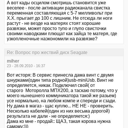
А вот кады осцилом смотришь становится уже
веселее - после активации радиоканала свистка
переменная составляющая с 5-7 милливольт при
Х.Х. прыгает до 100 с лишним. Не отсюда ли ноги
растут - не везде на матерях стоят хорошие
развязки, может просто тупо и глупо свисточки
своими наводками плющат как зайца те матеря, где
узкопленочные наэкономили на развязке?
Re: Вопрос про жествий диск Seagate
miher
23 - 28.09.2010 - 16:37
Вот исторя: В сервис принесла дама винт с двумя
шнурками(один типа родной)usb-miniUsb. Винт не
определяется, никак. Подключил свой( от
старого Моторолла МПХ200, а таскаю потому, что у
моего нынешнего коммуникатора такой же разьем)
усе нормально, на любом компе и спереди и сзади.
Ну дама в магаз - щас куплю... НЕ НЕ - проверить.
Несколько кабелей(один из них весьма дорогой)
результата не дали - не определяется:)
Дама ко мне - продай:: ЩАЗ, такая корова нужна
самому:)))