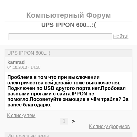
Компьютерный Форум
UPS IPPON 600...:(
Найти!
UPS IPPON 600...:(
kamrad
04.10.2010 - 14:38
Проблема в том что при выключении
электричества сей девайс тоже выключается.
Подключен по USB другого порта нет.Пробовал
разными прогами с сайта IPPON не
помогло.Посоветуйте знающие в чём трабла? За
ранее благодарю.
К списку тем
1
>
К списку форумов
Интересные темы