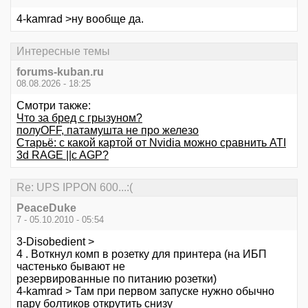
4-kamrad >ну вообще да.
Интересные темы
forums-kuban.ru
08.08.2026 - 18:25
Смотри также:
Что за бред с грызуном?
полуOFF, патамушта не про железо
Старьё: c какой картой от Nvidia можно сравнить ATI
3d RAGE ||c AGP?
Re: UPS IPPON 600...:(
PeaceDuke
7 - 05.10.2010 - 05:54
3-Disobedient >
4 . Воткнул комп в розетку для принтера (на ИБП
частенько бывают не
резервированные по питанию розетки)
4-kamrad > Там при первом запуске нужно обычно
пару болтиков открутить снизу