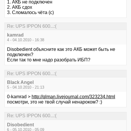
1. АКБ не подключен
2. АКБ сдох
3. Сломалось чёта (с)
Re: UPS IPPON 600...:(
kamrad
4 - 04.10.2010 - 16:38
Disobedient объясните как это АКБ может быть не
подключен?
Если так то мне надо разобрать ИБП?
Re: UPS IPPON 600...:(
Black Angel
5 - 04.10.2010 - 21:13
0-kamrad >
http://qlman.livejournal.com/323234.html
посмотри, это не твой случай ненароком? :)
Re: UPS IPPON 600...:(
Disobedient
6 - 05.10.2010 - 05:09