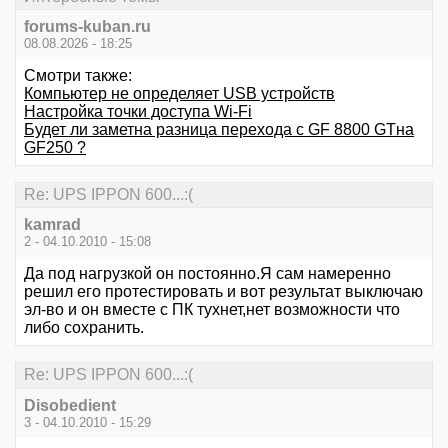
forums-kuban.ru
08.08.2026 - 18:25
Смотри также:
Компьютер не определяет USB устройств
Настройка точки доступа Wi-Fi
Будет ли заметна разница перехода с GF 8800 GTна
GF250 ?
Re: UPS IPPON 600...:(
kamrad
2 - 04.10.2010 - 15:08
Да под нагрузкой он постоянно.Я сам намеренно
решил его протестировать и вот результат выключаю
эл-во и он вместе с ПК тухнет,нет возможности что
либо сохранить.
Re: UPS IPPON 600...:(
Disobedient
3 - 04.10.2010 - 15:29