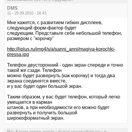
DMS
11 - 29.09.2010 - 18:43
Мне кажется, с развитием гибких дисплеев,
следующий форм-фактор будет
следующим. Представьте себе небольшой телефон,
размером с "корочку"
http://ljplus.ru/img4/s/a/sanni_anni/magiya-korochki-
pressa.jpg
Телефон двусторонний - один экран спереди и точно
такой же сзади. Телефон
можно будет развернуть (как корочку) и тогда два
экрана соединятся вместе,
и у вас будет один большой экран.
Таким образом, у вас будет телефон, который легко
умещается в карман
штанов, а при необходимости его можно будет
развернуть и получить большой
широкоформатный экран.
Re: Какие компьютеры будут востребованы в