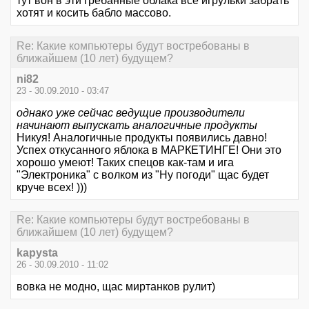
тут вон в эти гребанные облака все игрульки забрать
хотят и косить бабло массово.
Re: Какие компьютеры будут востребованы в
ближайшем (10 лет) будущем?
ni82
23 - 30.09.2010 - 03:47
однако уже сейчас ведущие производители
начинают выпускать аналогичные продукты
Никуя! Аналогичные продукты появились давно!
Успех откусанного яблока в МАРКЕТИНГЕ! Они это
хорошо умеют! Таких спецов как-там и ига
"Электроника" с волком из "Ну погоди" щас будет
круче всех! )))
Re: Какие компьютеры будут востребованы в
ближайшем (10 лет) будущем?
kapysta
26 - 30.09.2010 - 11:02
вовка не модно, щас миртанков рулит)