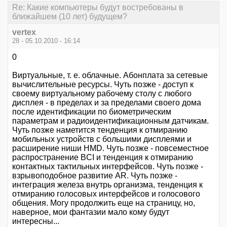
Re: Какие компьютеры будут востребованы в
ближайшем (10 лет) будущем?
vertex
28 - 05.10.2010 - 16:14
0
Виртуальные, т. е. облачные. Абонплата за сетевые
вычислительные ресурсы. Чуть позже - доступ к
своему виртуальному рабочему столу с любого
дисплея - в пределах и за пределами своего дома
после идентификации по биометрическим
параметрам и радиоидентификационным датчикам.
Чуть позже наметится тенденция к отмиранию
мобильных устройств с большими дисплеями и
расширение ниши HMD. Чуть позже - повсеместное
распространение BCI и тенденция к отмиранию
контактных тактильных интерфейсов. Чуть позже -
взрывоподобное развитие AR. Чуть позже -
интеграция железа внутрь организма, тенденция к
отмиранию голосовых интерфейсов и голосового
общения. Могу продолжить еще на страницу, но,
наверное, мои фантазии мало кому будут
интересны...