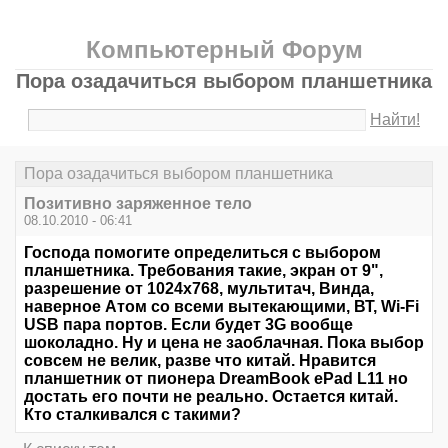
Компьютерный Форум
Пора озадачиться выбором планшетника
Найти!
Пора озадачиться выбором планшетника
Позитивно заряженное тело
08.10.2010 - 06:41
Господа помогите определиться с выбором
планшетника. Требования такие, экран от 9",
разрешение от 1024х768, мультитач, Винда,
наверное Атом со всеми вытекающими, ВТ, Wi-Fi
USB пара портов. Если будет 3G вообще
шоколадно. Ну и цена не заоблачная. Пока выбор
совсем не велик, разве что китай. Нравится
планшетник от пионера DreamBook ePad L11 но
достать его почти не реально. Остается китай.
Кто сталкивался с такими?