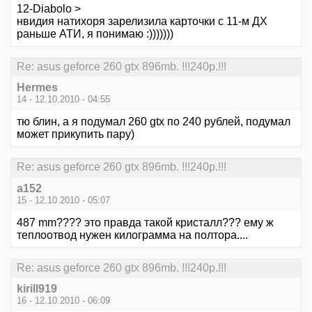
12-Diabolo >
нвидия натихоря зарелизила карточки с 11-м ДХ
раньше АТИ, я понимаю :)))))))
Re: asus geforce 260 gtx 896mb. !!!240p.!!!
Hermes
14 - 12.10.2010 - 04:55
тю блин, а я подумал 260 gtx по 240 рублей, подумал
может прикупить пару)
Re: asus geforce 260 gtx 896mb. !!!240p.!!!
a152
15 - 12.10.2010 - 05:07
487 mm???? это правда такой кристалл??? ему ж
теплоотвод нужен килограмма на полтора....
Re: asus geforce 260 gtx 896mb. !!!240p.!!!
kirill919
16 - 12.10.2010 - 06:09