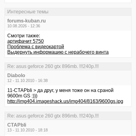
Интересные темы
forums-kuban.ru
10.08.2026 - 12:36
Смотри также:
артифачит 5750
Проблема с видеокартой
Выдернуть информацию с нерабочего винта
Re: asus geforce 260 gtx 896mb. !!!240p.!!!
Diabolo
12 - 11.10.2010 - 16:38
11-CTAPbIi > да друг, у меня тоже он на сраной
9600m GS :)))
http://img404.imageshack.us/img404/8163/9600gs.jpg
Re: asus geforce 260 gtx 896mb. !!!240p.!!!
CTAPbIi
13 - 11.10.2010 - 18:18