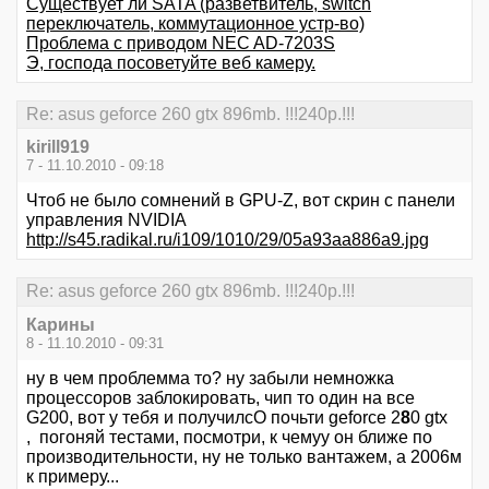
Существует ли SATA (разветвитель, switch
переключатель, коммутационное устр-во)
Проблема с приводом NEC AD-7203S
Э, господа посоветуйте веб камеру.
Re: asus geforce 260 gtx 896mb. !!!240p.!!!
kirill919
7 - 11.10.2010 - 09:18
Чтоб не было сомнений в GPU-Z, вот скрин с панели
управления NVIDIA
http://s45.radikal.ru/i109/1010/29/05a93aa886a9.jpg
Re: asus geforce 260 gtx 896mb. !!!240p.!!!
Карины
8 - 11.10.2010 - 09:31
ну в чем проблемма то? ну забыли немножка
процессоров заблокировать, чип то один на все
G200, вот у тебя и получилсО почьти geforce 2
8
0 gtx
, погоняй тестами, посмотри, к чемуу он ближе по
производительности, ну не только вантажем, а 2006м
к примеру...