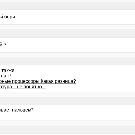
й бери
й ?
 также:
на i7
ерные процессоры.Какая разница?
тура... не понятно...
ывает пальцем*