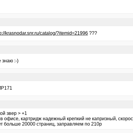
tp://krasnodar.snr.ru/catalog/?itemid=21996
???
 знаю :-)
MP171
ой звер > +1
х в офисе, картридж надежный крепкий не капризный, скоро
ет больше 20000 страниц, заправляем по 210р