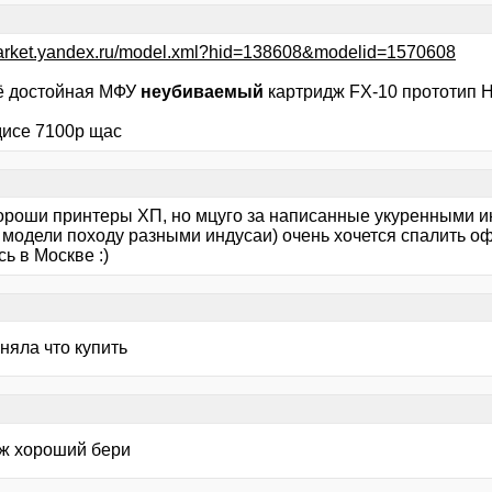
market.yandex.ru/model.xml?hid=138608&modelid=1570608
ё достойная МФУ
неубиваемый
картридж FX-10 прототип 
дисе 7100р щас
ороши принтеры ХП, но мцуго за написанные укуренными и
 модели походу разными индусаи) очень хочется спалить оф
ь в Москве :)
няла что купить
ж хороший бери