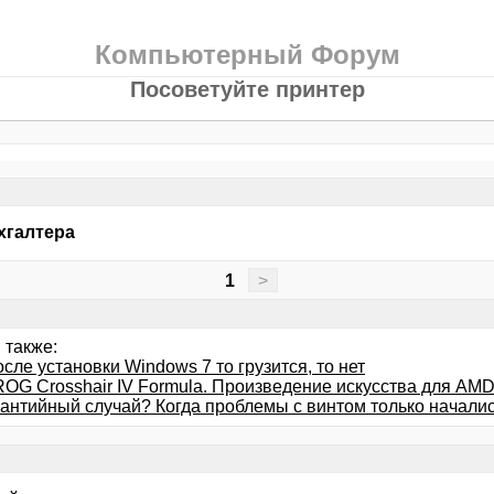
Компьютерный Форум
Посоветуйте принтер
хгалтера
1
>
 также:
сле установки Windows 7 то грузится, то нет
OG Crosshair IV Formula. Произведение искусства для AMD 
рантийный случай? Когда проблемы с винтом только начали