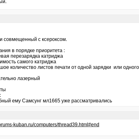
ый.
и совмещенный с ксероксом.
ания в порядке приоритета :
евая перезарядка катриджа
оимость самого катриджа
ьшое количество листов печати от одной зарядки или одног
ательно лазерный
нты
с
бный ему Самсунг мл1665 уже рассматривались
/forums-kuban.ru/computers/thread39.html#end