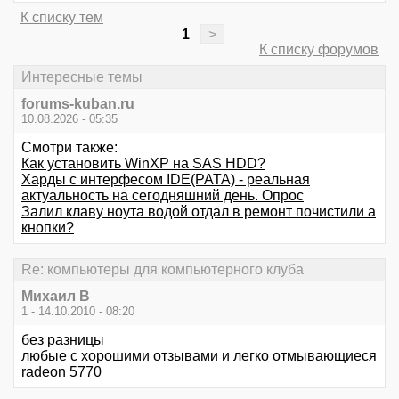
К списку тем
1
>
К списку форумов
Интересные темы
forums-kuban.ru
10.08.2026 - 05:35
Смотри также:
Как установить WinXP на SAS HDD?
Харды с интерфесом IDE(PATA) - реальная
актуальность на сегодняшний день. Опрос
Залил клаву ноута водой отдал в ремонт почистили а
кнопки?
Re: компьютеры для компьютерного клуба
Михаил В
1 - 14.10.2010 - 08:20
без разницы
любые с хорошими отзывами и легко отмывающиеся
radeon 5770