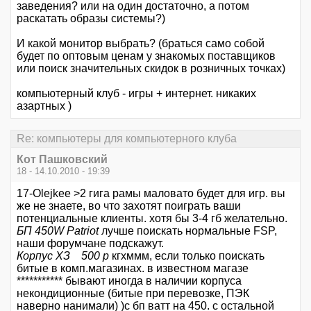
заведения? или на один достаточно, а потом
раскатать образы системы?)
И какой монитор выбрать? (браться само собой
будет по оптовым ценам у знакомых поставщиков
или поиск значительных скидок в розничных точках)
компьютерный клуб - игры + интернет. никаких
азартных )
Re: компьютеры для компьютерного клуба
Кот Пашковский
18 - 14.10.2010 - 19:39
17-Olejkee >2 гига рамы маловато будет для игр. вы
же не знаете, во что захотят поиграть ваши
потенциальные клиенты. хотя бы 3-4 гб желательно.
БП 450W Patriot
лучше поискать нормальные FSP,
наши форумчане подскажут.
Корпус ХЗ 500 р
кгхммм, если только поискать
битые в комп.магазинах. в известном магазе
*********** бывают иногда в наличии корпуса
некондиционные (битые при перевозке, ПЭК
наверно нанимали) )с бп ватт на 450. с остальной