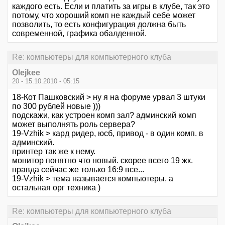
каждого есть. Если и платить за игры в клубе, так это
потому, что хороший комп не каждый себе может
позволить, то есть конфигурация должна быть
современной, графика обалденной.
Re: компьютеры для компьютерного клуба
Olejkee
20 - 15.10.2010 - 05:15
18-Кот Пашковский > ну я на форуме урвал 3 штуки
по 300 рублей новые )))
подскажи, как устроен комп зал? админский комп
может выполнять роль сервера?
19-Vzhik > кард ридер, юсб, привод - в один комп. в
админский.
принтер так же к нему.
монитор понятно что новый. скорее всего 19 жк.
правда сейчас же только 16:9 все...
19-Vzhik > тема называется компьютеры, а
остальная орг техника )
Re: компьютеры для компьютерного клуба