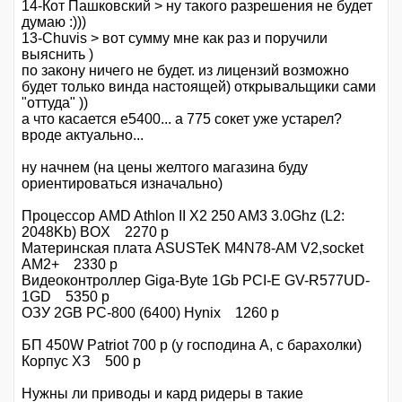
14-Кот Пашковский > ну такого разрешения не будет
думаю :)))
13-Chuvis > вот сумму мне как раз и поручили
выяснить )
по закону ничего не будет. из лицензий возможно
будет только винда настоящей) открывальщики сами
"оттуда" ))
а что касается е5400... а 775 сокет уже устарел?
вроде актуально...
ну начнем (на цены желтого магазина буду
ориентироваться изначально)
Процессор AMD Athlon II X2 250 AM3 3.0Ghz (L2:
2048Kb) BOX 2270 р
Материнская плата ASUSTeK M4N78-AM V2,socket
AM2+ 2330 р
Видеоконтроллер Giga-Byte 1Gb PCI-E GV-R577UD-
1GD 5350 р
ОЗУ 2GB PC-800 (6400) Hynix 1260 р
БП 450W Patriot 700 р (у господина А, с барахолки)
Корпус ХЗ 500 р
Нужны ли приводы и кард ридеры в такие