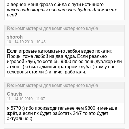
а вернее меня фраза сбила с пути истинного
какой видеокарты достаточно будет для многих
игр?
Re: компьютеры для компьютерного клуба
shoroh
10 - 14.10.2010 - 10:45
Если игровые автоматы-то любая видео покатит.
Процы тоже любой на два ядра. Если реально
игровой клуб, то хотя бы 9800 плюс пень дуалкор или
атлон. :) я был администратором клуба :) там у нас
селероны стояли :) и ниче, работали.
Re: компьютеры для компьютерного клуба
Chuvis
11 - 14.10.2010 - 11:07
я 5770 :) ибо производительнее чем 9800 и меньше
жрёт, а если пк будет работать 24/7 то это будет
актуально :)