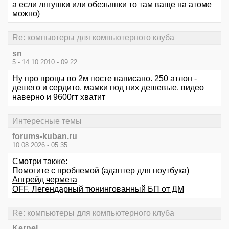
а если лягушки или обезьянки то там ваще на атоме
можно)
Re: компьютеры для компьютерного клуба
sn
5 - 14.10.2010 - 09:22
Ну про процы во 2м посте написано. 250 атлон -
дешего и сердито. мамки под них дешевые. видео
наверно и 9600гт хватит
Интересные темы
forums-kuban.ru
10.08.2026 - 05:35
Смотри также:
Помогите с проблемой (адаптер для ноутбука)
Апгрейд чермета
OFF. Легендарный тюнингованный БП от ДМ
Re: компьютеры для компьютерного клуба
Kernel