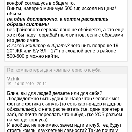
конфой соглашусь в общем то.
Винты, наверно минимум 500 гиг, исходя из цена/
объем.
на один достаточно, а потом раскатать
образы системы
без файлового сервака явно не обойдется, а это еще
хотя бы пару террабайтных винтов, если с образами
игр дело иметь.
И какой монитор выбрать?
чего нить попроще 19-
20" ЖК или б/у ЭЛТ 17" по сходной цене в районе
500-600 р можно найти.
Re: компьютеры для компьютерного клуба
Vzhik
19 - 14.10.2010 - 20:12
Блин, вы для людей делаете или для себя?
Людямдолжно быть удобно! Надо чтоб человек мог
фотки с фотика скинуть (то есть карт-ридер и двд-рв
обязательно), с нета распечатать (т.е. один принтер в
зал), по почте переслать что-нибудь (т.е УСБ разъем
на морде корпуса).
И вообще, не понимаю, зачем идти в клуб, гед будут
стоять компы двухлетней давности? Такие почти у