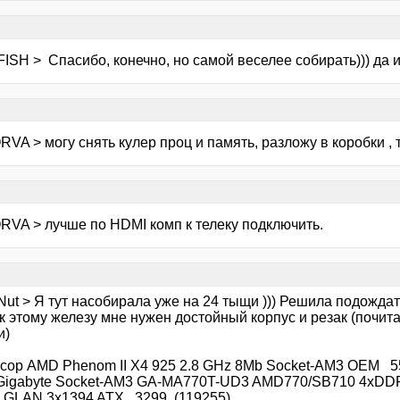
ISH > Спасибо, конечно, но самой веселее собирать))) да и
VA > могу снять кулер проц и память, разложу в коробки , т
RVA > лучше по HDMI комп к телеку подключить.
ut > Я тут насобирала уже на 24 тыщи ))) Решила подождат
к этому железу мне нужен достойный корпус и резак (почита
и)
сор AMD Phenom II X4 925 2.8 GHz 8Mb Socket-AM3 OEM 55
Gigabyte Socket-AM3 GA-MA770T-UD3 AMD770/SB710 4xDDR
 GLAN 3x1394 ATX 3299 (119255)