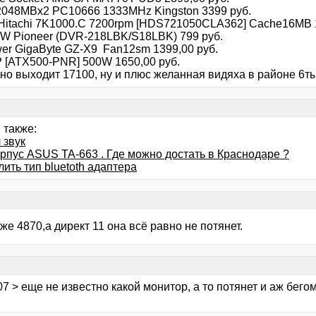
048MBx2 PC10666 1333MHz Kingston 3399 руб.
Hitachi 7K1000.C 7200rpm [HDS721050CLA362] Cache16MB 1
 Pioneer (DVR-218LBK/S18LBK) 799 руб.
wer GigaByte GZ-X9 Fan12sm 1399,00 руб.
 [ATX500-PNR] 500W 1650,00 руб.
но выходит 17100, ну и плюс желанная видяха в районе 6т
 также:
 звук
орпус ASUS TA-663 . Где можно достать в Краснодаре ?
ить тип bluetoth адаптера
же 4870,а директ 11 она всё равно не потянет.
t07 > еще не известно какой монитор, а то потянет и аж бег