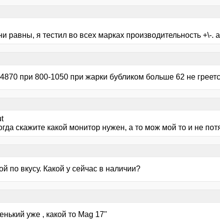
7
и равны, я тестил во всех марках производительность +\-. 
4870 при 800-1050 при жарки бубликом больше 62 не греетс
t
огда скажите какой монитор нужен, а то мож мой то и не потя
й по вкусу. Какой у сейчас в наличии?
енький уже , какой то Mag 17"