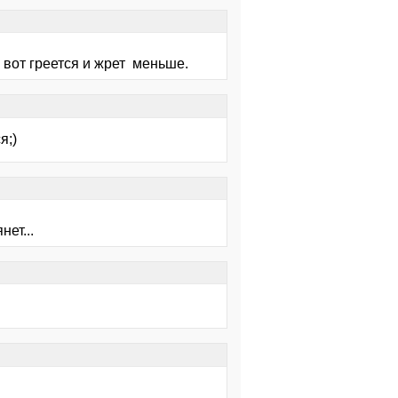
а вот греется и жрет меньше.
я;)
нет...