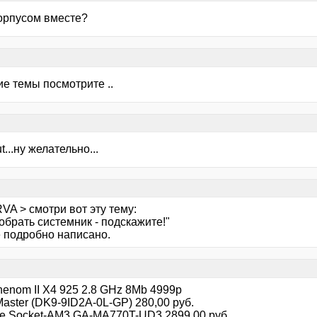
корпусом вместе?
е темы посмотрите ..
...ну желательно...
VA > смотри вот эту тему:
обрать системник - подскажите!"
е подробно написано.
enom II X4 925 2.8 GHz 8Mb 4999р
aster (DK9-9ID2A-0L-GP) 280,00 руб.
te Socket-AM3 GA-MA770T-UD3 2899,00 руб.