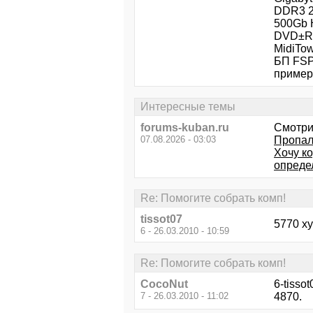
DDR3 2
500Gb 
DVD±RW
MidiTo
БП FSP
пример
Интересные темы
forums-kuban.ru
Смотри
07.08.2026 - 03:03
Пропал
Хочу к
определ
Re: Помогите собрать комп!
tissot07
5770 ху
6 - 26.03.2010 - 10:59
Re: Помогите собрать комп!
CocoNut
6-tisso
7 - 26.03.2010 - 11:02
4870.