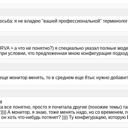
осьба: я не владею "вашей профессиональной" терминологи
RVA > а что не понятно?) я специально указал полные моде
 при условии, что предложенная мною конфигурация подход
 еще монитор менять, то в среднем еще 8тыс нужно добавит
t
ка все понятно, просто я почитала другие (похожие темы) та
)))) А монитор, я знаю, тоже менять надо, но со временем, п
он хоть что-нибудь потянет? )))) Ту конфигурацию, котору