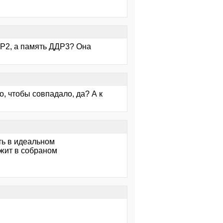
ДР2, а память ДДР3? Она
о, чтобы совпадало, да? А к
ть в идеальном
ежит в собраном
.