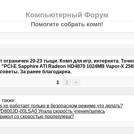
Компьютерный Форум
Помогите собрать комп!
 ограничен 20-23 тыщи. Комп для игр, интернета. Точно
 "PCI-E Sapphire ATI Radeon HD4870 1024MB Vapor-X 256
 советы. За ранее благодарна.
1
2
>
 также:
s xp работает только в безопасном режиме,что делать?
800JD-00LSA0 Упала скорость чтения/запись
прикол со скоростью пропеллера?