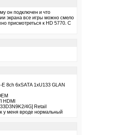
ему он подключен и что
нии экрана все игры можно смело
жно присмотреться к HD 5770. С
-E 8ch 6xSATA 1xU133 GLAN
 OEM
VI HDMI
33D3N9K2/4G] Retail
зак у меня вроде нормальный