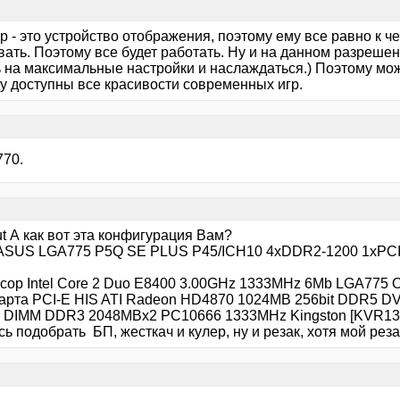
 - это устройство отображения, поэтому ему все равно к ч
вать. Поэтому все будет работать. Ну и на данном разреше
ь на максимальные настройки и наслаждаться.) Поэтому мо
ду доступны все красивости современных игр.
770.
t А как вот эта конфигурация Вам?
ASUS LGA775 P5Q SE PLUS P45/ICH10 4xDDR2-1200 1xPCI
сор Intel Core 2 Duo E8400 3.00GHz 1333MHz 6Mb LGA775
арта PCI-E HIS ATI Radeon HD4870 1024MB 256bit DDR5 D
 DIMM DDR3 2048MBx2 PC10666 1333MHz Kingston [KVR13
ь подобрать БП, жесткач и кулер, ну и резак, хотя мой ре