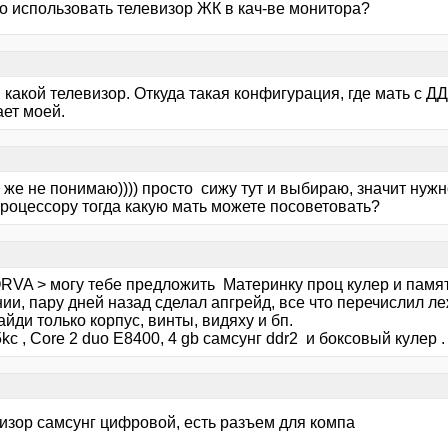
о использовать телевизор ЖК в кач-ве монитора?
какой телевизор. Откуда такая конфигурация, где мать с Д
ает моей.
я же не понимаю)))) просто сижу тут и выбираю, значит нужн
процессору тогда какую мать можете посоветовать?
RVA > могу тебе предложить Материнку проц кулер и памя
ии, пару дней назад сделал апгрейд, все что перечислил л
айди только корпус, винты, видяху и бп.
kc , Core 2 duo E8400, 4 gb самсунг ddr2 и боксовый кулер 
визор самсунг цифровой, есть разъем для компа