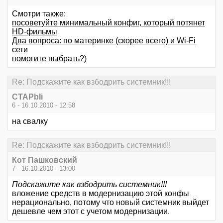
Смотри также:
посоветуйте минимальный конфиг, который потянет
HD-фильмы
Два вопроса: по материнке (скорее всего) и Wi-Fi
сети
помогите выбрать?)
Re: Подскажите как взбодрить системник!!!
CTAPbIi
6 - 16.10.2010 - 12:58
на свалку
Re: Подскажите как взбодрить системник!!!
Кот Пашковский
7 - 16.10.2010 - 13:00
Подскажите как взбодрить системник!!!
вложение средств в модернизацию этой конфы
нерационально, потому что новый системник выйдет
дешевле чем этот с учетом модернизации.