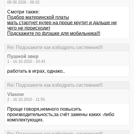
09.08.2026 - 06:02
Смотри также:
Подбор материнской платы
мать стартует кулер на проце крутит и дальше ни
чего не происходит
Подскажите по флэшке для мобильника!!!
Re: Подскажите как взбодрить системник!!!
Пушной звер
1 - 16.10.2010 - 10:43
работать в играх, однако..
Re: Подскажите как взбодрить системник!!!
Vlasow
2 - 16.10.2010 - 11:55
Проще говоря,немного повысить
производительность,за счёт замены каких -либо
комплектующих.
Re: Подскажите как взбодрить системник!!!