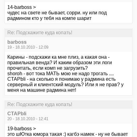
14-barboss >
чудес на свете не бывает, сорри. ну или под
радмином кто у тебя на компе шарит
Re: Подскажите куда копать!
barboss
19 - 18.10.2010 - 12:09
Карины - подскажи ка мне плиз, а какая она -
правильная венда? И каким образом эти логи
прочитать, если комп не загрузить?
shoroh - вот тока МАТЬ мою не надо трогать ....
CTAPbIi - на сколько я понимаю у радмина есть
серверный и клиентский модуль? Или я не прав? у
меня на машине радмина нет!
Re: Подскажите куда копать!
CTAPbIi
20 - 18.10.2010 - 12:41
19-barboss >
это шЮтка юмора такая :) кагбэ намек - ну не бывает