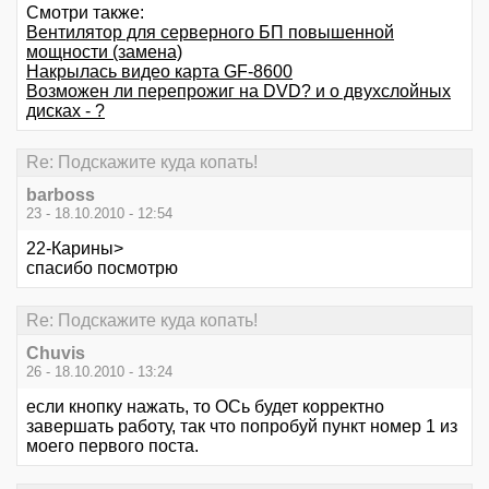
Смотри также:
Вентилятор для серверного БП повышенной
мощности (замена)
Накрылась видео карта GF-8600
Возможен ли перепрожиг на DVD? и о двухслойных
дисках - ?
Re: Подскажите куда копать!
barboss
23 - 18.10.2010 - 12:54
22-Карины>
спасибо посмотрю
Re: Подскажите куда копать!
Chuvis
26 - 18.10.2010 - 13:24
если кнопку нажать, то ОСь будет корректно
завершать работу, так что попробуй пункт номер 1 из
моего первого поста.