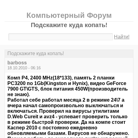
Компьютерный Форум
Подскажите куда копать!
Найти!
Подскажите куда копать!
barboss
18.10.2010 - 06:16
Комп P4, 2400 MHz(18*133), память 2 планки
PC3200 по 1Gb(Kingston и Hynix), видео GeForce
7900 GT\GTS, блок питания 450W(производитель
не знаю).
Работал себе работал месяца 2 в режиме 24\7 а
вчера начал самопроизвольно выключаться и
включаться. Проверил на вирусы утилитами
D.Web Cureit и avz4 - успевает проверить только
в режиме быстрой проверки. Да на компе стоит
Каспер 2010 с постоянно ежедневно
обновляемыми базами. Вирусов не обнаружено.