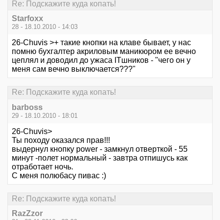
Re: Подскажите куда копать!
Starfoxx
28 - 18.10.2010 - 14:03
26-Chuvis >+ такие кнопки на клаве бывает, у нас
помню бухгалтер акриловым маникюром ее вечно
цеплял и доводил до ужаса ITшников - "чего он у
меня сам вечно выключается???"
Re: Подскажите куда копать!
barboss
29 - 18.10.2010 - 18:01
26-Chuvis>
Ты походу оказался прав!!!
выдернул кнопку power - замкнул отверткой - 55
минут -полет нормальный - завтра отпишусь как
отработает ночь.
С меня полюбасу пивас :)
Re: Подскажите куда копать!
RazZzor