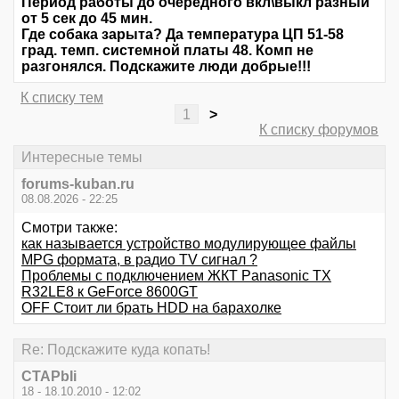
Период работы до очередного вкл\выкл разный
от 5 сек до 45 мин.
Где собака зарыта? Да температура ЦП 51-58
град. темп. системной платы 48. Комп не
разгонялся. Подскажите люди добрые!!!
К списку тем
1
>
К списку форумов
Интересные темы
forums-kuban.ru
08.08.2026 - 22:25
Смотри также:
как называется устройство модулирующее файлы
MPG формата, в радио TV сигнал ?
Проблемы с подключением ЖКТ Panasonic TX
R32LE8 к GeForce 8600GT
OFF Стоит ли брать HDD на барахолке
Re: Подскажите куда копать!
CTAPbIi
18 - 18.10.2010 - 12:02