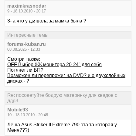
maximkrasnodar
9 - 18.10.2010 - 20:17
3- а что у дьявола за мамка была ?
Интересные темы
forums-kuban.ru
08.08.2026 - 12:33
Смотри также:
OFF Выбор ЖК монитора 20-24" для себя
Потянет ли БП?
Возможен ли перепрожиг на DVD? и о двухслойных
дисках - ?
Re: посоветуйте бодрую материнку для квадов с
ддр3
Mobile93
10 - 18.10.2010 - 20:48
Лёша Asus Striker II Extreme 790 эта та которая у
Меня???)