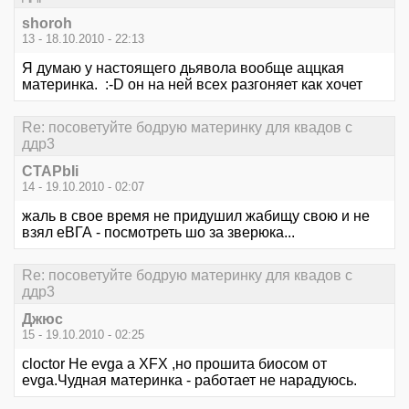
shoroh
13 - 18.10.2010 - 22:13
Я думаю у настоящего дьявола вообще аццкая
материнка. :-D он на ней всех разгоняет как хочет
Re: посоветуйте бодрую материнку для квадов с
ддр3
CTAPbIi
14 - 19.10.2010 - 02:07
жаль в свое время не придушил жабищу свою и не
взял еВГА - посмотреть шо за зверюка...
Re: посоветуйте бодрую материнку для квадов с
ддр3
Джюс
15 - 19.10.2010 - 02:25
cloctor Не evga a XFX ,но прошита биосом от
evga.Чудная материнка - работает не нарадуюсь.