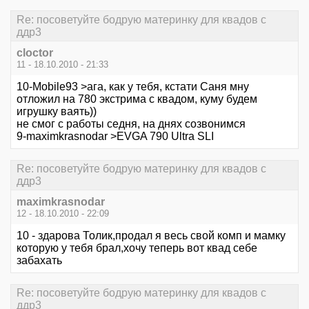
Re: посоветуйте бодрую материнку для квадов с
ддр3
cloctor
11 - 18.10.2010 - 21:33
10-Mobile93 >ага, как у тебя, кстати Саня мну
отложил на 780 экстрима с квадом, куму будем
игрушку ваять))
не смог с работы седня, на днях созвонимся
9-maximkrasnodar >EVGA 790 Ultra SLI
Re: посоветуйте бодрую материнку для квадов с
ддр3
maximkrasnodar
12 - 18.10.2010 - 22:09
10 - здарова Толик,продал я весь свой комп и мамку
которую у тебя брал,хочу теперь вот квад себе
забахать
Re: посоветуйте бодрую материнку для квадов с
ддр3