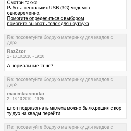
Смотри также:
Работа нескольких USB (3G) модемов,
одновременно.
Помогите определиться с выбором
помогите выбрать телек для ноутбука
Re: посоветуйте бодрую материнку для квадов с
ддр3
RazZzor
1 - 18.10.2010 - 19:20
А нормальные эт че?
Re: посоветуйте бодрую материнку для квадов с
ддр3
maximkrasnodar
2 - 18.10.2010 - 19:25
штоп подразогнать малеха можно было,решил с кор
ту дуо на квады перейти
Re: посоветуйте бодрую материнку для квадов с