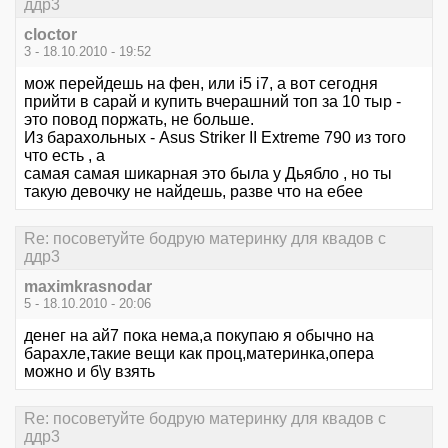
ддр3
cloctor
3 - 18.10.2010 - 19:52
мож перейдешь на фен, или i5 i7, а вот сегодня
прийти в сарай и купить вчерашний топ за 10 тыр -
это повод поржать, не больше.
Из барахольных - Asus Striker II Extreme 790 из того
что есть , а
самая самая шикарная это была у Дьябло , но ты
такую девочку не найдешь, разве что на ебее
Re: посоветуйте бодрую материнку для квадов с
ддр3
maximkrasnodar
5 - 18.10.2010 - 20:06
денег на ай7 пока нема,а покупаю я обычно на
барахле,такие вещи как проц,материнка,опера
можно и б\у взять
Re: посоветуйте бодрую материнку для квадов с
ддр3