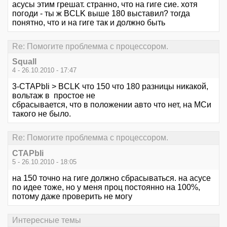
асусы этим грешат. странно, что на гиге сие. хотя
погоди - ты ж BCLK выше 180 выставил? тогда
понятно, что и на гиге так и должно быть
Re: Помогите проблемма с процессором.
Squall
4 - 26.10.2010 - 17:47
3-CTAPbIi > BCLK что 150 что 180 разницы никакой,
вольтаж в простое не
сбрасывается, что в положении авто что нет, на МСи
такого не было.
Re: Помогите проблемма с процессором.
CTAPbIi
5 - 26.10.2010 - 18:05
на 150 точно на гиге должно сбрасываться. на асусе
по идее тоже, но у меня проц постоянно на 100%,
потому даже проверить не могу
Интересные темы