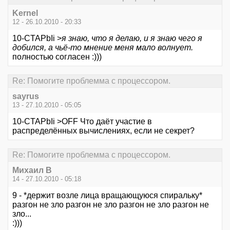
Kernel
12 - 26.10.2010 - 20:33
10-CTAPbIi >
я знаю, что я делаю, и я знаю чего я
добился, а чьё-то мнение меня мало волнует.
полностью согласен :)))
Re: Помогите проблемма с процессором.
sayrus
13 - 27.10.2010 - 05:05
10-CTAPbIi >OFF Что даёт участие в
распределённых вычислениях, если не секрет?
Re: Помогите проблемма с процессором.
Михаил В
14 - 27.10.2010 - 05:18
9 - *держит возле лица вращающуюся спиральку*
разгон не зло разгон не зло разгон не зло разгон не
зло...
:)))