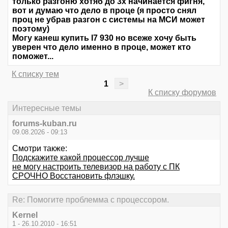
только разгоню хотяб до 3х начинается фигня,
вот и думаю что дело в проце (я просто снял
проц не убрав разгон с системы на МСИ может
поэтому)
Могу канеш купить I7 930 но всеже хочу быть
уверен что дело именно в проце, может кто
поможет...
К списку тем
1
>
К списку форумов
Интересные темы
forums-kuban.ru
09.08.2026 - 09:13
Смотри также:
Подскажите какой процессор лучше
не могу настроить телевизор на работу с ПК
СРОЧНО Восстановить флэшку.
Re: Помогите проблемма с процессором.
Kernel
1 - 26.10.2010 - 16:51