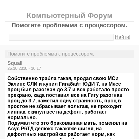
Компьютерный Форум
Помогите проблемма с процессором.
Найти!
Помогите проблемма с процессором.
Squall
26.10.2010 - 16:17
Собственно трабла такая, продал свою МСи
Эклипс СЛИ и купил Гигабайт ЮДИ 7, на Мясе
проц был разогнан до 3.7 и все работало просто
прекрано, када поставил все на Гигу разогнав
проц до 3.7, заметил одну странность, проц в
простое не збрасывает вольтаж, не проходит
линпак, скинул все на дефолт, работает
нормально.
Подумал что это бракованная мать, поменял на
Асус Р6ТД делюкс такакяже фигня, на
дефолтных настройках работает норм, как