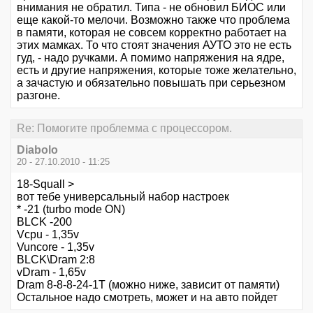
внимания не обратил. Типа - не обновил БИОС или
еще какой-то мелочи. Возможно также что проблема
в памяти, которая не совсем корректно работает на
этих мамках. То что стоят значения АУТО это не есть
гуд, - надо ручками. А помимо напряжения на ядре,
есть и другие напряжения, которые тоже желательно,
а зачастую и обязательно повышать при серьезном
разгоне.
Re: Помогите проблемма с процессором.
Diabolo
20 - 27.10.2010 - 11:25
18-Squall >
вот тебе универсальный набор настроек
* -21 (turbo mode ON)
BLCK -200
Vcpu - 1,35v
Vuncore - 1,35v
BLCK\Dram 2:8
vDram - 1,65v
Dram 8-8-8-24-1T (можно ниже, зависит от памяти)
Остальное надо смотреть, может и на авто пойдет