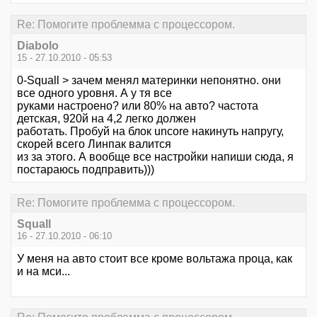
Re: Помогите проблемма с процессором.
Diabolo
15 - 27.10.2010 - 05:53
0-Squall > зачем менял материнки непонятно. они
все одного уровня. А у тя все
руками настроено? или 80% на авто? частота
детская, 920й на 4,2 легко должен
работать. Пробуй на блок uncore накинуть напругу,
скорей всего Линпак валится
из за этого. А вообще все настройки напиши сюда, я
постараюсь подправить)))
Re: Помогите проблемма с процессором.
Squall
16 - 27.10.2010 - 06:10
У меня на авто стоит все кроме вольтажа проца, как
и на мси...