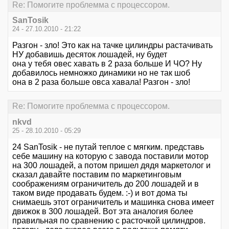
Re: Помогите проблемма с процессором.
SanTosik
24 - 27.10.2010 - 21:22
Разгон - зло! Это как на тачке цилиндры растачивать
НУ добавишь десяток лошадей, ну будет
она у тебя овес хавать в 2 раза больше И ЧО? Ну
добавилось немножко динамики но не так шоб
она в 2 раза больше овса хавала! Разгон - зло!
Re: Помогите проблемма с процессором.
nkvd
25 - 28.10.2010 - 05:29
24 SanTosik - не путай теплое с мягким. представь
себе машину на которую с завода поставили мотор
на 300 лошадей, а потом пришел дядя маркетолог и
сказал давайте поставим по маркетинговым
соображениям ограничитель до 200 лошадей и в
таком виде продавать будем. :-) и вот дома ты
снимаешь этот ограничитель и машинка снова имеет
движок в 300 лошадей. Вот эта аналогия более
правильная по сравнению с расточкой цилиндров.