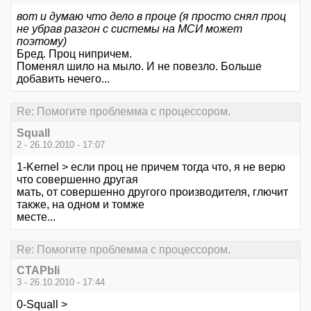
вот и думаю что дело в проце (я просто снял проц
не убрав разгон с системы на МСИ может
поэтому)
Бред. Проц нипричем.
Поменял шило на мыло. И не повезло. Больше
добавить нечего...
Re: Помогите проблемма с процессором.
Squall
2 - 26.10.2010 - 17:07
1-Kernel > если проц не причем тогда что, я не верю
что совершенно другая
мать, от совершенно другого производителя, глючит
также, на одном и томже
месте...
Re: Помогите проблемма с процессором.
CTAPbIi
3 - 26.10.2010 - 17:44
0-Squall >