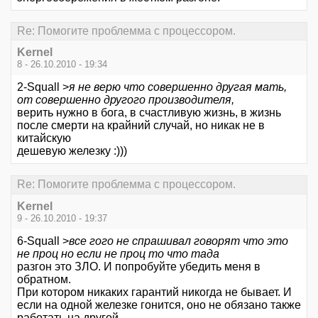
Re: Помогите проблемма с процессором.
Kernel
8 - 26.10.2010 - 19:34
2-Squall >
я не верю что совершенно другая мать,
от совершенно другого производителя,
верить нужно в бога, в счастливую жизнь, в жизнь
после смерти на крайний случай, но никак не в
китайскую
дешевую железку :)))
Re: Помогите проблемма с процессором.
Kernel
9 - 26.10.2010 - 19:37
6-Squall >
все гого не спрашивал говорят что это
не проц но если не проц то что тада
разгон это ЗЛО. И попробуйте убедить меня в
обратном.
При котором никаких гарантий никогда не бывает. И
если на одной железке гонится, оно не обязано также
работать на другой.