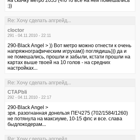
на скачку метро 2033 (что то все на ней помешались
:))
Re: Хочу сделать апгрейд...
cloctor
291 - 04.11.2010 - 22:11
290-Black Angel > )) Вот метро можно отнести к очень
напряжнографическим игрухам)) поглядишь))) да и
не помешались, прошли и забыли, кстати прошли на
картах выше твоей на 10 голов - на средних
настройках...
Re: Хочу сделать апгрейд...
CTAPbIi
292 - 04.11.2010 - 22:17
290-Black Angel >
зря. разогнанная донельзя ПЕЧ275 (702/1584/1260)
не потянула на максиуме, 10-15 фпс и все. слава
быдлокодерам...
Re: Хочу сделать апгрейд...