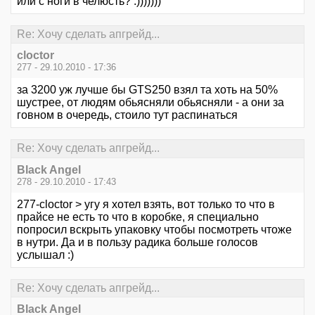
или с ноги в челюсть? :)))))))
Re: Хочу сделать апгрейд...
cloctor
277 - 29.10.2010 - 17:36
за 3200 уж лучше бы GTS250 взял та хоть на 50%
шустрее, от людям обьясняли обьясняли - а они за
говном в очередь, стоило тут распинаться
Re: Хочу сделать апгрейд...
Black Angel
278 - 29.10.2010 - 17:43
277-cloctor > угу я хотел взять, вот только то что в
прайсе не есть то что в коробке, я специально
попросил вскрыть упаковку чтобы посмотреть чтоже
в нутри. Да и в пользу радика больше голосов
услышал :)
Re: Хочу сделать апгрейд...
Black Angel