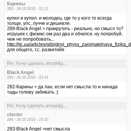
Карины
282 - 29.10.2010 - 21:21
купил и купил. и молодец. где то у кого то всегда
толще, упс, лучче и дешевле.
268-Black Angel > прикрутить - реально, но смысл то?
игрушек с физикс-ом раз два и обчелси. ну попробуй,
чеж не попробовать...
http://itc.ua/articles/gibridnyj_physx_zanimatelnaya_fizik
для общего, т.с. развитийя
Re: Хочу сделать апгрейд...
Black Angel
283 - 29.10.2010 - 22:41
282-Карины > да лан, если нет смысла то и нинада
тады голову забивать :)
Re: Хочу сделать апгрейд...
cloctor
284 - 29.10.2010 - 23:20
283-Black Angel >нет смысла