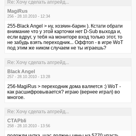
Re: Хочу сделать апгрейд...
MagiRus
256 - 28.10.2010 - 12:34
255-Black Angel > ну, хозяин-барин ). Кстати обрати
внимание что у этой карточки нет D-Sub выхода и,
если вдруг, у тебя на мониторе вход только этот, то
не забудь взять переходник... Оффтоп - в игре WoT
под этим же ником случаем не ты играешь?
Re: Хочу сделать апгрейд...
Black Angel
257 - 28.10.2010 - 13:28
256-MagiRus > переходник дома валяется :) WoT -
как расшифровывается? играю (вернее играл) во
многое.
Re: Хочу сделать апгрейд...
CTAPbIi
258 - 28.10.2010 - 13:56
подожди чутка, щас должны цены на 5770 упасть