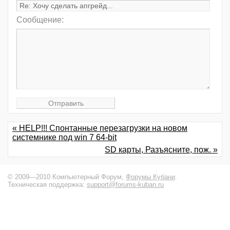
Сообщение:
« HELP!!! Спонтанные перезагрузки на новом
системнике под win 7 64-bit
SD карты, Разъясните, пож. »
© 2009—2010 Компьютерный Форум,
Форумы Кубани
.
Техническая поддержка:
support@forums-kuban.ru