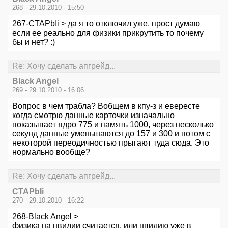
268 - 29.10.2010 - 15:50
267-CTAPbIi > да я то отключил уже, прост думаю
если ее реально для физики прикрутить то почему
бы и нет? :)
Re: Хочу сделать апгрейд...
Black Angel
269 - 29.10.2010 - 16:06
Вопрос в чем трабла? Вобщем в кпу-з и евересте
когда смотрю данные карточки изначально
показывает ядро 775 и память 1000, через несколько
секунд данные уменьшаются до 157 и 300 и потом с
некоторой переодичностью прыгают туда сюда. Это
нормально вообще?
Re: Хочу сделать апгрейд...
CTAPbIi
270 - 29.10.2010 - 16:22
268-Black Angel >
физика на нвидии считается. или нвидию уже в