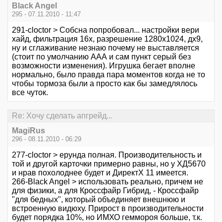
Black Angel
295 - 07.11.2010 - 11:47
291-cloctor > Собсна попробовал... настройки вери
хайд, фильтрация 16х, разрешение 1280х1024, дх9,
ну и сглаживание незнаю почему не выставляется
(стоит по умолчанию ААА и сам пункт серый без
возможности изменения). Игрушка бегает вполне
нормально, было правда пара моментов когда не то
чтобы тормоза были а просто как бы замедлялось
все чуток.
Re: Хочу сделать апгрейд...
MagiRus
296 - 08.11.2010 - 06:29
277-cloctor > ерунда полная. Производительность и
той и другой карточки примерно равны, но у ХД5670
и нрав похолоднее будет и ДиректХ 11 имеется.
266-Black Angel > использовать реально, причем не
для физики, а для Кроссфайр Гибрид, - Кроссфайр
"для бедных", который объединяет внешнюю и
встроенную видюху. Прирост в производительности
будет порядка 10%, но ИМХО геммороя больше, т.к.