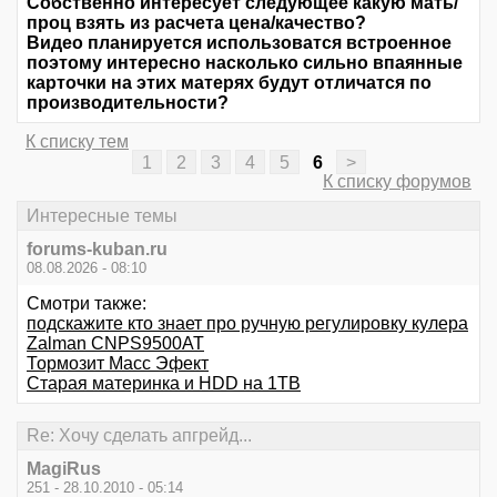
Собственно интересует следующее какую мать/
проц взять из расчета цена/качество?
Видео планируется использоватся встроенное
поэтому интересно насколько сильно впаянные
карточки на этих матерях будут отличатся по
производительности?
К списку тем
1
2
3
4
5
6
>
К списку форумов
Интересные темы
forums-kuban.ru
08.08.2026 - 08:10
Смотри также:
подскажите кто знает про ручную регулировку кулера
Zalman CNPS9500AT
Тормозит Масс Эфект
Старая материнка и HDD на 1TB
Re: Хочу сделать апгрейд...
MagiRus
251 - 28.10.2010 - 05:14