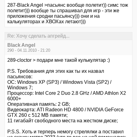
287-Black Angel >пасьянс вообще полетит)) симс тож
полетит))) вообще ты спрашивал для игр - эти же
приложения сродни пасьянсу))) они и на
калькуляторах и ХВОХах летают)))
Re: Хочу сделать апгрейд...
Black Angel
290 - 04.11.2010 - 21:20
289-cloctor > подари мне такой кулькулятар :)
P.S. Требования для этих как ты их назвал
пасьянсов:
ОС: Windows XP (SP3) / Windows Vista (SP2) /
Windows 7;
Процессор: Intel Core 2 Duo 2.8 GHz / AMD Athlon X2
6000+
Оперативная память: 2 GB;
Видеокарта: ATI Radeon HD 4800 / NVIDIA GeForce
GTX 260 с 512 MB памяти;
11 гигабайт свободного места на жестком диске;
P.S.S. Хоть и терперь немогу стрелялки а поставил