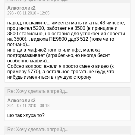
Алкоголик2
293 - 06.11.2010 - 12:05
народ, поскажите... имеется мать гига на 43 чипсете,
проц интел 5200, работает на 3500 (в принципе и
3800 стабильно, но оставил для успокоения совести
на 3500)... видюха ПЕ9800 ддр3 512 (тоже че то
погнано)...
иногда в мафию2 гоняю или нфс, малеха
подтормаживает (играбельно,но иногда бесит
особенно мафия)...
Собсно вопрос: ежели я просто сменю видео (к
примеру 5770), а остальное трогать не буду, что
нибудь измениться в лучшую сторону
Re: Хочу сделать апгрейд...
Алкоголик2
294 - 07.11.2010 - 08:18
шо так хлуха то?
Re: Хочу сделать апгрейд...