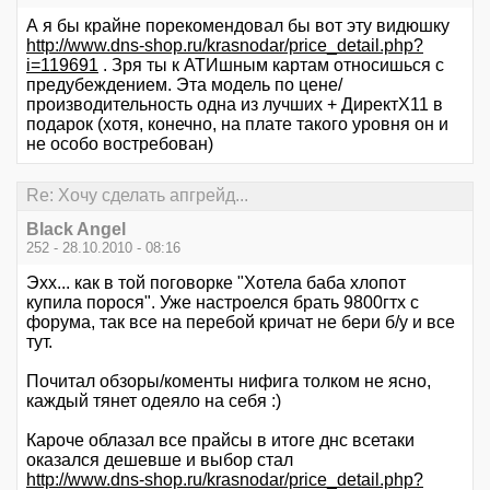
А я бы крайне порекомендовал бы вот эту видюшку
http://www.dns-shop.ru/krasnodar/price_detail.php?
i=119691
. Зря ты к АТИшным картам относишься с
предубеждением. Эта модель по цене/
производительность одна из лучших + ДиректХ11 в
подарок (хотя, конечно, на плате такого уровня он и
не особо востребован)
Re: Хочу сделать апгрейд...
Black Angel
252 - 28.10.2010 - 08:16
Эхх... как в той поговорке "Хотела баба хлопот
купила порося". Уже настроелся брать 9800гтх с
форума, так все на перебой кричат не бери б/у и все
тут.
Почитал обзоры/коменты нифига толком не ясно,
каждый тянет одеяло на себя :)
Кароче облазал все прайсы в итоге днс всетаки
оказался дешевше и выбор стал
http://www.dns-shop.ru/krasnodar/price_detail.php?