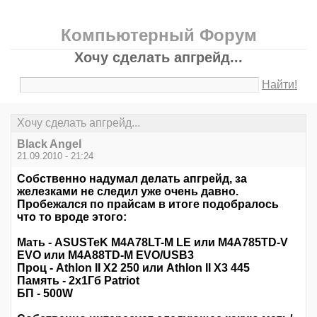
Компьютерный Форум
Хочу сделать апгрейд...
Найти!
Хочу сделать апгрейд...
Black Angel
21.09.2010 - 21:24
Собственно надумал делать апгрейд, за
железками не следил уже очень давно.
Пробежался по прайсам в итоге подобралось
что то вроде этого:
Мать - ASUSTeK M4A78LT-M LE или M4A785TD-V
EVO или M4A88TD-M EVO/USB3
Проц - Athlon II X2 250 или Athlon II X3 445
Память - 2х1Гб Patriot
БП - 500W