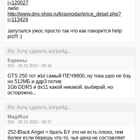
i=120027
либо
http://www.dns-shop.ru/krasnodar/price_detail.php?
i=113424
запутался ужос просто так что как говорится help
plz!!! :)
Re: Хочу сделать апгрейд...
Карины
253 - 28.10.2010 - 09:16
GTS 250 тот жЫ самый ПЕЧ9800, ну тока шро не бэу,
но 512МБ и ддр3 потив
1Gb DDR5 и dx11 какой никакой. выбирай, но
осторожно...
Re: Хочу сделать апгрейд...
MagiRus
254 - 28.10.2010 - 09:37
252-Black Angel > брать БУ это не есть плохо, тем
более если берешь что-то, чья цена не составляет