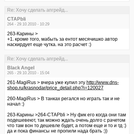
Re: Хочу сделать апгрейд...
CTAPbIi
264 - 29.10.2010 - 10:29
263-Карины >
+1. кроме того, мабыть за ентот месячишко автор
наскирдует еще чутка. на это расчет :)
Re: Хочу сделать апгрейд...
Black Angel
265 - 29.10.2010 - 15:04
261-MagiRus > вчера уже купил эту
http://www.dns-
shop.ru/krasnodar/price_detail.php?i=120027
260-MagiRus > В танках регался но играть так и не
начал :)
263-Карины >264-CTAPbIi > Ну фик его когда они там
подешевеют, так можно ждать очень долго с рачетом
что там вон то дешевле будет, а потом еще и то и тд :)
да и пока финансы не пропили нада брать :))