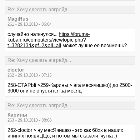
Re: Хочу сделать апгрейд...
MagiRus
261 - 29.10.2010 - 06:04
случайно наткнулся...
https://forums-
kuban.ru/computers/viewtopic.php?
t=3282134&pf=2&all=all
может лучше ее возьмешь?
Re: Хочу сделать апгрейд...
cloctor
262 - 29.10.2010 - 07:15
258-CTAPbIi >259-Карины > ага месячишко)) до 2500-
3000 они не опустятся за месяц
Re: Хочу сделать апгрейд...
Карины
263 - 29.10.2010 - 08:08
262-cloctor > ну месЯчишко - это как 68хх в наших
ипинях появяЦЦо, и потом мы сказали
чутка
:)