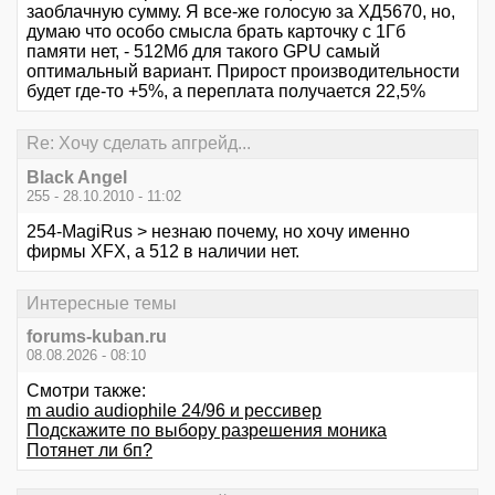
заоблачную сумму. Я все-же голосую за ХД5670, но,
думаю что особо смысла брать карточку с 1Гб
памяти нет, - 512Мб для такого GPU самый
оптимальный вариант. Прирост производительности
будет где-то +5%, а переплата получается 22,5%
Re: Хочу сделать апгрейд...
Black Angel
255 - 28.10.2010 - 11:02
254-MagiRus > незнаю почему, но хочу именно
фирмы XFX, а 512 в наличии нет.
Интересные темы
forums-kuban.ru
08.08.2026 - 08:10
Смотри также:
m audio audiophile 24/96 и рессивер
Подскажите по выбору разрешения моника
Потянет ли бп?