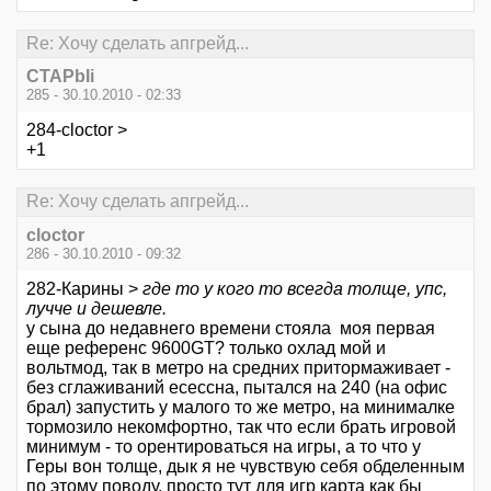
Re: Хочу сделать апгрейд...
CTAPbIi
285 - 30.10.2010 - 02:33
284-cloctor >
+1
Re: Хочу сделать апгрейд...
cloctor
286 - 30.10.2010 - 09:32
282-Карины >
где то у кого то всегда толще, упс,
лучче и дешевле.
у сына до недавнего времени стояла моя первая
еще референс 9600GT? только охлад мой и
вольтмод, так в метро на средних притормаживает -
без сглаживаний есессна, пытался на 240 (на офис
брал) запустить у малого то же метро, на минималке
тормозило некомфортно, так что если брать игровой
минимум - то орентироваться на игры, а то что у
Геры вон толще, дык я не чувствую себя обделенным
по этому поводу, просто тут для игр карта как бы