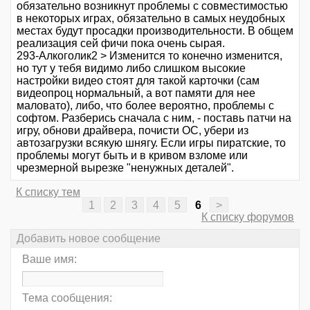
обязательно возникнут проблемы с совместимостью
в некоторых играх, обязательно в самых неудобных
местах будут просадки производительности. В общем
реализация сей фичи пока очень сырая.
293-Алкоголик2 > Изменится то конечно изменится,
но тут у тебя видимо либо слишком высокие
настройки видео стоят для такой карточки (сам
видеопроц нормальный, а вот памяти для нее
маловато), либо, что более вероятно, проблемы с
софтом. Разберись сначала с ним, - поставь патчи на
игру, обнови драйвера, почисти ОС, убери из
автозагрузки всякую шнягу. Если игры пиратские, то
проблемы могут быть и в кривом взломе или
чрезмерной вырезке "ненужных деталей".
К списку тем
1
2
3
4
5
6
>
К списку форумов
Добавить новое сообщение
Ваше имя:
Тема сообщения: