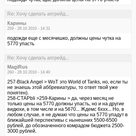
Re: Хочу сделать апгрейд...
Карины
259 - 28.10.2010 - 14:31
подожди еще с месячишко, должны цены чутка на
5770 упасть
Re: Хочу сделать апгрейд...
MagiRus
260 - 28.10.2010 - 14:40
257-Black Angel > WoT это World of Tanks, но, если ты
не знаешь этой аббревиатуры, то ответ твой уже
понятен).
258-CTAPbIi >259-Карины > да, через месяц не
только цены на 5770 должны упасть, но и на другие
видюхи, в том числе и на 5670... Ждемс 6ххх... Но, в
любом случае, я не думаю что цены на 5770 упадут в
ближайшей перспективы с нынешних 5500-6500
рублей, до обозначенного комрадом бюджета 2500-
3000 рублей.