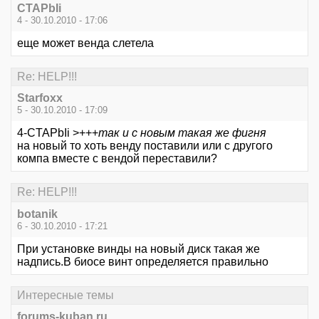
CTAPbIi
4 - 30.10.2010 - 17:06
еще может венда слетела
Re: HELP!!!
Starfoxx
5 - 30.10.2010 - 17:09
4-CTAPbIi >+++
так и с новым такая же фигня
на новый то хоть венду поставили или с другого
компа вместе с вендой переставили?
Re: HELP!!!
botanik
6 - 30.10.2010 - 17:21
При установке винды на новый диск такая же
надпись.В биосе винт определяется правильно
Интересные темы
forums-kuban.ru