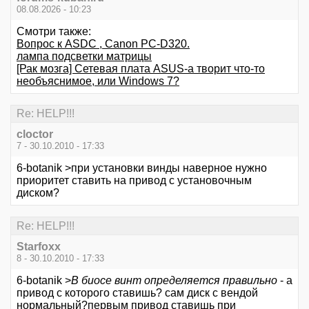
08.08.2026 - 10:23
Смотри также:
Вопрос к ASDC , Canon PC-D320.
лампа подсветки матрицы
[Рак мозга] Сетевая плата ASUS-а творит что-то
необъяснимое, или Windows 7?
Re: HELP!!!
cloctor
7 - 30.10.2010 - 17:33
6-botanik >при установки винды наверное нужно
приоритет ставить на привод с установочным
диском?
Re: HELP!!!
Starfoxx
8 - 30.10.2010 - 17:33
6-botanik >
В биосе винт определяется правильно
- а
привод с которого ставишь? сам диск с вендой
нормальный?первым привод ставишь при