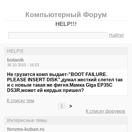
Компьютерный Форум
HELP!!!
Найти!
HELP!!!
botanik
30.10.2010 - 16:53
Не грузится комп выдает-"BOOT FAILURE.
PLEASE INSERT DISK",думал жесткий слетел так
и с новым такая же фигня.Мамка Giga EP35C
DS3R,может ей кирдык пришел?
К списку тем
1
>
К списку форумов
Интересные темы
forums-kuban.ru