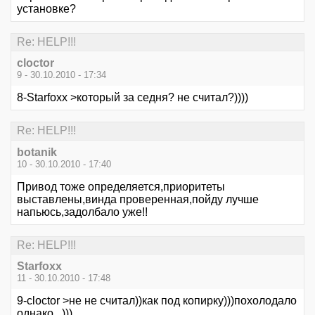
установке?
Re: HELP!!!
cloctor
9 - 30.10.2010 - 17:34
8-Starfoxx >который за седня? не считал?))))
Re: HELP!!!
botanik
10 - 30.10.2010 - 17:40
Привод тоже определяется,приоритеты
выставлены,винда проверенная,пойду лучше
напьюсь,задолбало уже!!
Re: HELP!!!
Starfoxx
11 - 30.10.2010 - 17:48
9-cloctor >не не считал))как под копирку)))похолодало
однако...)))