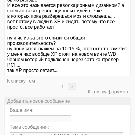
И все это называется революционным дизайном? а
сколько таких революционных идей в 7-ке
в которых пока разберешься мозги сломаешь....
вот потому в люди в XP и сидят...потому что все
просто, все работает
=========
ну и че из-за этого снизится общая
производительность?
ну понизится скажем на 10-15 %, этого кто то заметит
у меня час вообще XP стоит на новом винте WD
черном который подключен через сата контролер
PCI....
так XP просто летает....
К списку тем
1
>
К списку форумов
Добавить новое сообщение
Ваше имя:
Тема сообщения: