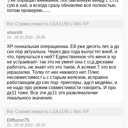
:) не обращал внимания, поставленную винду с СП2
сую в хаб, и всегда сразу обновляю все полностью,
потом проверяю.......
Re: Совместимость LGA1156 с Win XP
shoroh
14 - 28.10.2010 - 20:06
ХР-гениальная операционка. Ей уже десять лет, а до
сих пор актуальна. Через два года выпустят вин8, и
что, приучаться к ней? Единственное что меня в хр
не устраивает- так это не умеет она с ссд дисками
работать, не знает что это такое. А всякие 7 это все
украшалки. Толку от них никакого нет. Плюс
несовместимост ь с старым железом, исправно
работающим до сих пор- принтеры, адсл модемы, и
не надо про режим совместимости говорить. И про
дх11 тоже. Все эти дх11 это развлекалочки
локального значения.
Re: Совместимость LGA1156 с Win XP
Diffuzor75
15 - 28.10.2010 - 20:15