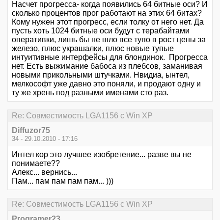
Насчет прогресса- когда появились 64 битные оси? И
сколько процентов прог работают на этих 64 битах?
Кому нужен этот прогресс, если толку от него нет. Да
пусть хоть 1024 битные оси будут с терабайтами
оперативки, лишь бы не шло все тупо в рост цены за
железо, плюс украшалки, плюс новые тупые
интуитивные интерфейсы для блондинок. Прогресса
нет. Есть выжимание бабоса из плебсов, заманивая
новыми прикольными штучками. Нвидиа, ынтел,
мелкософт уже давно это поняли, и продают одну и
ту же хрень под разными именами сто раз.
Re: Совместимость LGA1156 с Win XP
Diffuzor75
34 - 29.10.2010 - 17:16
Интел кор это лучшее изобретение... разве вы не
понимаете??
Алекс... вернись...
Пам... пам пам пам пам... )))
Re: Совместимость LGA1156 с Win XP
Programer23