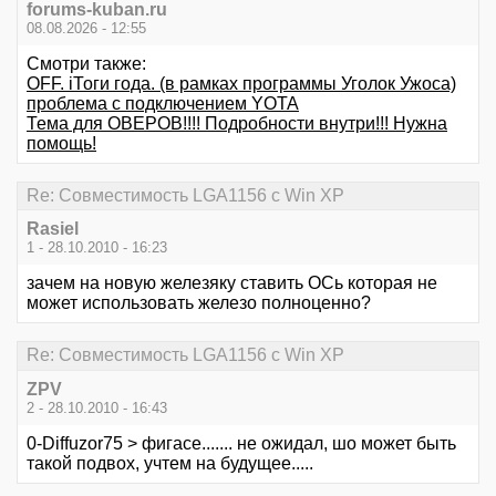
forums-kuban.ru
08.08.2026 - 12:55
Смотри также:
OFF. iТоги года. (в рамках программы Уголок Ужоса)
проблема с подключением YOTA
Тема для ОВЕРОВ!!!! Подробности внутри!!! Нужна
помощь!
Re: Совместимость LGA1156 с Win XP
Rasiel
1 - 28.10.2010 - 16:23
зачем на новую железяку ставить ОСь которая не
может использовать железо полноценно?
Re: Совместимость LGA1156 с Win XP
ZPV
2 - 28.10.2010 - 16:43
0-Diffuzor75 > фигасе....... не ожидал, шо может быть
такой подвох, учтем на будущее.....