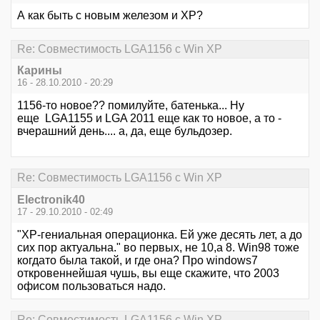
А как быть с новым железом и XP?
Re: Совместимость LGA1156 с Win XP
Карины
16 - 28.10.2010 - 20:29
1156-то новое?? помилуйте, батенька... Ну
еще LGA1155 и LGA 2011 еще как то новое, а то -
вчерашний день.... а, да, еще бульдозер.
Re: Совместимость LGA1156 с Win XP
Electronik40
17 - 29.10.2010 - 02:49
"ХР-гениальная операционка. Ей уже десять лет, а до
сих пор актуальна." во первых, не 10,а 8. Win98 тоже
когдато была такой, и где она? Про windows7
откровеннейшая чушь, вы еще скажите, что 2003
офисом пользоваться надо.
Re: Совместимость LGA1156 с Win XP