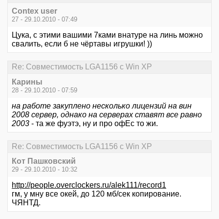
Contex user
27 - 29.10.2010 - 07:49
Цука, с этими вашими 7ками внатуре на линь можно
свалить, если б не чёртавы игрушки! ))
Re: Совместимость LGA1156 с Win XP
Карины
28 - 29.10.2010 - 07:59
на работе закуплено несколько лицензий на вин
2008 сервер, однако на серверах ставят все равно
2003
- та же фуэтэ, ну и про офЕс то жи.
Re: Совместимость LGA1156 с Win XP
Кот Пашковский
29 - 29.10.2010 - 10:32
http://people.overclockers.ru/alek111/record1
гм, у мну все окей, до 120 мб/сек копирование.
ЧЯНТД.