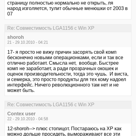
страницу полностью нормально не открыть, ля
народ изголяется, тулит обычные менюшки от 2003 в
07
Re: Совместимость LGA1156 с Win XP
shoroh
21 - 29.10.2010 - 04:21
17- я просто не вижу причин засорять свой комп
бесконечно новыми операционками, если и так все
отлично работает. Смысла нет, вообще. Быстрее
комп не заработает, а ради прозрачных окошек и
оценок производительности, тогда это чушь. И виста,
и семерка, это просто продукты для тех кому надоел
интерфейс. Ничего революционного там нет и не
может быть.
Re: Совместимость LGA1156 с Win XP
Contex user
22 - 29.10.2010 - 04:58
12-shoroh--> плюс стопицот. Постараюсь на ХР как
можно дольше просидеть, вымораживают все эти