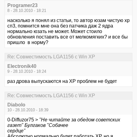
Programer23
8 - 28.10.2010 - 18:21
насколько я понял из статьи, то автор юзам чистую хр
сп3, помнится мне она без патчика даж 2 ядра
нормально юзать не может. Может стоило
обновления поставить все от мелкомягких? и все бы
пришло в норму?
Re: Совместимость LGA1156 с Win XP
Electronik40
9 - 28.10.2010 - 18:24
раз дрова выпускаются на XP проблем не будет
Re: Совместимость LGA1156 с Win XP
Diabolo
10 - 28.10.2010 - 18:39
0-Diffuzor75 >
"Не читайте за обедом советских
газет" Булгаков "Собачее
сердце"
Абсолютно нормально будет работать ХР, но я