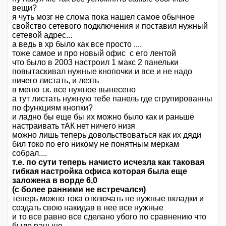
вещи?
я чуть мозг не слома пока нашел самое обычное
свойство сетевого подключения и поставил нужный
сетевой адрес...
а ведь в xp было как все просто ....
тоже самое и про новый офис с его лентой
что было в 2003 настроил 1 макс 2 панельки
повытаскивал нужные кнопочки и все и не надо
ничего листать, и лезть
в меню т.к. все нужное вынесено
а тут листать нужную тебе панель где сгрупированны
по функциям кнопки?
и ладно бы еще бы их можно было как и раньше
настраивать тАК нет ничего низя
можно лишь теперь довольствоваться как их дяди
бил токо по его никому не понятным меркам
собрал....
т.е. по сути теперь начисто исчезла как таковая
гибкая настройка офиса которая была еще
заложена в ворде 6,0
(с более ранними не встречался)
теперь можно тока отключать не нужные вкладки и
создать свою накидав в нее все нужные
и то все равно все сделано убого по сравнению что
было раньше