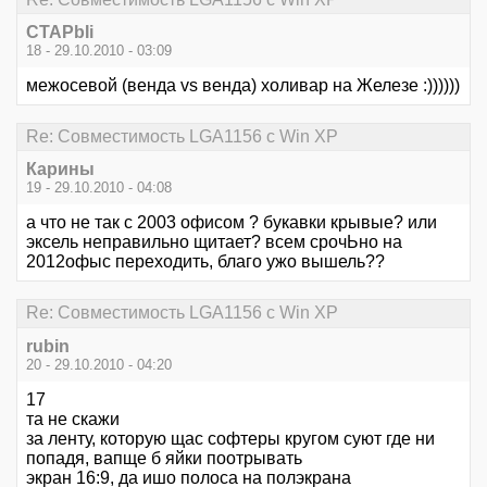
CTAPbIi
18 - 29.10.2010 - 03:09
межосевой (венда vs венда) холивар на Железе :))))))
Re: Совместимость LGA1156 с Win XP
Карины
19 - 29.10.2010 - 04:08
а что не так с 2003 офисом ? букавки крывые? или
эксель неправильно щитает? всем срочЬно на
2012офыс переходить, благо ужо вышель??
Re: Совместимость LGA1156 с Win XP
rubin
20 - 29.10.2010 - 04:20
17
та не скажи
за ленту, которую щас софтеры кругом суют где ни
попадя, вапще б яйки поотрывать
экран 16:9, да ишо полоса на полэкрана