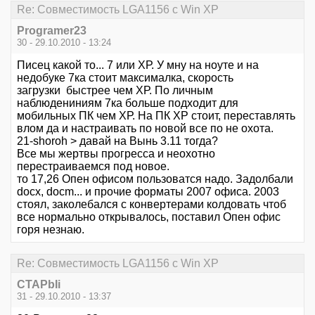
Re: Совместимость LGA1156 с Win XP
Programer23
30 - 29.10.2010 - 13:24
Писец какой то... 7 или ХР. У мну на ноуте и на
недобуке 7ка стоит максималка, скорость
загрузки быстрее чем ХР. По личным
наблюдениниям 7ка больше подходит для
мобильных ПК чем ХР. На ПК ХР стоит, переставлять
влом да и настраивать по новой все по не охота.
21-shoroh > давай на Вынь 3.11 тогда?
Все мы жертвы прогресса и неохотно
перестраиваемся под новое.
то 17,26 Опен офисом пользоватся надо. Задолбали
docx, docm... и прочие форматы 2007 офиса. 2003
стоял, заколебался с конвертерами колдовать чтоб
все нормально открывалось, поставил Опен офис
горя незнаю.
Re: Совместимость LGA1156 с Win XP
CTAPbIi
31 - 29.10.2010 - 13:37