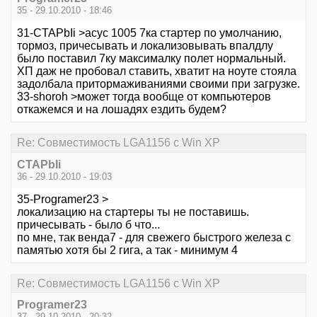
35 - 29.10.2010 - 18:46
31-CTAPbIi >асус 1005 7ка стартер по умолчанию,
тормоз, причесывать и локализовывать впалдлу
было поставил 7ку максималку полет нормальный.
ХП даж не пробовал ставить, хватит на ноуте стояла
задолбала притормаживаниями своими при загрузке.
33-shoroh >может тогда вообще от компьютеров
откажемся и на лошадях ездить будем?
Re: Совместимость LGA1156 с Win XP
CTAPbIi
36 - 29.10.2010 - 19:03
35-Programer23 >
локализацию на стартеры ты не поставишь.
причесывать - было б что...
по мне, так венда7 - для свежего быстрого железа с
памятью хотя бы 2 гига, а так - минимум 4
Re: Совместимость LGA1156 с Win XP
Programer23
37 - 29.10.2010 - 20:32