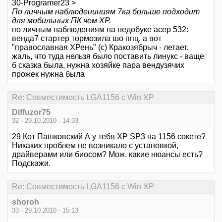
30-Programer23 >
По личным наблюдениниям 7ка больше подходит
для мобильных ПК чем ХР.
по личным наблюдениям на недобуке асер 532:
венда7 стартер тормозила шо ппц, а вот
"православная ХРень" (с) Кракозябрыч - летает.
жаль, что туда нельзя было поставить линукс - ваще
б сказка была, нужна хозяйке пара вендузячих
прожек нужна была
Re: Совместимость LGA1156 с Win XP
Diffuzor75
32 - 29.10.2010 - 14:33
29 Кот Пашковский А у тебя XP SP3 на 1156 сокете?
Никаких проблем не возникало с установкой,
драйверами или биосом? Мож. какие нюансы есть?
Подскажи.
Re: Совместимость LGA1156 с Win XP
shoroh
33 - 29.10.2010 - 15:13