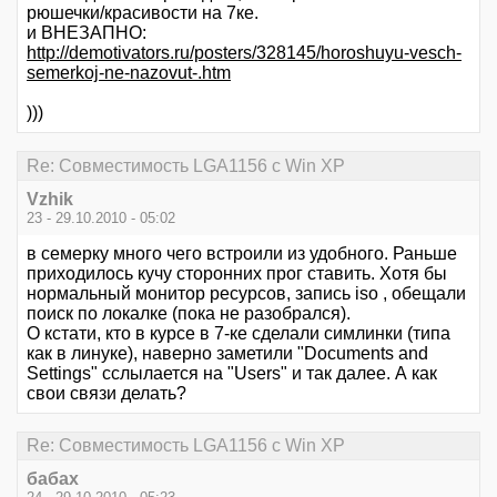
рюшечки/красивости на 7ке.
и ВНЕЗАПНО:
http://demotivators.ru/posters/328145/horoshuyu-vesch-
semerkoj-ne-nazovut-.htm
)))
Re: Совместимость LGA1156 с Win XP
Vzhik
23 - 29.10.2010 - 05:02
в семерку много чего встроили из удобного. Раньше
приходилось кучу сторонних прог ставить. Хотя бы
нормальный монитор ресурсов, запись iso , обещали
поиск по локалке (пока не разобрался).
О кстати, кто в курсе в 7-ке сделали симлинки (типа
как в линуке), наверно заметили "Documents and
Settings" сслылается на "Users" и так далее. А как
свои связи делать?
Re: Совместимость LGA1156 с Win XP
бабах