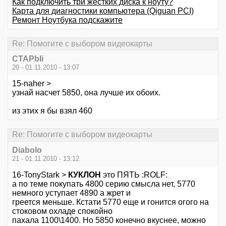
Как подключить три жёстких диска к ноуту?
Карта для диагностики компьютера (Qiguan PCI)
Ремонт Ноутбука подскажите
Re: Помогите с выбором видеокарты
CTAPbIi
20 - 01.11.2010 - 13:07
15-naher >
узнай насчет 5850, она лучше их обоих.
из этих я бы взял 460
Re: Помогите с выбором видеокарты
Diabolo
21 - 01.11.2010 - 13:12
16-TonyStark >
КУКЛОН
это ПЯТЬ :ROLF:
а по теме покупать 4800 серию смысла нет, 5770
немного уступает 4890 а жрет и
греется меньше. Кстати 5770 еще и гонится огого на
стоковом охладе спокойно
пахала 1100\1400. Но 5850 конечно вкуснее, можно