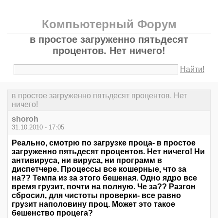
Компьютерный Форум
в простое загруженно пятьдесят
процентов. Нет ничего!
Найти!
в простое загруженно пятьдесят процентов. Нет
ничего!
shoroh
31.10.2010 - 17:05
Реально, смотрю по загрузке проца- в простое
загруженно пятьдесят процентов. Нет ничего! Ни
антивируса, ни вируса, ни программ в
диспетчере. Процессы все кошерные, что за
на?? Темпа из за этого бешеная. Одно ядро все
время грузит, почти на полную. Че за?? Разгон
сбросил, для чистоты проверки- все равно
грузит наполовину проц. Может это такое
бешенство процега?