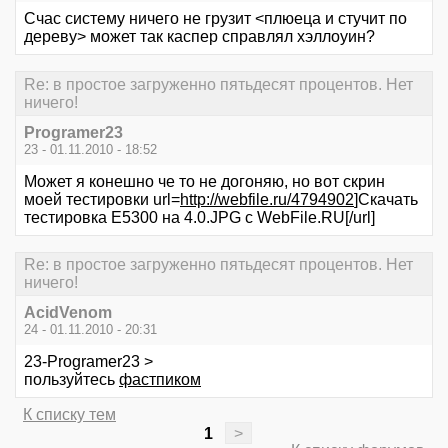
Счас систему ничего не грузит <плюеца и стучит по
дереву> может так каспер справлял хэллоуин?
Re: в простое загруженно пятьдесят процентов. Нет
ничего!
Programer23
23 - 01.11.2010 - 18:52
Может я конешно че то не догоняю, но вот скрин
моей тестировки url=
http://webfile.ru/4794902
]Скачать
тестировка Е5300 на 4.0.JPG с WebFile.RU[/url]
Re: в простое загруженно пятьдесят процентов. Нет
ничего!
AcidVenom
24 - 01.11.2010 - 20:31
23-Programer23 >
пользуйтесь
фастпиком
К списку тем
1
>