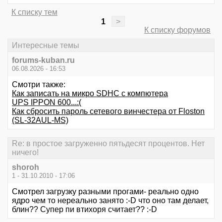
К списку тем
1
>
К списку форумов
Интересные темы
forums-kuban.ru
06.08.2026 - 16:53
Смотри также:
Как записать на микро SDHC с компютера
UPS IPPON 600...:(
Как сбросить пароль сетевого винчестера от Floston
(SL-32AUL-MS)
Re: в простое загруженно пятьдесят процентов. Нет
ничего!
shoroh
1 - 31.10.2010 - 17:06
Смотрел загрузку разными прогами- реально одно
ядро чем то нереально занято :-D что оно там делает,
блин?? Супер пи втихоря считает?? :-D