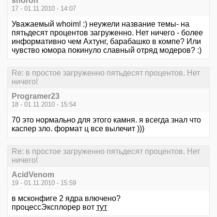
shoroh
17 - 01.11.2010 - 14:07
Уважаемый whoim! :) неужели название темы- на
пятьдесят процентов загруженно. Нет ничего - более
информативно чем Ахтунг, барабашко в компе? Или
чувство юмора покинуло славный отряд модеров? :)
Re: в простое загруженно пятьдесят процентов. Нет
ничего!
Programer23
18 - 01.11.2010 - 15:54
70 это нормально для этого камня. я всегда знал что
каспер зло. формат ц все вылечит )))
Re: в простое загруженно пятьдесят процентов. Нет
ничего!
AcidVenom
19 - 01.11.2010 - 15:59
в мсконфиге 2 ядра влючено?
процессЭксплорер вот
тут