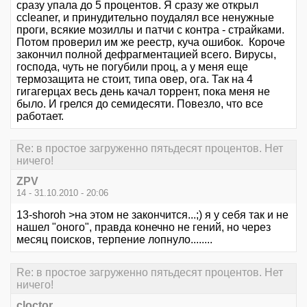
сразу упала до 5 процентов. Я сразу же открыл
ccleaner, и принудительно поудалял все ненужные
проги, всякие мозиллы и патчи с контра - страйками.
Потом проверил им же реестр, куча ошибок. Короче
закончил полной дефрагментацией всего. Вирусы,
господа, чуть не погубили проц, а у меня еще
термозащита не стоит, типа овер, ога. Так на 4
гигагерцах весь день качал торрент, пока меня не
было. И грелся до семидесяти. Повезло, что все
работает.
Re: в простое загруженно пятьдесят процентов. Нет
ничего!
ZPV
14 - 31.10.2010 - 20:06
13-shoroh >на этом не закончится...;) я у себя так и не
нашел "оного", правда конечно не гений, но через
месяц поисков, терпение лопнуло........
Re: в простое загруженно пятьдесят процентов. Нет
ничего!
cloctor