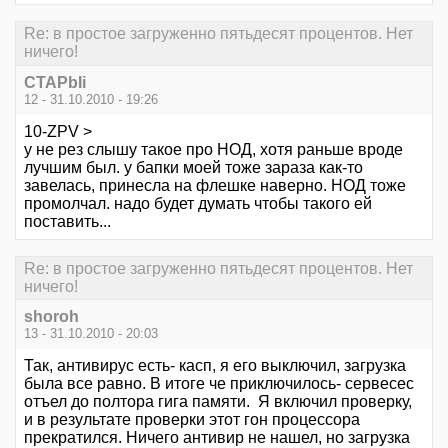
Re: в простое загруженно пятьдесят процентов. Нет
ничего!
CTAPbIi
12 - 31.10.2010 - 19:26
10-ZPV >
у не рез слышу такое про НОД, хотя раньше вроде
лучшим был. у бапки моей тоже зараза как-то
завелась, принесла на флешке наверно. НОД тоже
промолчал. надо будет думать чтобы такого ей
поставить...
Re: в простое загруженно пятьдесят процентов. Нет
ничего!
shoroh
13 - 31.10.2010 - 20:03
Так, антивирус есть- касп, я его выключил, загрузка
была все равно. В итоге че приключилось- сервесес
отъел до полтора гига памяти. Я включил проверку,
и в результате проверки этот гон процессора
прекратился. Ничего антивир не нашел, но загрузка