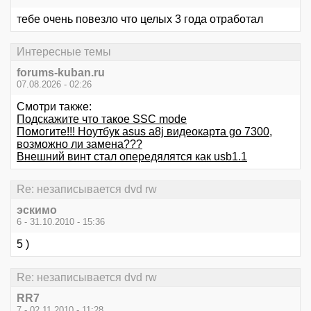
тебе очень повезло что целых 3 года отработал
Интересные темы
forums-kuban.ru
07.08.2026 - 02:26
Смотри также:
Подскажите что такое SSC mode
Помогите!!! Ноутбук asus a8j видеокарта go 7300,
возможно ли замена???
Внешний винт стал опередялятся как usb1.1
Re: незаписывается dvd rw
эскимо
6 - 31.10.2010 - 15:36
5 )
Re: незаписывается dvd rw
RR7
7 - 02.11.2010 - 11:28