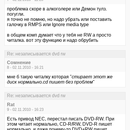
проблема скоре в алкоголере или Демон тулз.
погугли.
я точно не помню, но надо убрать или поставить
галочку в RMPS или Ignore media type
в общем комп думает что у тебя не RW а просто
читалка. вот эту функцию и надо обрубить
Re: незаписывается dvd rw
Сомнение
8 - 02.11.2010 - 16:21
мне б такую читалку которая "
стирает этот же
диск нормально.cd пишет без проблем
"
Re: незаписывается dvd rw
Rat
9 - 02.11.2010 - 16:23
Есть привод NEC, перестал писать DVD-RW. При
этом читает нормально, CD-R/RW, DVD-R пишет
нормально, и даже почему-то DVD+RW пишет.