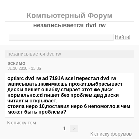
Компьютерный Форум
незаписывается dvd rw
Найти!
незаписывается dvd rw
эскимо
31.10.2010 - 13:35
optiarc dvd rw ad 7191A scsi перестал dvd rw
записывать,нажимаешь прожиг,выбрасывает
диск и пишет ошибку.стирает этот же диск
нормально.cd пишет без проблем.двд диски
читает и открывает.
стояла неро 10,поставил неро 6 непомогло.в чем
может быть проблема?
К списку тем
1
>
К списку форумов