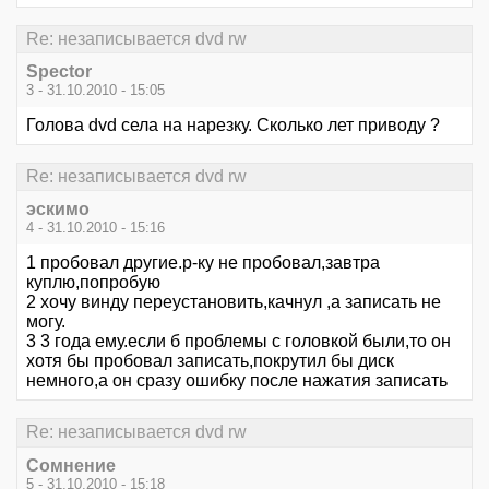
Re: незаписывается dvd rw
Spector
3 - 31.10.2010 - 15:05
Голова dvd села на нарезку. Сколько лет приводу ?
Re: незаписывается dvd rw
эскимо
4 - 31.10.2010 - 15:16
1 пробовал другие.р-ку не пробовал,завтра
куплю,попробую
2 хочу винду переустановить,качнул ,а записать не
могу.
3 3 года ему.если б проблемы с головкой были,то он
хотя бы пробовал записать,покрутил бы диск
немного,а он сразу ошибку после нажатия записать
Re: незаписывается dvd rw
Сомнение
5 - 31.10.2010 - 15:18