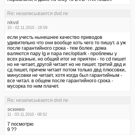
Re: незаписывается dvd rw
nkvd
10 - 02.11.2010 - 18:59
если учесть нынешнее качество приводов
удивительно что они вообще хоть чего то пишут. а уж
после гарантийного срока - тем более. дома
валяются пару lg и пара nec/optiark - проблемы у
всех разные, но общий итог не приятен - то cd пишет
но не читает, другой читает но не пишет. третий двд и
сд пишет, причем читает потом только двд плюсовки,
минусовки не читает, хотя когда был гарантийным -
все читал. в общем после гарантийного срока -
мусорка по ним плачет.
Re: незаписывается dvd rw
эскимо
11 - 03.11.2010 - 08:52
7 посмотрю
9 ??