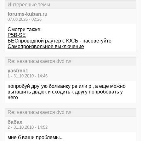
Интересные темы
forums-kuban.ru
07.08.2026 - 02:26
Смотри также:
P5B-SE
БЕСпроводной раутер с ЮСБ - насоветуйте
Самопроизвольное выключение
Re: незаписывается dvd rw
yastreb1
1 - 31.10.2010 - 14:46
попробуй другую болванку рв или р , а еще можно
вытащить двдюк и сходить к другу попробовать у
него
Re: незаписывается dvd rw
бабах
2 - 31.10.2010 - 14:52
мне б ваши проблемы...