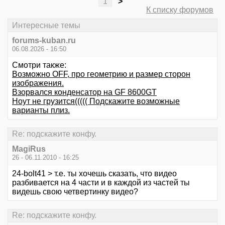
1
>
К списку форумов
Интересные темы
forums-kuban.ru
06.08.2026 - 16:50
Смотри также:
Возможно OFF, про геометрию и размер сторон
изображения.
Взорвался конденсатор на GF 8600GT
Ноут не грузится((((( Подскажите возможные
варианты плиз.
Re: подскажите конфу.
MagiRus
26 - 06.11.2010 - 16:25
24-bolt41 > т.е. ты хочешь сказать, что видео
разбивается на 4 части и в каждой из частей ты
видешь свою четвертинку видео?
Re: подскажите конфу.