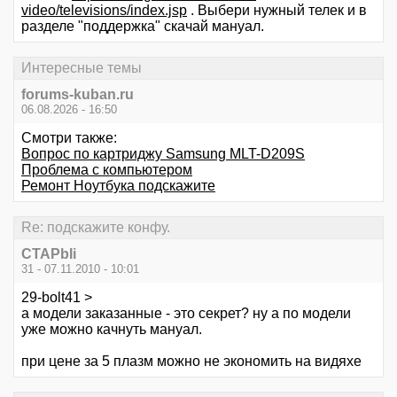
video/televisions/index.jsp
. Выбери нужный телек и в
разделе "поддержка" скачай мануал.
Интересные темы
forums-kuban.ru
06.08.2026 - 16:50
Смотри также:
Вопрос по картриджу Samsung MLT-D209S
Проблема с компьютером
Ремонт Ноутбука подскажите
Re: подскажите конфу.
CTAPbIi
31 - 07.11.2010 - 10:01
29-bolt41 >
а модели заказанные - это секрет? ну а по модели
уже можно качнуть мануал.
при цене за 5 плазм можно не экономить на видяхе