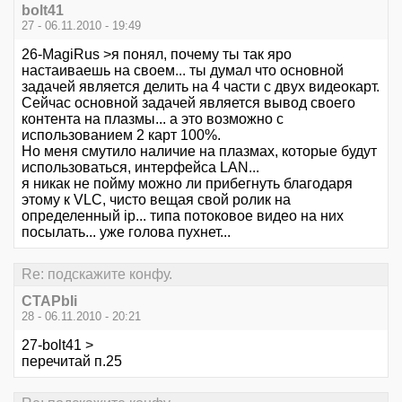
bolt41
27 - 06.11.2010 - 19:49
26-MagiRus >я понял, почему ты так яро
настаиваешь на своем... ты думал что основной
задачей является делить на 4 части с двух видеокарт.
Сейчас основной задачей является вывод своего
контента на плазмы... а это возможно с
использованием 2 карт 100%.
Но меня смутило наличие на плазмах, которые будут
использоваться, интерфейса LAN...
я никак не пойму можно ли прибегнуть благодаря
этому к VLC, чисто вещая свой ролик на
определенный ip... типа потоковое видео на них
посылать... уже голова пухнет...
Re: подскажите конфу.
CTAPbIi
28 - 06.11.2010 - 20:21
27-bolt41 >
перечитай п.25