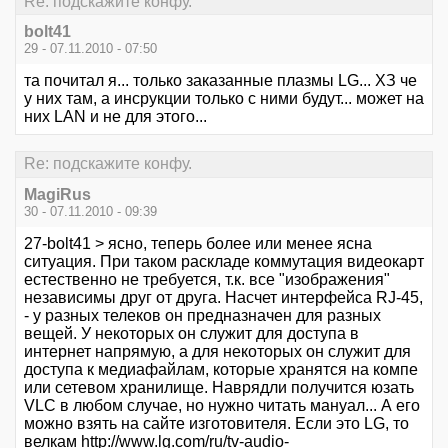
Re: подскажите конфу.
bolt41
29 - 07.11.2010 - 07:50
та почитал я... только заказанные плазмы LG... ХЗ че
у них там, а инсрукции только с ними будут... может на
них LAN и не для этого...
Re: подскажите конфу.
MagiRus
30 - 07.11.2010 - 09:39
27-bolt41 > ясно, теперь более или менее ясна
ситуация. При таком раскладе коммутация видеокарт
естественно не требуется, т.к. все "изображения"
независимы друг от друга. Насчет интерфейса RJ-45,
- у разных телеков он предназначен для разных
вещей. У некоторых он служит для доступа в
интернет напрямую, а для некоторых он служит для
доступа к медиафайлам, которые хранятся на компе
или сетевом хранилище. Наврядли получится юзать
VLC в любом случае, но нужно читать мануал... А его
можно взять на сайте изготовителя. Если это LG, то
велкам
http://www.lg.com/ru/tv-audio-