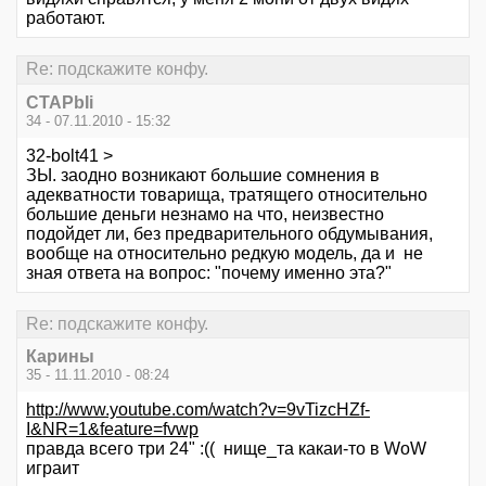
работают.
Re: подскажите конфу.
CTAPbIi
34 - 07.11.2010 - 15:32
32-bolt41 >
ЗЫ. заодно возникают большие сомнения в
адекватности товарища, тратящего относительно
большие деньги незнамо на что, неизвестно
подойдет ли, без предварительного обдумывания,
вообще на относительно редкую модель, да и не
зная ответа на вопрос: "почему именно эта?"
Re: подскажите конфу.
Карины
35 - 11.11.2010 - 08:24
http://www.youtube.com/watch?v=9vTizcHZf-
I&NR=1&feature=fvwp
правда всего три 24" :(( нище_та какаи-то в WoW
играит