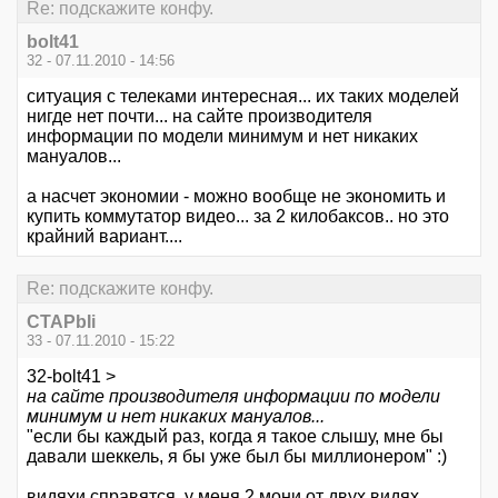
Re: подскажите конфу.
bolt41
32 - 07.11.2010 - 14:56
ситуация с телеками интересная... их таких моделей
нигде нет почти... на сайте производителя
информации по модели минимум и нет никаких
мануалов...
а насчет экономии - можно вообще не экономить и
купить коммутатор видео... за 2 килобаксов.. но это
крайний вариант....
Re: подскажите конфу.
CTAPbIi
33 - 07.11.2010 - 15:22
32-bolt41 >
на сайте производителя информации по модели
минимум и нет никаких мануалов...
"если бы каждый раз, когда я такое слышу, мне бы
давали шеккель, я бы уже был бы миллионером" :)
видяхи справятся, у меня 2 мони от двух видях