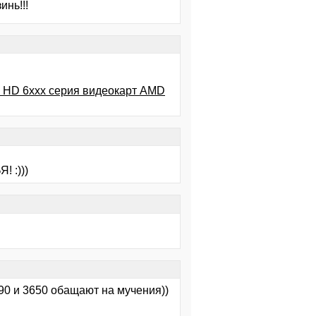
инь!!!
а HD 6xxx серия видеокарт AMD
 :)))
890 и 3650 обащают на мучения))