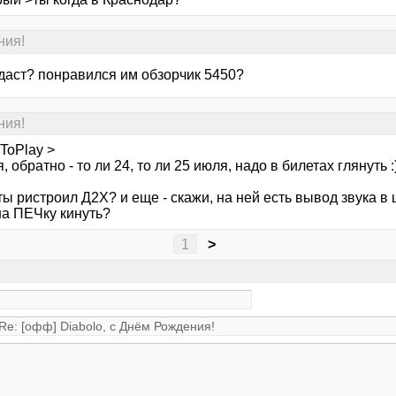
ния!
аст? понравился им обзорчик 5450?
ния!
ToPlay >
, обратно - то ли 24, то ли 25 июля, надо в билетах глянуть :
ты ристроил Д2Х? и еще - скажи, на ней есть вывод звука в 
на ПЕЧку кинуть?
1
>