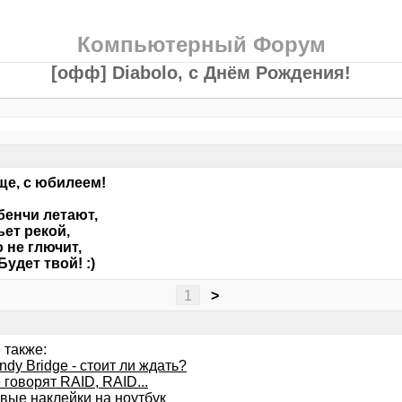
Компьютерный Форум
[офф] Diabolo, с Днём Рождения!
е, с юбилеем!
бенчи летают,
ьет рекой,
 не глючит,
Будет твой! :)
1
>
 также:
andy Bridge - стоит ли ждать?
 говорят RAID, RAID...
вые наклейки на ноутбук