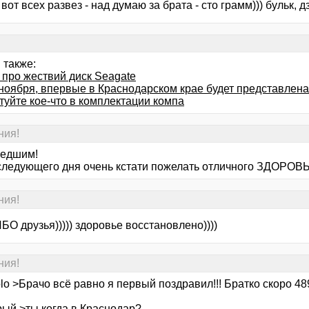
 вот всех развез - над думаю за брата - сто грамм))) бульк, дз
 также:
 про жествий диск Seagate
 ноября, впервые в Краснодарском крае будет представлен
туйте кое-что в комплектации компа
ния!
едшим!
следующего дня очень кстати пожелать отличного ЗДОРОВЬЯ!
ния!
О друзья))))) здоровье восстановлено))))
ния!
lo >Брачо всё равно я первый поздравил!!! Братко скоро 4
рый >ты когда в Краснодар?