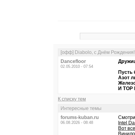
[офф] Diabolo, с Днём Рождения!
Dancefloor
Дружищ
02.05.2010 - 07:54
Пусть 
Азот л
Железо
И TOP 
К списку тем
Интересные темы
forums-kuban.ru
Смотри
06.08.2026 - 08:48
Intel D
Вот все
Винило