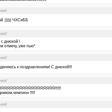
ния!
й :))))) ЧХСиББ
ния!
 с днюхой !
ем отмечу, уже пью*
ния!
диняюсь к поздравлениям! С днюхой!!!
ния!
 ЯЯЯЯЯЯЯЯЯЯЯЯЯЯЯЯЯЯЯ!!!!!!
ником,чемпион !!!!!
ния!