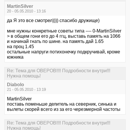
MartinSilver
20 - 05.05.2010 - 13:16
да Я это все смотрел)))) спасибо дружище)
мне нужны конкретные советы типа ---- 0-MartinSilver
> в общем гони его до 4 ггц, выставь память на 1066
и начинай гнать по шине. на память дай 1.65
на проц 1.45
остальные напруги потихонечку подкручивай, кроме
южника
Re: Тема для ОВЕРОВ!!!! Подробности внутри!!!
Нужна помощь!
Diabolo
21 - 05.05.2010 - 13:19
MartinSilver
поставь поменьше делитель на северник, синька и
вылеты скорей всего из за его черезмерной частоты
Re: Тема для ОВЕРОВ!!!! Подробности внутри!!!
Нужна помощь!