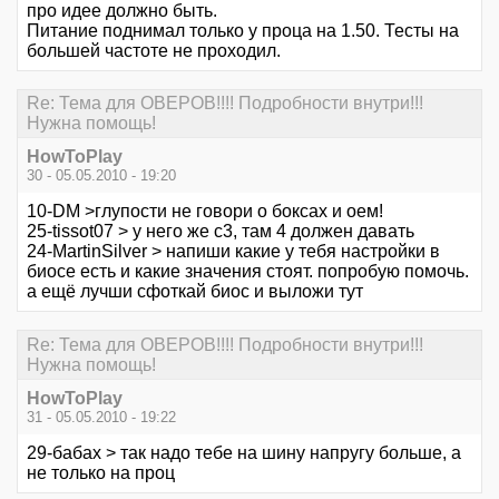
про идее должно быть.
Питание поднимал только у проца на 1.50. Тесты на
большей частоте не проходил.
Re: Тема для ОВЕРОВ!!!! Подробности внутри!!!
Нужна помощь!
HowToPlay
30 - 05.05.2010 - 19:20
10-DM >глупости не говори о боксах и оем!
25-tissot07 > у него же с3, там 4 должен давать
24-MartinSilver > напиши какие у тебя настройки в
биосе есть и какие значения стоят. попробую помочь.
а ещё лучши сфоткай биос и выложи тут
Re: Тема для ОВЕРОВ!!!! Подробности внутри!!!
Нужна помощь!
HowToPlay
31 - 05.05.2010 - 19:22
29-бабах > так надо тебе на шину напругу больше, а
не только на проц