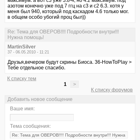
максимум. а вот с3 уже 3.8-4, но 4.2 максимум. под
азотом конечно уже под 7 ггц на с3 и с2 6.3. хотя у
меня был 940, который под каскадом 4.6 только мог.
в общем особо убогий проц был))
Re: Тема для ОВЕРОВ!!!! Подробности внутри!!!
Нужна помощь!
MartinSilver
37 - 06.05.2010 - 11:21
Друзья,вечером будут скрины Биоса. 36-HowToPlay >
Тебе отдельное спасибо.
К списку тем
1
>
К списку форумов
Добавить новое сообщение
Ваше имя:
Тема сообщения: