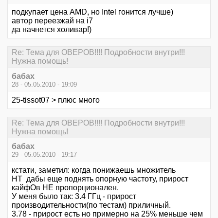
подкупает цена AMD, но Intel гонится лучше)
автор переезжай на i7
да начнется холивар!)
Re: Тема для ОВЕРОВ!!!! Подробности внутри!!!
Нужна помощь!
бабах
28 - 05.05.2010 - 19:09
25-tissot07 > плюс много
Re: Тема для ОВЕРОВ!!!! Подробности внутри!!!
Нужна помощь!
бабах
29 - 05.05.2010 - 19:17
кстати, заметил: когда понижаешь множитель
HT дабы еще поднять опорную частоту, прирост
кайфОв НЕ пропорционален.
У меня было так: 3.4 ГГц - прирост
производительности(по тестам) приличный.
3.78 - прирост есть но примерно на 25% меньше чем