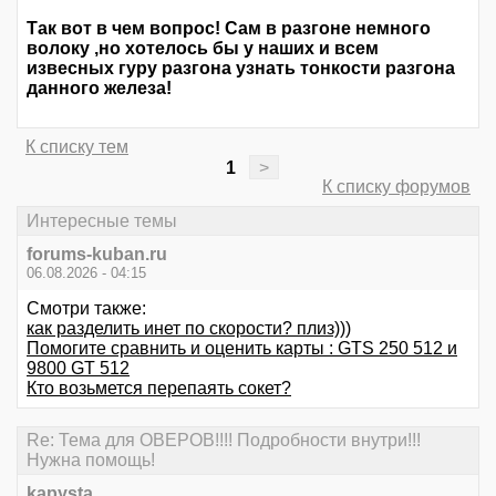
Так вот в чем вопрос! Сам в разгоне немного
волоку ,но хотелось бы у наших и всем
извесных гуру разгона узнать тонкости разгона
данного железа!
К списку тем
1
>
К списку форумов
Интересные темы
forums-kuban.ru
06.08.2026 - 04:15
Смотри также:
как разделить инет по скорости? плиз)))
Помогите сравнить и оценить карты : GTS 250 512 и
9800 GT 512
Кто возьмется перепаять сокет?
Re: Тема для ОВЕРОВ!!!! Подробности внутри!!!
Нужна помощь!
kapysta