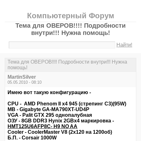
Компьютерный Форум
Тема для ОВЕРОВ!!!! Подробности
внутри!!! Нужна помощь!
Найти!
Тема для ОВЕРОВ!!!! Подробности внутри!!! Нужна
помощь!
MartinSilver
05.05.2010 - 08:10
Имею вот такую конфигурацию -
CPU - AMD Phenom II x4 945 (стрепинг C3)(95W)
MB - Gigabyte GA-MA790XT-UD4P
VGA - Palit GTX 295 однопалубная
ОЗУ - 8GB DDR3 Hynix 2GBx4 маркировка -
HMT125U6AFP8C- H9 NO AA
Cooler - CoolerMaster V8 (2x120 на 1200об)
Б.П. - Corsair 1000W