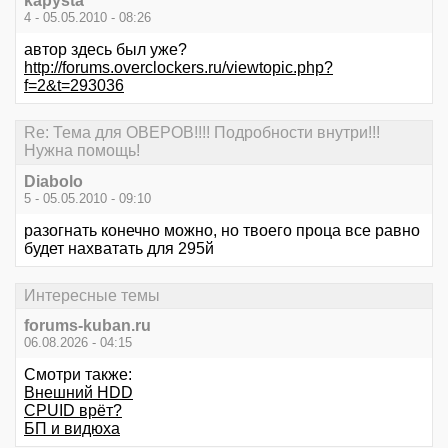
kapysta
4 - 05.05.2010 - 08:26
автор здесь был уже?
http://forums.overclockers.ru/viewtopic.php?
f=2&t=293036
Re: Тема для ОВЕРОВ!!!! Подробности внутри!!!
Нужна помощь!
Diabolo
5 - 05.05.2010 - 09:10
разогнать конечно можно, но твоего проца все равно
будет нахватать для 295й
Интересные темы
forums-kuban.ru
06.08.2026 - 04:15
Смотри также:
Внешний HDD
CPUID врёт?
БП и видюха