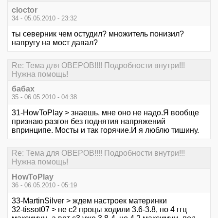
cloctor
34 - 05.05.2010 - 23:32
ты северник чем остудил? множитель понизил?
напругу на мост давал?
Re: Тема для ОВЕРОВ!!!! Подробности внутри!!!
Нужна помощь!
бабах
35 - 06.05.2010 - 04:38
31-HowToPlay > знаешь, мне оно не надо.Я вообще
признаю разгон без поднятия напряжений
впринципе. Мосты и так горячие.И я люблю тишину.
Re: Тема для ОВЕРОВ!!!! Подробности внутри!!!
Нужна помощь!
HowToPlay
36 - 06.05.2010 - 05:19
33-MartinSilver > ждем настроек материнки
32-tissot07 > не с2 процы ходили 3.6-3.8, но 4 ггц