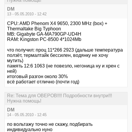
Нужна помощь!
DM
13 - 05.05.2010 - 12:42
CPU: AMD Phenom X4 9650, 2300 MHz (box) +
Thermaltake Big Typhoon
MB: Gigabyte GA-MA790GP-UD4H
RAM: Kingston PC-8500 4*1024Мb
что получил: проц 11*266 2923 (дальше температура
ползёт, термалтайк бессилен, водянку не хочу
мутить)
память 12:6 1063 (не повезло, негоница ну и хрен с
ней)
итоговый разгон около 30%
всё работает отлично (почти год)
Re: Тема для ОВЕРОВ!!!! Подробности внутри!!!
Нужна помощь!
DM
14 - 05.05.2010 - 12:45
по вольтажу точно не скажу, подбирать
индивидуально нуно