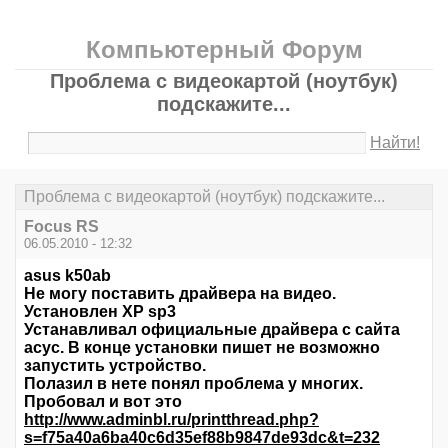
Компьютерный Форум
Проблема с видеокартой (ноутбук)
подскажите...
Найти!
Проблема с видеокартой (ноутбук) подскажите...
Focus RS
06.05.2010 - 12:32
asus k50ab
Не могу поставить драйвера на видео.
Установлен XP sp3
Устанавливал официальные драйвера с сайта
асус. В конце установки пишет не возможно
запустить устройство.
Полазил в нете понял проблема у многих.
Пробовал и вот это
http://www.adminbl.ru/printthread.php?
s=f75a40a6ba40c6d35ef88b9847de93dc&t=232