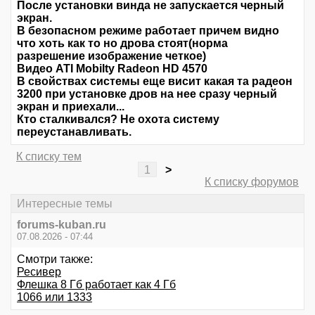
После установки винда не запускается черный
экран.
В безопасном режиме работает причем видно
что хоть как то но дрова стоят(норма
разрешение изображение четкое)
Видео ATI Mobilty Radeon HD 4570
В свойствах системы еще висит какая та радеон
3200 при установке дров на нее сразу черный
экран и приехали...
Кто сталкивался? Не охота систему
переустанавливать.
К списку тем
1
>
К списку форумов
Интересные темы
forums-kuban.ru
07.08.2026 - 07:44
Смотри также:
Ресивер
Флешка 8 Гб работает как 4 Гб
1066 или 1333