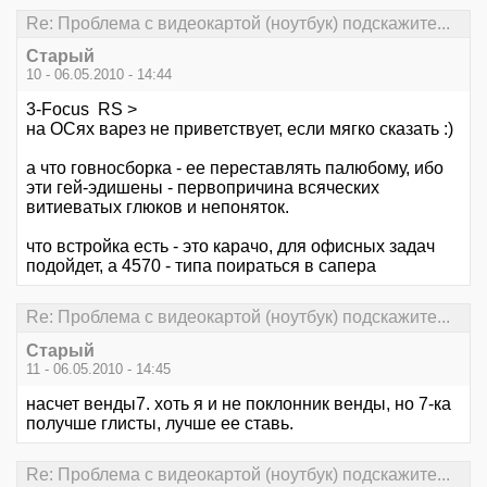
Re: Проблема с видеокартой (ноутбук) подскажите...
Старый
10 - 06.05.2010 - 14:44
3-Focus RS >
на ОСях варез не приветствует, если мягко сказать :)
а что говносборка - ее переставлять палюбому, ибо
эти гей-эдишены - первопричина всяческих
витиеватых глюков и непоняток.
что встройка есть - это карачо, для офисных задач
подойдет, а 4570 - типа поираться в сапера
Re: Проблема с видеокартой (ноутбук) подскажите...
Старый
11 - 06.05.2010 - 14:45
насчет венды7. хоть я и не поклонник венды, но 7-ка
получше глисты, лучше ее ставь.
Re: Проблема с видеокартой (ноутбук) подскажите...