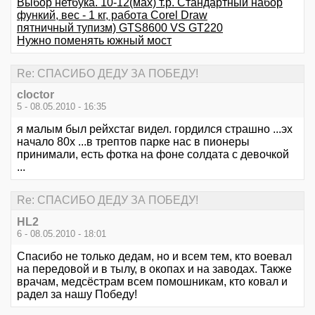
Выбор нетбука. 10-12(мах) т.р. Стандартный набор
функий, вес - 1 кг, работа Corel Draw
пятничный тупизм) GTS8600 VS GT220
Нужно поменять южный мост
Re: СПАСИБО ДЕДУ ЗА ПОБЕДУ!
cloctor
5 - 08.05.2010 - 16:35
я малым был рейхстаг видел. гордился страшно ...эх
начало 80х ...в трептов парке нас в пионеры
принимали, есть фотка на фоне солдата с девочкой
...
Re: СПАСИБО ДЕДУ ЗА ПОБЕДУ!
HL2
6 - 08.05.2010 - 18:01
Спасибо не только дедам, но и всем тем, кто воевал
на передовой и в тылу, в окопах и на заводах. Также
врачам, медсёстрам всем помошникам, кто ковал и
радел за нашу Победу!