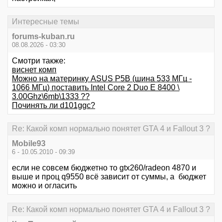
Интересные темы
forums-kuban.ru
08.08.2026 - 03:30
Смотри также:
виснет комп
Можно на материнку ASUS P5B (шина 533 МГц -
1066 МГц) поставить Intel Core 2 Duo E 8400 \
3.00Ghz\6mb\1333 ??
Починять ли d101ggc?
Re: Какой комп нормально понятет GTA 4 и Fallout 3 ?
Mobile93
6 - 10.05.2010 - 09:39
если не совсем бюджетно то gtx260/radeon 4870 и
выше и проц q9550 всё зависит от суммы, а бюджет
можно и огласить
Re: Какой комп нормально понятет GTA 4 и Fallout 3 ?