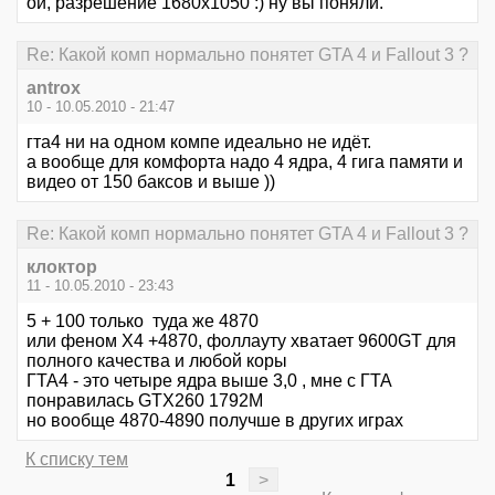
ой, разрешение 1680х1050 :) ну вы поняли.
Re: Какой комп нормально понятет GTA 4 и Fallout 3 ?
antrox
10 - 10.05.2010 - 21:47
гта4 ни на одном компе идеально не идёт.
а вообще для комфорта надо 4 ядра, 4 гига памяти и
видео от 150 баксов и выше ))
Re: Какой комп нормально понятет GTA 4 и Fallout 3 ?
клоктор
11 - 10.05.2010 - 23:43
5 + 100 только туда же 4870
или феном Х4 +4870, фоллауту хватает 9600GT для
полного качества и любой коры
ГТА4 - это четыре ядра выше 3,0 , мне с ГТА
понравилась GTX260 1792M
но вообще 4870-4890 получше в других играх
К списку тем
1
>