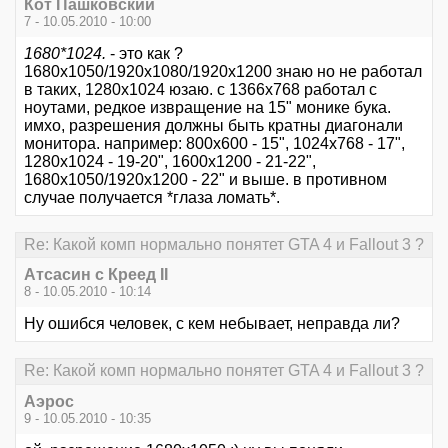
Кот Пашковский
7 - 10.05.2010 - 10:00
1680*1024.
- это как ?
1680х1050/1920х1080/1920х1200 знаю но не работал
в таких, 1280х1024 юзаю. с 1366х768 работал с
ноутами, редкое извращение на 15" монике бука.
имхо, разрешения должны быть кратны диагонали
монитора. например: 800х600 - 15", 1024х768 - 17",
1280х1024 - 19-20", 1600х1200 - 21-22",
1680х1050/1920х1200 - 22" и выше. в противном
случае получается *глаза ломать*.
Re: Какой комп нормально понятет GTA 4 и Fallout 3 ?
Атсасин с Креед II
8 - 10.05.2010 - 10:14
Ну ошибся человек, с кем небывает, неправда ли?
Re: Какой комп нормально понятет GTA 4 и Fallout 3 ?
Аэрос
9 - 10.05.2010 - 10:35