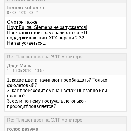
forums-kuban.ru
07.08.2026 - 03:24
Смотри также:
Ноут Fujitsu Siemens не запускается!
Насколько стоит заморачиваться БП,
поддерживающим ATX версии 2.3?
Не запускаеться...
Re: Пляшет цвет на ЭЛТ мониторе
Дядя Миша
1 - 16.05.2010 - 13:57
1. какие цвета начинают преобладать? Только
фиолетовый?
2. как происходит смена цвета? Внезапно или
плавно?
3. если по нему постучать легонько -
проходит\появляется?
Re: Пляшет цвет на ЭЛТ мониторе
голос разума